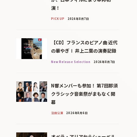
演！
PICK UP
2026年8月7日
【CD】フランスのピアノ曲 近代
の華やぎⅠ 井上二葉の演奏記録
New Release Selection
2026年8月7日
N響メンバーも参加！ 第7回那須
クラシック音楽祭がまもなく開
幕
注目公演
2026年8月6日
オペラ・アリアからシューベル