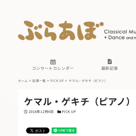
ニュース
ヤマハホ
番組一覧
東京・関
ぶらあぼ
現場のプ
古楽とそ
無料ライ
あ
か
過去の連
コンサートカレンダー
最新記事
ホーム
記事一覧
PICK UP
ケマル・ゲキチ（ピアノ）
ニュース
ヤマハホ
番組一覧
東京・関
ぶらあぼ
ケマル・ゲキチ（ピアノ）
現場のプ
古楽とそ
無料ライ
あ
か
投稿日
カテゴリー
2014年12月4日
PICK UP
過去の連