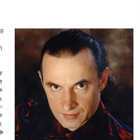
迎
行
す
き
キ
ェ
ド
中
を
争