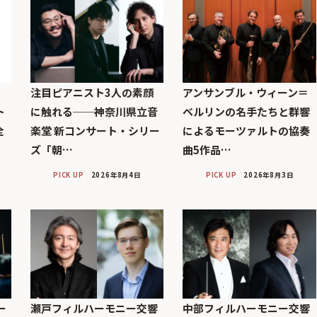
注目ピアニスト3人の素顔
アンサンブル・ウィーン＝
ト
に触れる──神奈川県立音
ベルリンの名手たちと群響
全
楽堂 新コンサート・シリー
によるモーツァルトの協奏
ズ「朝…
曲5作品…
PICK UP
2026年8月4日
PICK UP
2026年8月3日
ー
瀬戸フィルハーモニー交響
中部フィルハーモニー交響