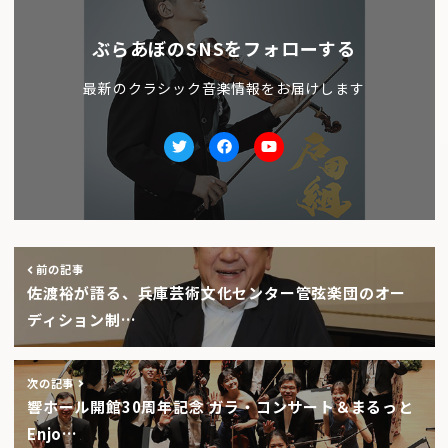
ぶらあぼのSNSをフォローする
最新のクラシック音楽情報をお届けします
Twitter
facebook
Youtube
前の記事
佐渡裕が語る、兵庫芸術文化センター管弦楽団のオー
ディション制…
次の記事
響ホール開館30周年記念 ガラ・コンサート＆まるっと
Enjo…