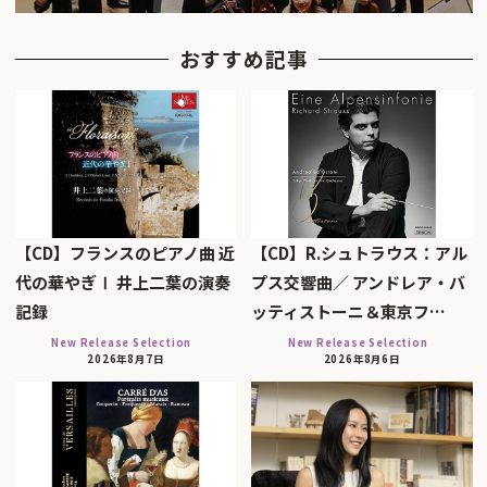
おすすめ記事
【CD】フランスのピアノ曲 近
【CD】R.シュトラウス：アル
代の華やぎⅠ 井上二葉の演奏
プス交響曲／ アンドレア・バ
記録
ッティストーニ＆東京フ…
New Release Selection
New Release Selection
2026年8月7日
2026年8月6日