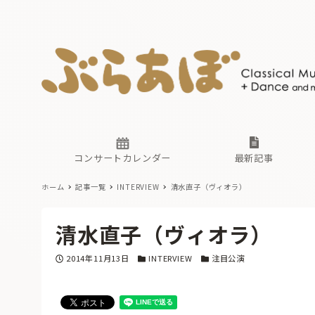
ニュース
ヤマハホ
番組一覧
東京・関
ぶらあぼ
現場のプ
古楽とそ
無料ライ
あ
か
過去の連
コンサートカレンダー
最新記事
ホーム
記事一覧
INTERVIEW
清水直子（ヴィオラ）
ニュース
ヤマハホ
番組一覧
東京・関
ぶらあぼ
清水直子（ヴィオラ）
現場のプ
古楽とそ
無料ライ
あ
か
投稿日
カテゴリー
カテゴリー
2014年11月13日
INTERVIEW
注目公演
過去の連