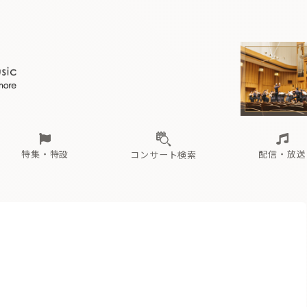
ール
（毎月更新）
東
電子版（無料・月刊）
トピックス
関西
フェスタサマーミューザKAWASAKI 2026
北海道・東北
注目公演
配布場所
インタビュー
中部
定期購読
中国・四国
CD新譜
N響＆東響 《7つ
九州・沖縄
書籍近刊
ロが推す！間違いないオーケストラコンサート
過去の特集
の先と
ブ配信スケジュール
さ
オーケストラの楽屋から
た
な
有料ライブ配信スケジュール
は
ま
や
海の向こうの音楽家
ら
わ
Aからの
載
特集・特設
配信・放送
コンサート検索
ール
（毎月更新）
東
電子版（無料・月刊）
トピックス
関西
フェスタサマーミューザKAWASAKI 2026
北海道・東北
注目公演
配布場所
インタビュー
中部
定期購読
中国・四国
CD新譜
N響＆東響 《7つ
九州・沖縄
書籍近刊
ロが推す！間違いないオーケストラコンサート
過去の特集
の先と
ブ配信スケジュール
さ
オーケストラの楽屋から
た
な
有料ライブ配信スケジュール
は
ま
や
海の向こうの音楽家
ら
わ
Aからの
載