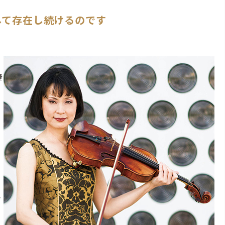
して存在し続けるのです
奏
っ
オ