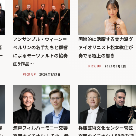
顔
アンサンブル・ウィーン＝
国際的に活躍する実力派ヴ
音
ベルリンの名手たちと群響
ァイオリニスト松本紘佳が
ー
によるモーツァルトの協奏
奏でる極上の響き
曲5作品…
PICK UP
2026年8月2日
PICK UP
2026年8月3日
響
瀬戸フィルハーモニー交響
兵庫芸術文化センター管弦
シ
楽団のイチオシ！ その一音
楽団のイチオシ！80歳を迎