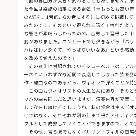
て曲の雰囲気が大きく変わることもありません。ま
た今回は楽譜の指定にある調弦（＝もっとも高い音
のA線を、1音低いGの音にする）に初めて挑戦して
みたのです。そのせいで得られる暗くて枯れたよう
な響きが素晴らしかったので、苦労して習得した甲
斐がありました。コンサートでも弾きながら『バッ
ハは味わい深くて、やっぱりいいなあ』という感動
を改めて覚えたのです」
その考えは併録されているシューベルトの「アル
ーネというわずかな期間で衰退してしまった弦楽器
作・編曲なのであるから、ヴィオラで弾くことが特
「この曲もヴィオリストの人生と共にあり、そのと
ッハの曲も同じだと思いますが、演奏内容が充実し
して存在し続けるでしょうね。私の場合は主人（オ
けではなく、それぞれが別の仕事で得たアイディア
ブルとして成熟していくことができますので、とて
その他、言うまでもなくベルリン・フィルの首席