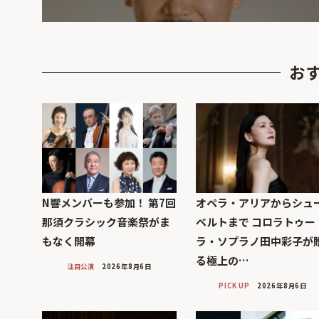
お
N響メンバーも参加！ 第7回
オペラ・アリアからシュ
那須クラシック音楽祭がま
ベルトまで コロラトゥー
もなく開幕
ラ・ソプラノ田中彩子が
る極上の…
注目公演
2026年8月6日
PICK UP
2026年8月6日