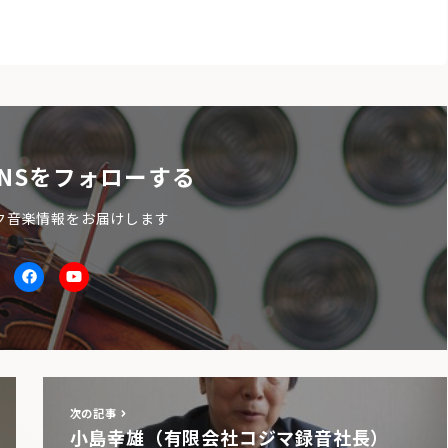
NSをフォローする
ク音楽情報をお届けします
itter
facebook
Youtube
次の記事
小島幸雄（有限会社コジマ録音社長）