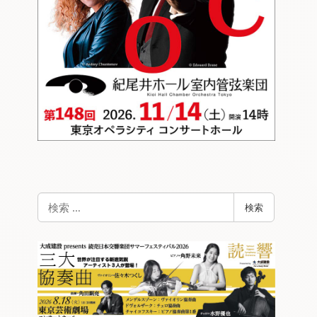
検
検索
索