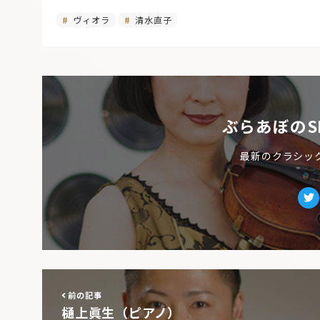
ヴィオラ
清水直子
ぶらあぼのS
最新のクラシッ
Tw
前の記事
樋上眞生（ピアノ）