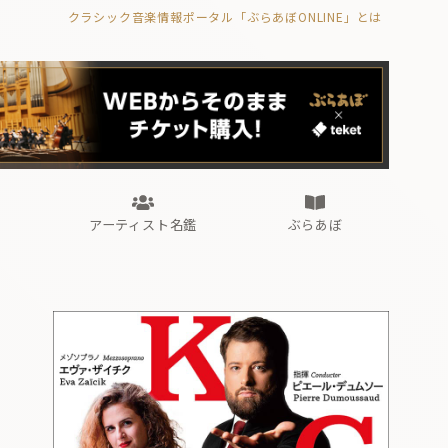
クラシック音楽情報ポータル「ぶらあぼONLINE」とは
の封印の書》
海外公演
FROM編集部
眺望
ぶらあぼブラス！
フォルテピアノ・オデッセイ
アーティスト名鑑
ぶらあぼ
の封印の書》
海外公演
FROM編集部
眺望
ぶらあぼブラス！
フォルテピアノ・オデッセイ