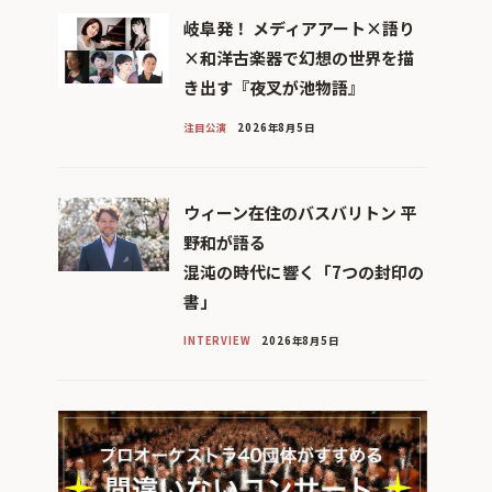
岐阜発！ メディアアート×語り
×和洋古楽器で幻想の世界を描
き出す『夜叉が池物語』
注目公演
2026年8月5日
ウィーン在住のバスバリトン 平
野和が語る
混沌の時代に響く「7つの封印の
書」
INTERVIEW
2026年8月5日