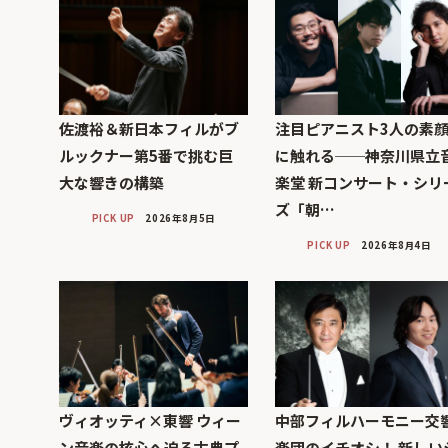
佐渡裕＆新日本フィルがブ
注目ピアニスト3人の素
ルックナー第5番で挑む巨
に触れる──神奈川県立
大な響きの構築
楽堂 新コンサート・シリ
ズ「朝…
PICK UP
2026年8月5日
PICK UP
2026年8月4日
ヴィオッティ×東響 ウィー
中部フィルハーモニー交
ン音楽の核心へ迫る古典プ
楽団のイチオシ！ 新しい