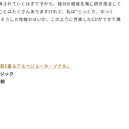
映されていくはずですから、自分の感覚を常に研ぎ澄まして
ことはたくさんありますけれど、私は“じっくり、ゆっく
もそうした性格のせいか、このように充実したCDができて満
第5番＆アルペジョーネ・ソナタ』
ージック
+税