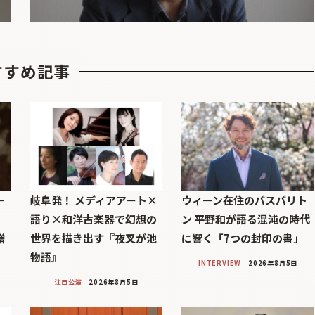
すすめ記事
ー
岐阜発！ メディアアート×
ウィーン在住のバスバリト
語り×和洋古楽器で幻想の
ン 平野和が語る混沌の時代
贈
世界を描き出す『夜叉が池
に響く「7つの封印の書」
物語』
INTERVIEW
2026年8月5日
注目公演
2026年8月5日