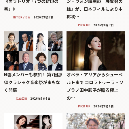
《オラトリオ「7つの封印の
ン・ウォン編曲の「展覧会の
書」》
絵」が、日本フィルにより本
邦初…
INTERVIEW
2026年8月7日
PICK UP
2026年8月7日
N響メンバーも参加！ 第7回那
オペラ・アリアからシューベ
須クラシック音楽祭がまもな
ルトまで コロラトゥーラ・ソ
く開幕
プラノ田中彩子が贈る極上
の…
注目公演
2026年8月6日
PICK UP
2026年8月6日