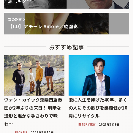
志（ギタ…
次の記事
【CD】アモーレ Amore／脇園彩
おすすめ記事
ヴァン・カイック弦楽四重奏
歌に人生を捧げた40年、多く
団が2年ぶりの来日！ 明晰な
の人にその歓びを錦織健が10
造形と温かな手ざわりで味
月にリサイタル
わ…
INTERVIEW
2026年8月9日
PICK UP
2026年8月10日