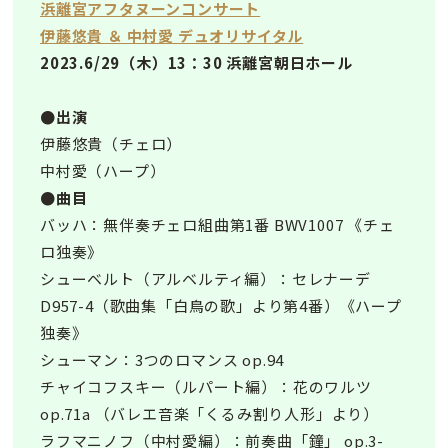
浜離宮アフタヌーンコンサート
伊藤悠貴 ＆ 中村愛 デュオリサイタル
2023.6/29（木）13：30 浜離宮朝日ホール
●出演
伊藤悠貴（チェロ）
中村愛（ハープ）
●曲目
バッハ：無伴奏チェロ組曲第1番 BWV1007 《チェ
ロ独奏》
シューベルト（アルベルティ編）：セレナーデ
D957-4（歌曲集「白鳥の歌」より第4番）《ハープ
独奏》
シューマン：3つのロマンス op.94
チャイコフスキー（ルパート編）：花のワルツ
op.71a （バレエ音楽「くるみ割り人形」より）
ラフマニノフ（中村愛編）：前奏曲「鐘」 op.3-