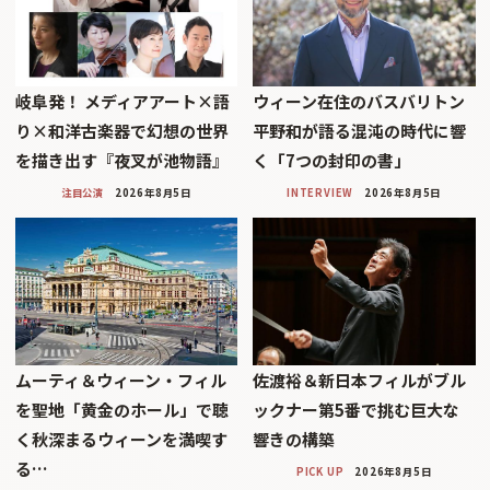
岐阜発！ メディアアート×語
ウィーン在住のバスバリトン
り×和洋古楽器で幻想の世界
平野和が語る混沌の時代に響
を描き出す『夜叉が池物語』
く「7つの封印の書」
注目公演
2026年8月5日
INTERVIEW
2026年8月5日
ムーティ＆ウィーン・フィル
佐渡裕＆新日本フィルがブル
を聖地「黄金のホール」で聴
ックナー第5番で挑む巨大な
く秋深まるウィーンを満喫す
響きの構築
る…
PICK UP
2026年8月5日