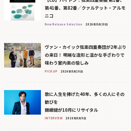
第41番、第82番／クァルテット・アルモ
ニコ
New Release Selection
2026年8月10日
ヴァン・カイック弦楽四重奏団が2年ぶり
の来日！ 明晰な造形と温かな手ざわりで
味わう室内楽の愉しみ
PICK UP
2026年8月10日
歌に人生を捧げた40年、多くの人にその
歓びを
錦織健が10月にリサイタル
INTERVIEW
2026年8月9日