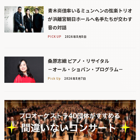
青木尚佳率いるミュンヘンの弦楽トリオ
が浜離宮朝日ホールへ――名手たちが交わす
音の対話
PICK UP
2026年8月8日
桑原志織 ピアノ・リサイタル
－オール・ショパン・プログラム－
Pick Up
2026年8月7日