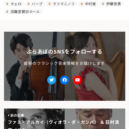
チェロ
ハープ
ラフマニノフ
中村愛
伊藤悠貴
浜離宮朝日ホール
ぶらあぼのSNSをフォローする
最新のクラシック音楽情報をお届けします
Twitter
facebook
Youtube
前の記事
ファミ・アルカイ（ヴィオラ・ダ・ガンバ） ＆ 荘村清