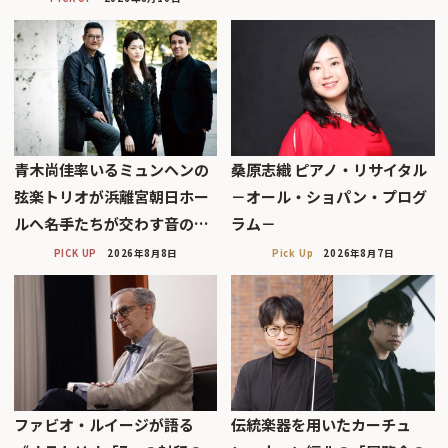
青木尚佳率いるミュンヘンの
桑原志織 ピアノ・リサイタル
弦楽トリオが浜離宮朝日ホー
－オール・ショパン・プログ
ルへ――名手たちが交わす音の…
ラム－
PICK UP
2026年8月8日
Pick Up
2026年8月7日
ファビオ・ルイージが語る
伝統楽器を用いたカーチュ