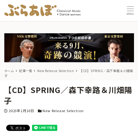
MENU
ホーム
記事一覧
New Release Selection
【CD】SPRING／森下幸路＆川畑陽
子
【CD】SPRING／森下幸路＆川畑陽
子
投稿日
カテゴリー
2023年1月10日
New Release Selection