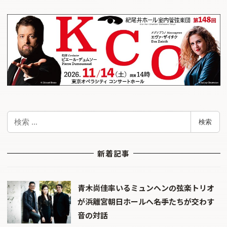
検
検索
索
新着記事
青木尚佳率いるミュンヘンの弦楽トリオ
が浜離宮朝日ホールへ――名手たちが交わす
音の対話