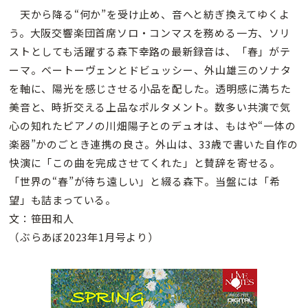
天から降る“何か”を受け止め、音へと紡ぎ換えてゆくよ
う。大阪交響楽団首席ソロ・コンマスを務める一方、ソリ
ストとしても活躍する森下幸路の最新録音は、「春」がテ
ーマ。ベートーヴェンとドビュッシー、外山雄三のソナタ
を軸に、陽光を感じさせる小品を配した。透明感に満ちた
美音と、時折交える上品なポルタメント。数多い共演で気
心の知れたピアノの川畑陽子とのデュオは、もはや“一体の
楽器”かのごとき連携の良さ。外山は、33歳で書いた自作の
快演に「この曲を完成させてくれた」と賛辞を寄せる。
「世界の“春”が待ち遠しい」と綴る森下。当盤には「希
望」も詰まっている。
文：笹田和人
（ぶらあぼ2023年1月号より）