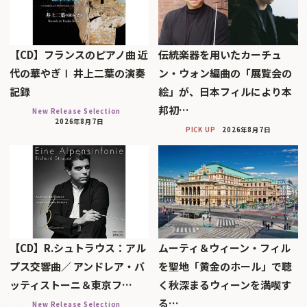
【CD】フランスのピアノ曲 近
伝統楽器を用いたカーチュ
代の華やぎⅠ 井上二葉の演奏
ン・ウォン編曲の「展覧会の
記録
絵」が、日本フィルにより本
邦初…
New Release Selection
2026年8月7日
PICK UP
2026年8月7日
【CD】R.シュトラウス：アル
ムーティ＆ウィーン・フィル
プス交響曲／ アンドレア・バ
を聖地「黄金のホール」で聴
ッティストーニ＆東京フ…
く秋深まるウィーンを満喫す
る…
New Release Selection