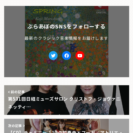
ぶらあぼのSNSをフォローする
最新のクラシック音楽情報をお届けします
Twitter
facebook
Youtube
前の記事
第531回日経ミューズサロン クリストフ・ジョヴァニ
ネッティ…
次の記事
【CD】チェルニー：12の前奏曲とフーガ／アトリエ・