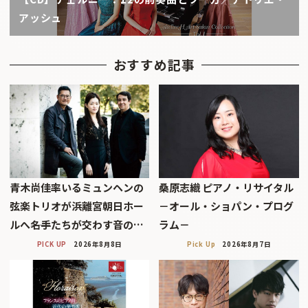
アッシュ
おすすめ記事
青木尚佳率いるミュンヘンの
桑原志織 ピアノ・リサイタル
弦楽トリオが浜離宮朝日ホー
－オール・ショパン・プログ
ルへ――名手たちが交わす音の…
ラム－
PICK UP
2026年8月8日
Pick Up
2026年8月7日