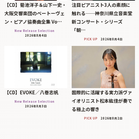
【CD】菊池洋子＆山下一史・
注目ピアニスト3人の素顔に
大阪交響楽団のベートーヴェ
触れる──神奈川県立音楽堂
ン・ピアノ協奏曲全集 Vo…
新コンサート・シリーズ
「朝…
New Release Selection
2026年8月4日
PICK UP
2026年8月4日
【CD】EVOKE／八巻志帆
国際的に活躍する実力派ヴァ
イオリニスト松本紘佳が奏で
New Release Selection
2026年8月3日
る極上の響き
PICK UP
2026年8月2日