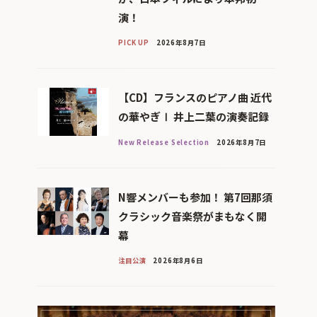
演！
PICK UP
2026年8月7日
【CD】フランスのピアノ曲 近代
の華やぎⅠ 井上二葉の演奏記録
New Release Selection
2026年8月7日
N響メンバーも参加！ 第7回那須
クラシック音楽祭がまもなく開
幕
注目公演
2026年8月6日