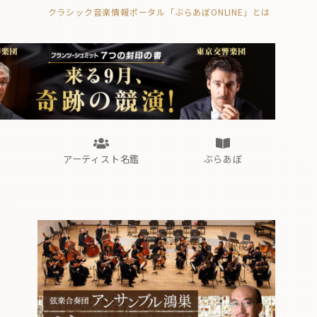
クラシック音楽情報ポータル「ぶらあぼONLINE」とは
の封印の書》
海外公演
FROM編集部
眺望
ぶらあぼブラス！
フォルテピアノ・オデッセイ
アーティスト名鑑
ぶらあぼ
の封印の書》
海外公演
FROM編集部
眺望
ぶらあぼブラス！
フォルテピアノ・オデッセイ