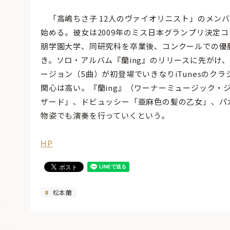
「高嶋ちさ子 12人のヴァイオリニスト」のメン
始める。彼女は2009年のミス日本グランプリ決定
朋学園大学、同研究科を卒業後、コンクールでの優
き。ソロ・アルバム『蘭ing』のリリースに先がけ、
ージョン（5曲）が初登場でいきなりiTunesのク
関心は高い。『蘭ing』（ワーナーミュージック・ジ
ザード」、ドビュッシー「亜麻色の髪の乙女」、パ
物姿でも演奏を行っていくという。
HP
松本蘭