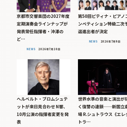
京都市交響楽団の2027年度
第50回ピティナ・ピアノ
定期演奏会ラインナップが
ンペティション特級二次
発表――常任指揮者・沖澤の
選進出者が決定
ど…
NEWS
2026年7月9日
NEWS
2026年7月10日
ヘルベルト・ブロムシュテ
世界水準の音楽と演出が
ットが来日見合わせ N響、
く復讐の連鎖──新国立
10月公演の指揮者変更を発
場 R.シュトラウス《エレ
表
トラ…