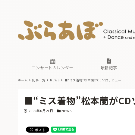
ニュース
ヤマハホ
番組一覧
東京・関
ぶらあぼ
現場のプ
古楽とそ
無料ライ
あ
か
過去の連
コンサートカレンダー
最新記事
ホーム
記事一覧
NEWS
■“ミス着物”松本蘭がCDソロデビュー
ニュース
ヤマハホ
番組一覧
東京・関
ぶらあぼ
■“ミス着物”松本蘭がC
現場のプ
古楽とそ
無料ライ
あ
か
投稿日
カテゴリー
2009年6月21日
NEWS
過去の連