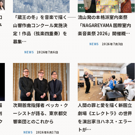
コ
「蔵王の冬」を音楽で描く――
流山発の本格派室内楽祭
予
山響作曲コンクール実施決
「NAGAREYAMA 国際室内
定！作品（弦楽四重奏）を
楽音楽祭 2026」開催概…
募集…
NEWS
2026年7月3日
NEWS
2026年7月6日
描
次期首席指揮者 ペッカ・ク
人間の罪と愛を描く――新国立
劇
ーシストが語る、東京都交
劇場《エレクトラ》の世界
ク
響楽団とのこれから
を演出家ヨハネス・エラー
トが…
NEWS
2026年6月17日