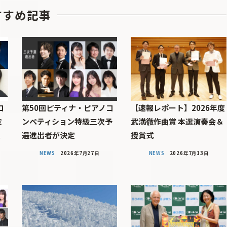
すすめ記事
コ
第50回ピティナ・ピアノコ
【速報レポート】2026年度
ミ
ンペティション特級三次予
武満徹作曲賞 本選演奏会＆
定
選進出者が決定
授賞式
NEWS
2026年7月27日
NEWS
2026年7月13日