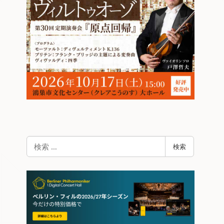
検
検索
索