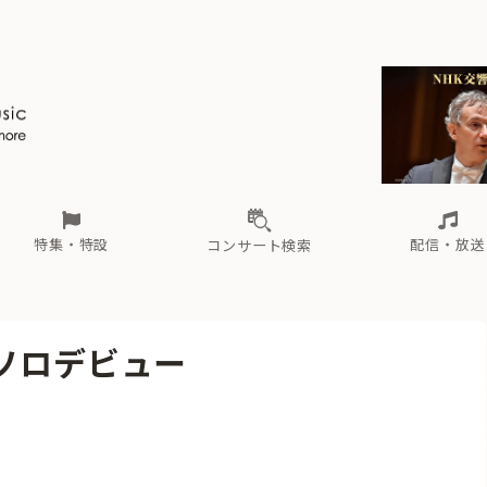
ール
（毎月更新）
東
電子版（無料・月刊）
トピックス
関西
フェスタサマーミューザKAWASAKI 2026
北海道・東北
注目公演
配布場所
インタビュー
中部
定期購読
中国・四国
CD新譜
N響＆東響 《7つ
九州・沖縄
書籍近刊
ロが推す！間違いないオーケストラコンサート
過去の特集
の先と
ブ配信スケジュール
さ
オーケストラの楽屋から
た
な
有料ライブ配信スケジュール
は
ま
や
海の向こうの音楽家
ら
わ
Aからの
載
特集・特設
配信・放送
コンサート検索
ール
（毎月更新）
東
電子版（無料・月刊）
トピックス
関西
フェスタサマーミューザKAWASAKI 2026
北海道・東北
注目公演
配布場所
インタビュー
中部
定期購読
中国・四国
CD新譜
N響＆東響 《7つ
九州・沖縄
書籍近刊
Dソロデビュー
ロが推す！間違いないオーケストラコンサート
過去の特集
の先と
ブ配信スケジュール
さ
オーケストラの楽屋から
た
な
有料ライブ配信スケジュール
は
ま
や
海の向こうの音楽家
ら
わ
Aからの
載