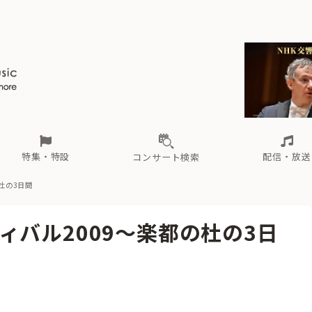
ール
（毎月更新）
東
電子版（無料・月刊）
トピックス
関西
フェスタサマーミューザKAWASAKI 2026
北海道・東北
注目公演
配布場所
インタビュー
中部
定期購読
中国・四国
CD新譜
N響＆東響 《7つ
九州・沖縄
書籍近刊
ロが推す！間違いないオーケストラコンサート
過去の特集
の先と
ブ配信スケジュール
さ
オーケストラの楽屋から
た
な
有料ライブ配信スケジュール
は
ま
や
海の向こうの音楽家
ら
わ
Aからの
載
特集・特設
配信・放送
コンサート検索
杜の3日間
ール
（毎月更新）
東
電子版（無料・月刊）
トピックス
関西
フェスタサマーミューザKAWASAKI 2026
北海道・東北
注目公演
配布場所
インタビュー
中部
定期購読
中国・四国
CD新譜
N響＆東響 《7つ
九州・沖縄
書籍近刊
ィバル2009〜楽都の杜の3日
ロが推す！間違いないオーケストラコンサート
過去の特集
の先と
ブ配信スケジュール
さ
オーケストラの楽屋から
た
な
有料ライブ配信スケジュール
は
ま
や
海の向こうの音楽家
ら
わ
Aからの
載