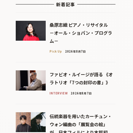
新着記事
桑原志織 ピアノ・リサイタル
－オール・ショパン・プログラ
ム－
Pick Up
2026年8月7日
ファビオ・ルイージが語る 《オ
ラトリオ「7つの封印の書」》
INTERVIEW
2026年8月7日
伝統楽器を用いたカーチュン・
ウォン編曲の「展覧会の絵」
が、日本フィルにより本邦初