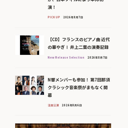
演！
PICK UP
2026年8月7日
【CD】フランスのピアノ曲 近代
の華やぎⅠ 井上二葉の演奏記録
New Release Selection
2026年8月7日
N響メンバーも参加！ 第7回那須
クラシック音楽祭がまもなく開
幕
注目公演
2026年8月6日