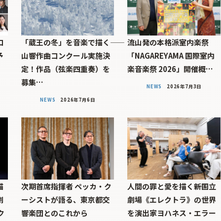
コ
「蔵王の冬」を音楽で描く――
流山発の本格派室内楽祭
予
山響作曲コンクール実施決
「NAGAREYAMA 国際室内
定！作品（弦楽四重奏）を
楽音楽祭 2026」開催概…
募集…
NEWS
2026年7月3日
NEWS
2026年7月6日
描
次期首席指揮者 ペッカ・ク
人間の罪と愛を描く――新国立
劇
ーシストが語る、東京都交
劇場《エレクトラ》の世界
ク
響楽団とのこれから
を演出家ヨハネス・エラー