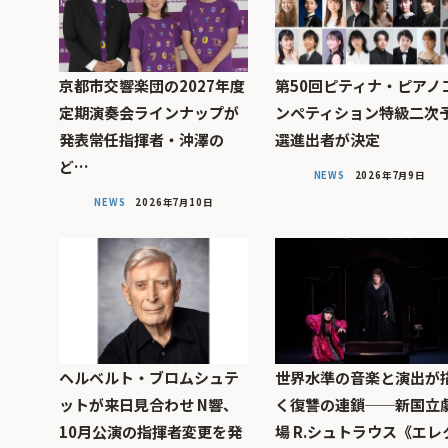
京都市交響楽団の2027年度
第50回ピティナ・ピアノ
定期演奏会ラインナップが
ンペティション特級二次
発表――常任指揮者・沖澤の
選進出者が決定
ど…
NEWS
2026年7月9日
NEWS
2026年7月10日
ヘルベルト・ブロムシュテ
世界水準の音楽と演出が
ットが来日見合わせ N響、
く復讐の連鎖──新国立
10月公演の指揮者変更を発
場 R.シュトラウス《エレ