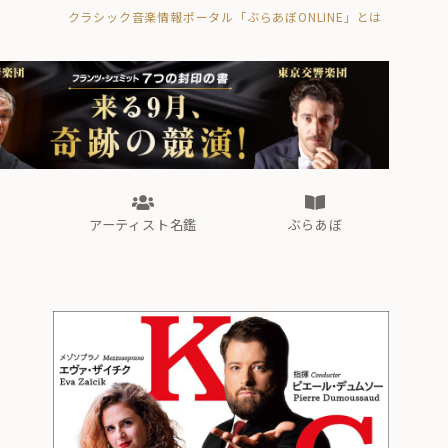
クラシック音楽情報ポータル「ぶらあぼONLINE」とは
の封印の書》
海外公演
FROM編集部
眺望
ぶらあぼブラス！
フォルテピアノ・オデッセイ
アーティスト名鑑
ぶらあぼ
の封印の書》
海外公演
FROM編集部
眺望
ぶらあぼブラス！
フォルテピアノ・オデッセイ