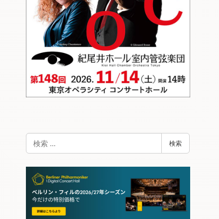
検
検索
索