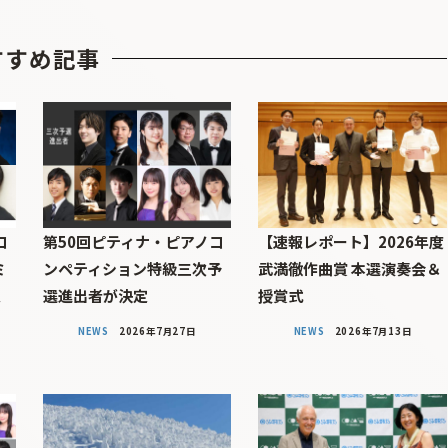
すすめ記事
コ
第50回ピティナ・ピアノコ
【速報レポート】2026年度
ミ
ンペティション特級三次予
武満徹作曲賞 本選演奏会＆
定
選進出者が決定
授賞式
NEWS
2026年7月27日
NEWS
2026年7月13日