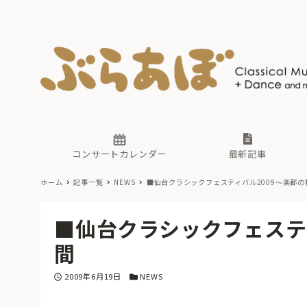
ニュース
ヤマハホ
番組一覧
東京・関
ぶらあぼ
現場のプ
古楽とそ
無料ライ
あ
か
過去の連
コンサートカレンダー
最新記事
ホーム
記事一覧
NEWS
■仙台クラシックフェスティバル2009〜楽都の
ニュース
ヤマハホ
番組一覧
東京・関
ぶらあぼ
■仙台クラシックフェステ
現場のプ
古楽とそ
無料ライ
あ
か
間
過去の連
投稿日
カテゴリー
2009年6月19日
NEWS