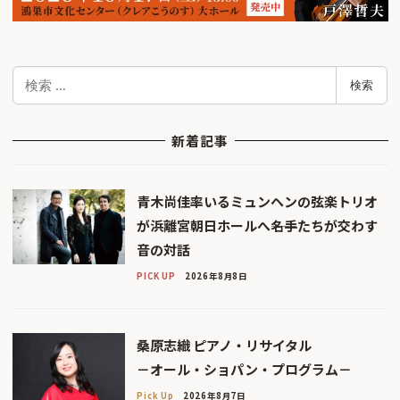
検
検索
索
新着記事
青木尚佳率いるミュンヘンの弦楽トリオ
が浜離宮朝日ホールへ――名手たちが交わす
音の対話
PICK UP
2026年8月8日
桑原志織 ピアノ・リサイタル
－オール・ショパン・プログラム－
Pick Up
2026年8月7日