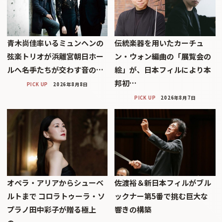
青木尚佳率いるミュンヘンの
伝統楽器を用いたカーチュ
弦楽トリオが浜離宮朝日ホー
ン・ウォン編曲の「展覧会の
ルへ――名手たちが交わす音の…
絵」が、日本フィルにより本
邦初…
PICK UP
2026年8月8日
PICK UP
2026年8月7日
オペラ・アリアからシューベ
佐渡裕＆新日本フィルがブル
ルトまで コロラトゥーラ・ソ
ックナー第5番で挑む巨大な
プラノ田中彩子が贈る極上
響きの構築