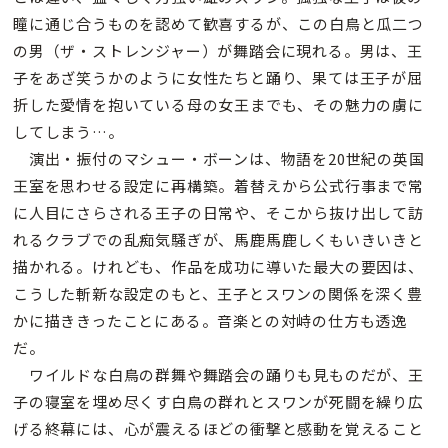
瞳に通じ合うものを認めて歓喜するが、この白鳥と瓜二つ
の男（ザ・ストレンジャー）が舞踏会に現れる。男は、王
子をあざ笑うかのように女性たちと踊り、果ては王子が屈
折した愛情を抱いている母の女王までも、その魅力の虜に
してしまう…。
演出・振付のマシュー・ボーンは、物語を20世紀の英国
王室を思わせる設定に再構築。着替えから公式行事まで常
に人目にさらされる王子の日常や、そこから抜け出して訪
れるクラブでの乱痴気騒ぎが、馬鹿馬鹿しくもいきいきと
描かれる。けれども、作品を成功に導いた最大の要因は、
こうした斬新な設定のもと、王子とスワンの関係を深く豊
かに描ききったことにある。音楽との対峙の仕方も透逸
だ。
ワイルドな白鳥の群舞や舞踏会の踊りも見ものだが、王
子の寝室を埋め尽くす白鳥の群れとスワンが死闘を繰り広
げる終幕には、心が震えるほどの衝撃と感動を覚えること