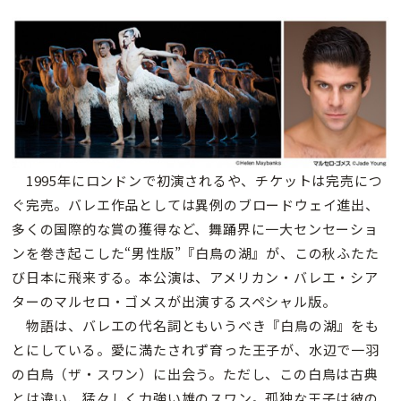
1995年にロンドンで初演されるや、チケットは完売につ
ぐ完売。バレエ作品としては異例のブロードウェイ進出、
多くの国際的な賞の獲得など、舞踊界に一大センセーショ
ンを巻き起こした“男性版”『白鳥の湖』が、この秋ふたた
び日本に飛来する。本公演は、アメリカン・バレエ・シア
ターのマルセロ・ゴメスが出演するスペシャル版。
物語は、バレエの代名詞ともいうべき『白鳥の湖』をも
とにしている。愛に満たされず育った王子が、水辺で一羽
の白鳥（ザ・スワン）に出会う。ただし、この白鳥は古典
とは違い、猛々しく力強い雄のスワン。孤独な王子は彼の