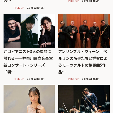
の…
PICK UP
2026年8月5日
PICK UP
2026年8月6日
注目ピアニスト3人の素顔に
アンサンブル・ウィーン＝ベ
触れる──神奈川県立音楽堂
ルリンの名手たちと群響によ
新コンサート・シリーズ
るモーツァルトの協奏曲5作
「朝…
品…
PICK UP
2026年8月4日
PICK UP
2026年8月3日