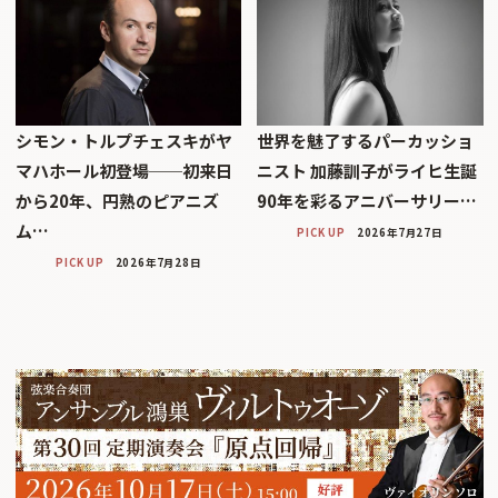
シモン・トルプチェスキがヤ
世界を魅了するパーカッショ
マハホール初登場──初来日
ニスト 加藤訓子がライヒ生誕
から20年、円熟のピアニズ
90年を彩るアニバーサリー…
ム…
PICK UP
2026年7月27日
PICK UP
2026年7月28日