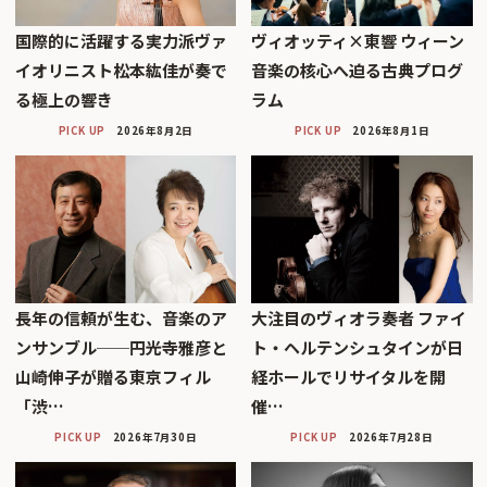
国際的に活躍する実力派ヴァ
ヴィオッティ×東響 ウィーン
イオリニスト松本紘佳が奏で
音楽の核心へ迫る古典プログ
る極上の響き
ラム
PICK UP
2026年8月2日
PICK UP
2026年8月1日
長年の信頼が生む、音楽のア
大注目のヴィオラ奏者 ファイ
ンサンブル──円光寺雅彦と
ト・ヘルテンシュタインが日
山崎伸子が贈る東京フィル
経ホールでリサイタルを開
「渋…
催…
PICK UP
2026年7月30日
PICK UP
2026年7月28日