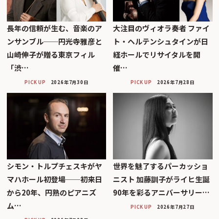
長年の信頼が生む、音楽のア
大注目のヴィオラ奏者 ファイ
ンサンブル──円光寺雅彦と
ト・ヘルテンシュタインが日
山崎伸子が贈る東京フィル
経ホールでリサイタルを開
「渋…
催…
PICK UP
2026年7月30日
PICK UP
2026年7月28日
シモン・トルプチェスキがヤ
世界を魅了するパーカッショ
マハホール初登場──初来日
ニスト 加藤訓子がライヒ生誕
から20年、円熟のピアニズ
90年を彩るアニバーサリー…
ム…
PICK UP
2026年7月27日