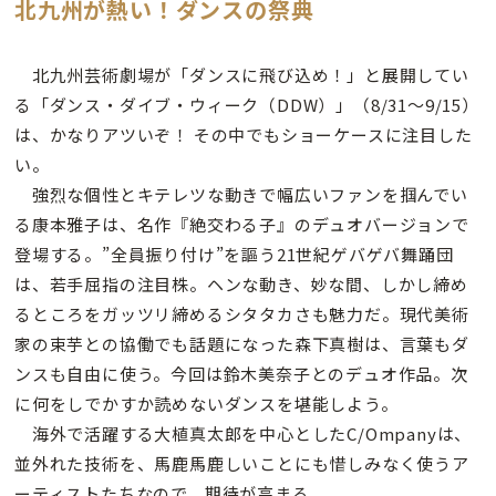
北九州が熱い！ダンスの祭典
北九州芸術劇場が「ダンスに飛び込め！」と展開してい
る「ダンス・ダイブ・ウィーク（DDW）」（8/31〜9/15）
は、かなりアツいぞ！ その中でもショーケースに注目した
い。
強烈な個性とキテレツな動きで幅広いファンを掴んでい
る康本雅子は、名作『絶交わる子』のデュオバージョンで
登場する。”全員振り付け”を謳う21世紀ゲバゲバ舞踊団
は、若手屈指の注目株。ヘンな動き、妙な間、しかし締め
るところをガッツリ締めるシタタカさも魅力だ。現代美術
家の束芋との協働でも話題になった森下真樹は、言葉もダ
ンスも自由に使う。今回は鈴木美奈子とのデュオ作品。次
に何をしでかすか読めないダンスを堪能しよう。
海外で活躍する大植真太郎を中心としたC/Ompanyは、
並外れた技術を、馬鹿馬鹿しいことにも惜しみなく使うア
ーティストたちなので、期待が高まる。