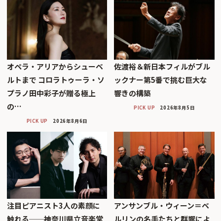
オペラ・アリアからシューベ
佐渡裕＆新日本フィルがブル
ルトまで コロラトゥーラ・ソ
ックナー第5番で挑む巨大な
プラノ田中彩子が贈る極上
響きの構築
の…
PICK UP
2026年8月5日
PICK UP
2026年8月6日
注目ピアニスト3人の素顔に
アンサンブル・ウィーン＝ベ
触れる──神奈川県立音楽堂
ルリンの名手たちと群響によ