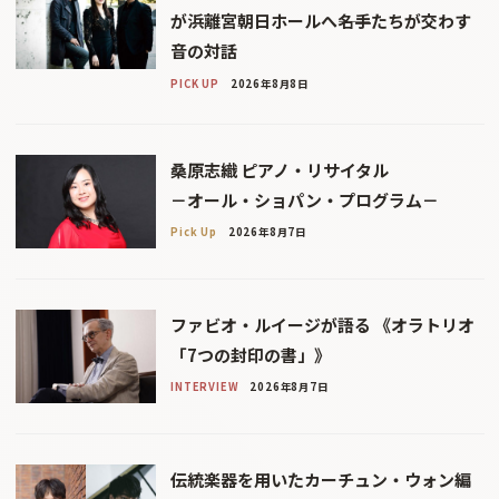
が浜離宮朝日ホールへ――名手たちが交わす
音の対話
PICK UP
2026年8月8日
桑原志織 ピアノ・リサイタル
－オール・ショパン・プログラム－
Pick Up
2026年8月7日
ファビオ・ルイージが語る 《オラトリオ
「7つの封印の書」》
INTERVIEW
2026年8月7日
伝統楽器を用いたカーチュン・ウォン編