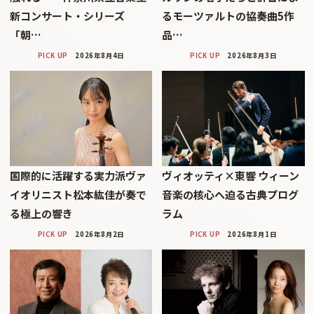
新コンサート・シリーズ
るモーツァルトの協奏曲5作
「朝…
品…
PICK UP
2026年8月4日
PICK UP
2026年8月3日
国際的に活躍する実力派ヴァ
ヴィオッティ×東響 ウィーン
イオリニスト松本紘佳が奏で
音楽の核心へ迫る古典プログ
る極上の響き
ラム
PICK UP
2026年8月2日
PICK UP
2026年8月1日