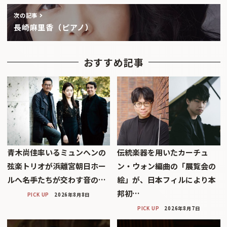
次の記事
長崎麻里香（ピアノ）
おすすめ記事
青木尚佳率いるミュンヘンの
伝統楽器を用いたカーチュ
弦楽トリオが浜離宮朝日ホー
ン・ウォン編曲の「展覧会の
ルへ――名手たちが交わす音の…
絵」が、日本フィルにより本
邦初…
PICK UP
2026年8月8日
PICK UP
2026年8月7日