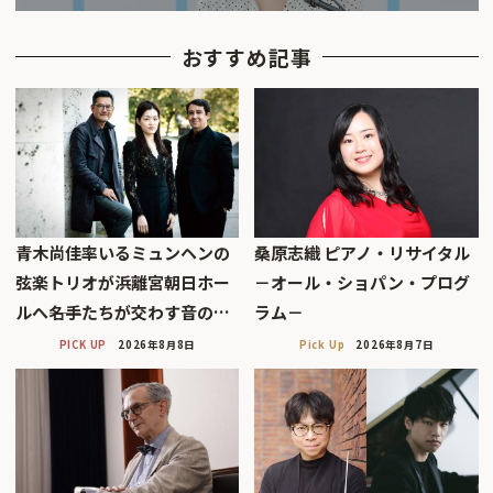
おすすめ記事
青木尚佳率いるミュンヘンの
桑原志織 ピアノ・リサイタル
弦楽トリオが浜離宮朝日ホー
－オール・ショパン・プログ
ルへ――名手たちが交わす音の…
ラム－
PICK UP
2026年8月8日
Pick Up
2026年8月7日