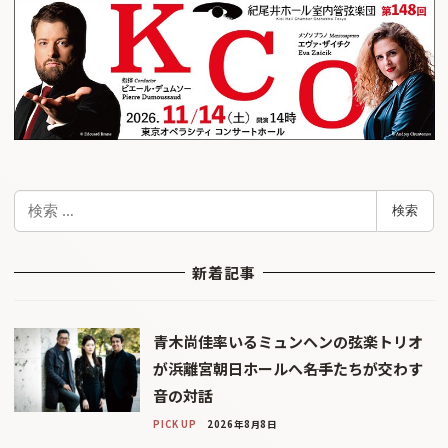
検
検索
索
新着記事
青木尚佳率いるミュンヘンの弦楽トリオ
が浜離宮朝日ホールへ――名手たちが交わす
音の対話
PICK UP
2026年8月8日