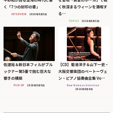
く「7つの封印の書」
く秋深まるウィーンを満喫す
る…
INTERVIEW
2026年8月5日
TOPICS
2026年8月5日
佐渡裕＆新日本フィルがブル
【CD】菊池洋子＆山下一史・
ックナー第5番で挑む巨大な
大阪交響楽団のベートーヴェ
響きの構築
ン・ピアノ協奏曲全集 Vo…
PICK UP
2026年8月5日
New Release Selection
2026年8月4日