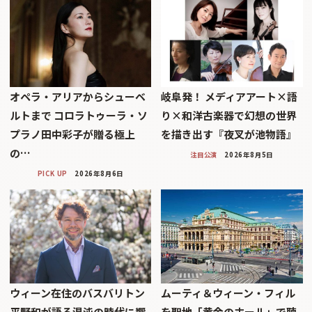
オペラ・アリアからシューベ
岐阜発！ メディアアート×語
ルトまで コロラトゥーラ・ソ
り×和洋古楽器で幻想の世界
プラノ田中彩子が贈る極上
を描き出す『夜叉が池物語』
の…
注目公演
2026年8月5日
PICK UP
2026年8月6日
ウィーン在住のバスバリトン
ムーティ＆ウィーン・フィル
平野和が語る混沌の時代に響
を聖地「黄金のホール」で聴