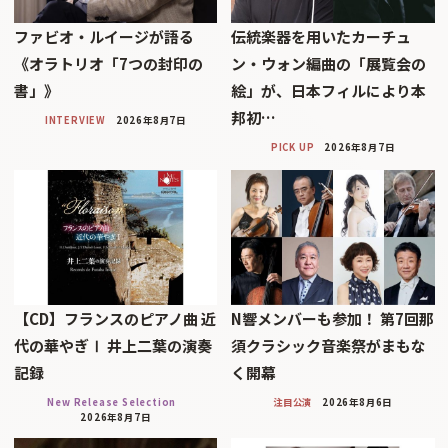
ファビオ・ルイージが語る
伝統楽器を用いたカーチュ
《オラトリオ「7つの封印の
ン・ウォン編曲の「展覧会の
書」》
絵」が、日本フィルにより本
邦初…
INTERVIEW
2026年8月7日
PICK UP
2026年8月7日
【CD】フランスのピアノ曲 近
N響メンバーも参加！ 第7回那
代の華やぎⅠ 井上二葉の演奏
須クラシック音楽祭がまもな
記録
く開幕
New Release Selection
注目公演
2026年8月6日
2026年8月7日