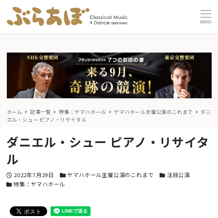
MENU
ホーム
記事一覧
特集：ヤマハホール
ヤマハホール主催公演のこれまで
ダニ
エル・シュー ピアノ・リサイタル
ダニエル・シュー ピアノ・リサイタ
ル
投稿日
カテゴリー
カテゴリー
2022年7月29日
ヤマハホール主催公演のこれまで
注目公演
カテゴリー
特集：ヤマハホール