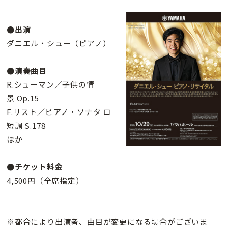
●出演
ダニエル・シュー（ピアノ）
●演奏曲目
R.シューマン／子供の情
景 Op.15
F.リスト／ピアノ・ソナタ ロ
短調 S.178
ほか
●チケット料金
4,500円（全席指定）
※都合により出演者、曲目が変更になる場合がございま