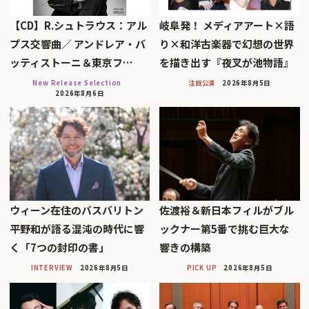
【CD】R.シュトラウス：アル
岐阜発！ メディアアート×語
プス交響曲／ アンドレア・バ
り×和洋古楽器で幻想の世界
ッティストーニ＆東京フ…
を描き出す『夜叉が池物語』
New Release Selection
注目公演
2026年8月5日
2026年8月6日
ウィーン在住のバスバリトン
佐渡裕＆新日本フィルがブル
平野和が語る混沌の時代に響
ックナー第5番で挑む巨大な
く「7つの封印の書」
響きの構築
INTERVIEW
2026年8月5日
PICK UP
2026年8月5日