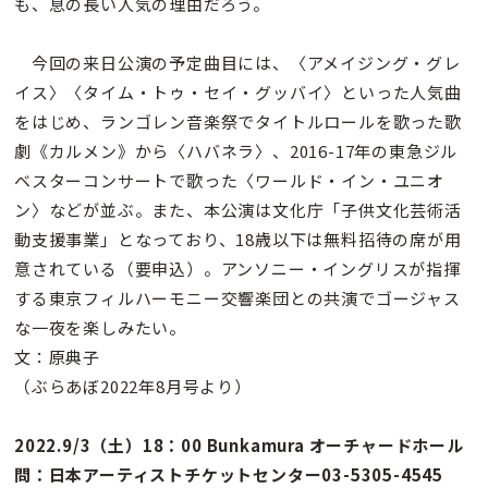
も、息の長い人気の理由だろう。
今回の来日公演の予定曲目には、〈アメイジング・グレ
イス〉〈タイム・トゥ・セイ・グッバイ〉といった人気曲
をはじめ、ランゴレン音楽祭でタイトルロールを歌った歌
劇《カルメン》から〈ハバネラ〉、2016-17年の東急ジル
ベスターコンサートで歌った〈ワールド・イン・ユニオ
ン〉などが並ぶ。また、本公演は文化庁「子供文化芸術活
動支援事業」となっており、18歳以下は無料招待の席が用
意されている（要申込）。アンソニー・イングリスが指揮
する東京フィルハーモニー交響楽団との共演でゴージャス
な一夜を楽しみたい。
文：原典子
（ぶらあぼ2022年8月号より）
2022.9/3（土）18：00 Bunkamura オーチャードホール
問：日本アーティストチケットセンター03-5305-4545