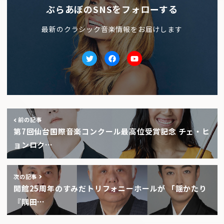
ぶらあぼのSNSをフォローする
最新のクラシック音楽情報をお届けします
Twitter
facebook
Youtube
前の記事
第7回仙台国際音楽コンクール最高位受賞記念 チェ・ヒ
ョンロク…
次の記事
開館25周年のすみだトリフォニーホールが 「謡かたり
『隅田…