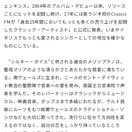
ェンキンス。2004年のアルバム・デビュー以来、リリース
ごとにヒットを記録し続け、17年には英ラジオ局のClassic
FMが「過去25年間においてもっとも多くの売り上げを記録
したクラシック・アーティスト」と公式に発表。いまやイ
ギリスでもっとも愛されるシンガーとしての地位を確かな
ものにしている。
“シルキー・ボイス”と称される彼女のメゾソプラノは、
聖母マリアのような清らかさとあたたかな慈愛に満ちてい
る。南ウェールズに生まれ、ニースのセント・デイヴィッ
ド教会の聖歌隊で音楽への愛を育み、英国王立音楽院で声
楽を学んだ。そのレパートリーはクラシックからミュージ
カル、映画音楽、ポップスまで多岐にわたるが、ケルト民
族にルーツをもつ故郷ウェールズのトラディショナル・ソ
ングなども大切に歌ってきた。流行りに任せて方向性を変
えるのではなく、自分の芯をしっかり持っているところ