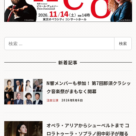
検
検索
索
新着記事
N響メンバーも参加！ 第7回那須クラシッ
ク音楽祭がまもなく開幕
注目公演
2026年8月6日
オペラ・アリアからシューベルトまで コ
ロラトゥーラ・ソプラノ田中彩子が贈る