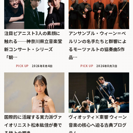
注目ピアニスト3人の素顔に
アンサンブル・ウィーン＝ベ
触れる──神奈川県立音楽堂
ルリンの名手たちと群響によ
新コンサート・シリーズ
るモーツァルトの協奏曲5作
「朝…
品…
PICK UP
2026年8月4日
PICK UP
2026年8月3日
国際的に活躍する実力派ヴァ
ヴィオッティ×東響 ウィーン
イオリニスト松本紘佳が奏で
音楽の核心へ迫る古典プログ
る極上の響き
ラム