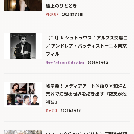
極上のひととき
PICK UP
2026年8月6日
【CD】R.シュトラウス：アルプス交響曲
／ アンドレア・バッティストーニ＆東京
フィル
New Release Selection
2026年8月6日
岐阜発！ メディアアート×語り×和洋古
楽器で幻想の世界を描き出す『夜叉が池
物語』
注目公演
2026年8月5日
ウィーン在住のバスバリトン 平野和が語