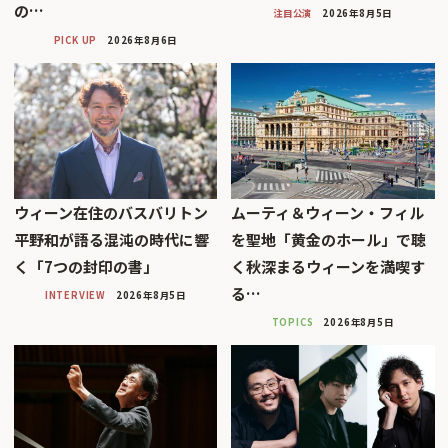
の…
注目公演
2026年8月5日
PICK UP
2026年8月6日
ウィーン在住のバスバリトン
ムーティ＆ウィーン・フィル
平野和が語る混沌の時代に響
を聖地「黄金のホール」で聴
く「7つの封印の書」
く秋深まるウィーンを満喫す
る…
INTERVIEW
2026年8月5日
TOPICS
2026年8月5日