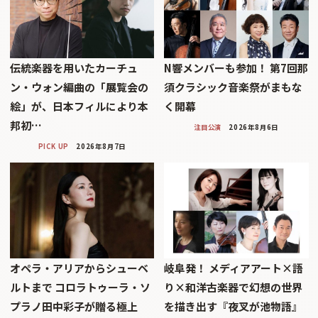
伝統楽器を用いたカーチュ
N響メンバーも参加！ 第7回那
ン・ウォン編曲の「展覧会の
須クラシック音楽祭がまもな
絵」が、日本フィルにより本
く開幕
邦初…
注目公演
2026年8月6日
PICK UP
2026年8月7日
オペラ・アリアからシューベ
岐阜発！ メディアアート×語
ルトまで コロラトゥーラ・ソ
り×和洋古楽器で幻想の世界
プラノ田中彩子が贈る極上
を描き出す『夜叉が池物語』