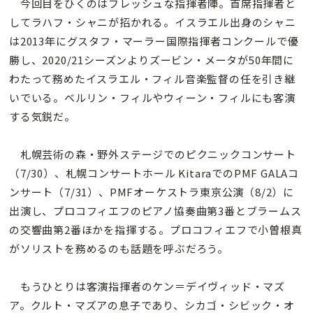
今回目をひくのはフレッシュな指揮者陣。首席指揮者と
してラハフ・シャニが招かれる。イスラエル出身のシャニ
は2013年にグスタフ・マーラー国際指揮者コンクールで優
勝し、2020/21シーズンよりズービン・メータが50年間に
わたって務めたイスラエル・フィル音楽監督の任を引き継
いでいる。ベルリン・フィルやウィーン・フィルにも客演
する気鋭だ。
札幌芸術の森・野外ステージでのピクニックコンサート
（7/30）、札幌コンサートホール KitaraでのPMF GALAコ
ンサート（7/31）、PMFオーケストラ東京公演（8/2）に
出演し、プロコフィエフのピアノ協奏曲第3番とブラームス
の交響曲第2番ほかを指揮する。プロコフィエフで小曽根真
がソリストを務めるのも話題を呼ぶだろう。
もうひとりは客演指揮者のケン＝デイヴィッド・マズ
ア。クルト・マズアの息子であり、シカゴ・シビック・オ