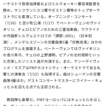
ーケストラ首席指揮者およびミルウォーキー響音楽監督を
務め、サンフランシスコ響やボストン響等のトップオーケ
ストラにも客演している。オープニング・コンサート
（7/16）と苫小牧公演（7/17）でベートーヴェンのヴァイ
オリン、チェロとピアノのための三重協奏曲、ウクライナ
の作曲家シルヴェストロフの「讃歌–2001」（日本初
演）、メンデルスゾーンの交響曲第5番「宗教改革」ほかの
プログラムを披露する。ベートーヴェンではヴァイオリン
の金川真弓、チェロの上野通明、ピアノの北村朋幹といっ
た充実したソリスト達が共演する。また、ケン＝デイヴィ
ッド・マズアはPMFホストシティ・オーケストラである札
響との演奏会（7/22）も指揮する。曲はシューマンの交響
曲第4番ほか。ゲストコンサートマスターにライナー・キュ
ッヒルを迎える点でも注目される。
教授陣も豪華だ。PMFヨーロッパにはキュッヒルをはじ
め、ウィーン・フィル、ベルリン・フィルの名手たち、