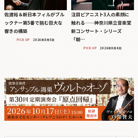
佐渡裕＆新日本フィルがブル
注目ピアニスト3人の素顔に
ックナー第5番で挑む巨大な
触れる──神奈川県立音楽堂
響きの構築
新コンサート・シリーズ
「朝…
PICK UP
2026年8月5日
PICK UP
2026年8月4日