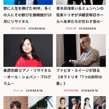
歌に人生を捧げた40年、多く
青木尚佳率いるミュンヘンの
の人にその歓びを錦織健が10
弦楽トリオが浜離宮朝日ホー
月にリサイタル
ルへ――名手たちが交わす音の…
INTERVIEW
2026年8月9日
PICK UP
2026年8月8日
桑原志織 ピアノ・リサイタル
ファビオ・ルイージが語る
－オール・ショパン・プログ
《オラトリオ「7つの封印の
ラム－
書」》
Pick Up
2026年8月7日
INTERVIEW
2026年8月7日