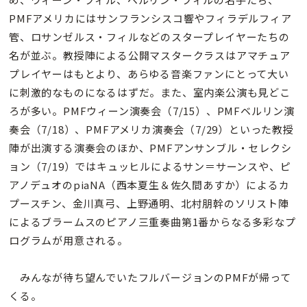
PMFアメリカにはサンフランシスコ響やフィラデルフィア
管、ロサンゼルス・フィルなどのスタープレイヤーたちの
名が並ぶ。教授陣による公開マスタークラスはアマチュア
プレイヤーはもとより、あらゆる音楽ファンにとって大い
に刺激的なものになるはずだ。また、室内楽公演も見どこ
ろが多い。PMFウィーン演奏会（7/15）、PMFベルリン演
奏会（7/18）、PMFアメリカ演奏会（7/29）といった教授
陣が出演する演奏会のほか、PMFアンサンブル・セレクシ
ョン（7/19）ではキュッヒルによるサン＝サーンスや、ピ
アノデュオのpiaNA（西本夏生＆佐久間あすか）によるカ
プースチン、金川真弓、上野通明、北村朋幹のソリスト陣
によるブラームスのピアノ三重奏曲第1番からなる多彩なプ
ログラムが用意される。
みんなが待ち望んでいたフルバージョンのPMFが帰って
くる。