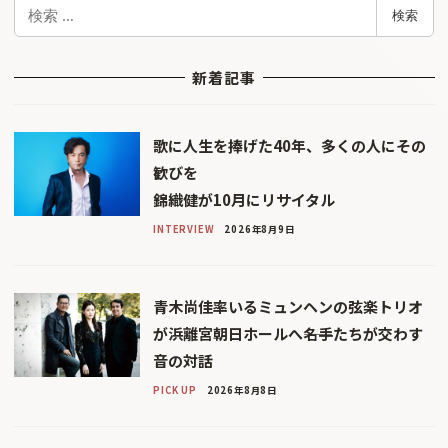
検
検索
索
新着記事
歌に人生を捧げた40年、多くの人にその
歓びを
錦織健が10月にリサイタル
INTERVIEW
2026年8月9日
青木尚佳率いるミュンヘンの弦楽トリオ
が浜離宮朝日ホールへ――名手たちが交わす
音の対話
PICK UP
2026年8月8日