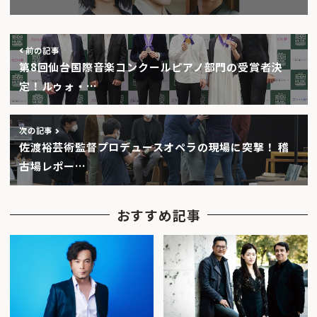
前の記事
第8回仙台国際音楽コンクールピアノ部門の受賞者決
定！ルゥォ・…
次の記事
佐渡裕芸術監督プロデュースオペラの現場に突撃！ 稽
古場レポー…
おすすめ記事