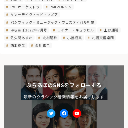
PMFオーケストラ
PMFベルリン
ケン＝デイヴィッド・マズア
パシフィック・ミュージック・フェスティバル札幌
ぶらあぼ2022年7月号
ライナー・キュッヒル
上野通明
佐久間あすか
北村朋幹
小曽根真
札幌交響楽団
西本夏生
金川真弓
ぶらあぼのSNSをフォローする
最新のクラシック音楽情報をお届けします
Twitter
facebook
Youtube