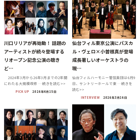
川口リリアが再始動！ 話題の
仙台フィル東京公演にパスカ
アーティストが続々登場する
ル・ヴェロ×小曽根真が登場
リオープン記念公演の聴き
成長著しいオーケストラの
ど…
現…
2024年3月から26年3月までの2年間
仙台フィルハーモニー管弦楽団は6月9
にわたる大規模改修 …続きを読む>>
日、サントリーホールで東 …続きを
読む>>
PICK UP
2026年4月15日
INTERVIEW
2026年3月16日