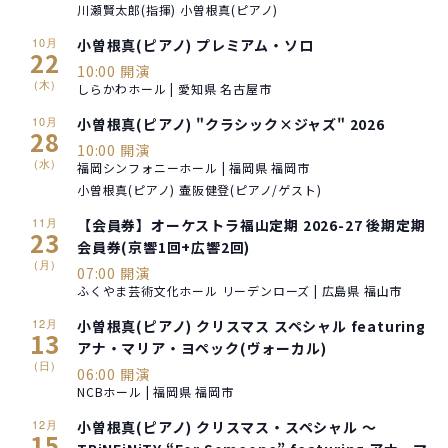
川瀬賢太郎(指揮) 小曽根真(ピアノ)
10月
小曽根真(ピアノ) プレミアム・ソロ
22
10:00 開演
(木)
しらかわホール | 愛知県 名古屋市
10月
小曽根真(ピアノ) "クラシック×ジャズ" 2026
28
10:00 開演
(水)
福岡シンフォニーホール | 福岡県 福岡市
小曽根真(ピアノ) 壷阪健登(ピアノ/ゲスト)
11月
【会員券】オーケストラ福山定期 2026-27 後期定期
23
会員券(京響1回+広響2回)
(月)
07:00 開演
ふくやま芸術文化ホール リーデンローズ | 広島県 福山市
12月
小曽根真(ピアノ) クリスマス スペシャル featuring
13
アナ・マリア・ヨペック(ヴォーカル)
(日)
06:00 開演
NCBホール | 福岡県 福岡市
12月
小曽根真(ピアノ) クリスマス・スペシャル ～
15