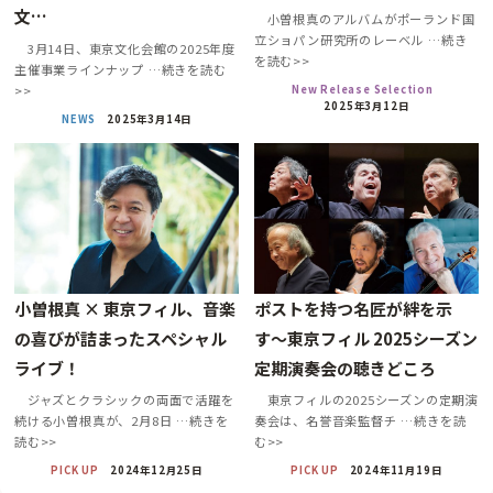
文…
小曽根真のアルバムがポーランド国
立ショパン研究所のレーベル …続き
3月14日、東京文化会館の2025年度
を読む>>
主催事業ラインナップ …続きを読む
New Release Selection
>>
2025年3月12日
NEWS
2025年3月14日
小曽根真 × 東京フィル、音楽
ポストを持つ名匠が絆を示
の喜びが詰まったスペシャル
す〜東京フィル 2025シーズン
ライブ！
定期演奏会の聴きどころ
ジャズとクラシックの両面で活躍を
東京フィルの2025シーズンの定期演
続ける小曽根真が、2月8日 …続きを
奏会は、名誉音楽監督チ …続きを読
読む>>
む>>
PICK UP
2024年12月25日
PICK UP
2024年11月19日