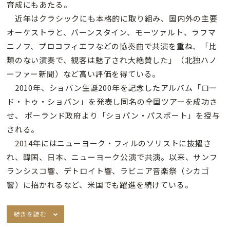
育成にもあたる。
近年はクラシックにも本格的に取り組み、国内外の主要
オーケストラと、バーンスタイン、モーツァルト、ラフマ
ニノフ、プロコフィエフなどの協奏曲で共演を重ね、「比
類のない演奏で、観客は魅了され大絶賛した」（北独ハノ
ーファー新聞）など高い評価を得ている。
2010年、ショパン生誕200年を記念したアルバム「ロー
ド・トゥ・ショパン」を発表し同名の全国ツアーを成功さ
せ、 ポーランド政府より「ショパン・パスポート」を授与
される。
2014年にはニューヨーク・フィルのソリストに抜擢さ
れ、韓国、日本、ニューヨーク公演で共演。以来、サンフ
ランシスコ響、デトロイト響、ラビニア音楽祭（シカゴ
響）に招かれるなど、米国でも躍進を続けている。
続きを読む