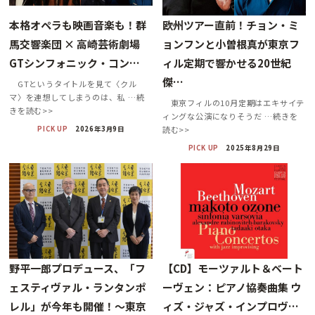
本格オペラも映画音楽も！群
欧州ツアー直前！チョン・ミ
馬交響楽団 × 高崎芸術劇場
ョンフンと小曽根真が東京フ
GTシンフォニック・コン…
ィル定期で響かせる20世紀
傑…
GTというタイトルを見て〈クル
マ〉を連想してしまうのは、私 …続
東京フィルの10月定期はエキサイテ
きを読む>>
ィングな公演になりそうだ …続きを
PICK UP
2026年3月9日
読む>>
PICK UP
2025年8月29日
野平一郎プロデュース、「フ
【CD】モーツァルト＆ベート
ェスティヴァル・ランタンポ
ーヴェン：ピアノ協奏曲集 ウ
レル」が今年も開催！～東京
ィズ・ジャズ・インプロヴ…