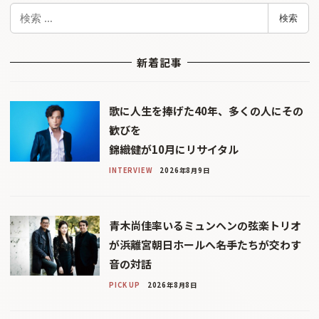
検
検索
索
新着記事
歌に人生を捧げた40年、多くの人にその
歓びを
錦織健が10月にリサイタル
INTERVIEW
2026年8月9日
青木尚佳率いるミュンヘンの弦楽トリオ
が浜離宮朝日ホールへ――名手たちが交わす
音の対話
PICK UP
2026年8月8日