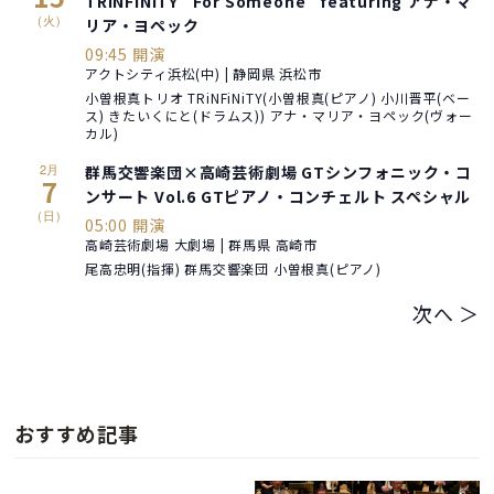
TRiNFiNiTY “For Someone” featuring アナ・マ
(火)
リア・ヨペック
09:45 開演
アクトシティ浜松(中) | 静岡県 浜松市
小曽根真トリオ TRiNFiNiTY(小曽根真(ピアノ) 小川晋平(ベー
ス) きたいくにと(ドラムス)) アナ・マリア・ヨペック(ヴォー
カル)
2月
群馬交響楽団×高崎芸術劇場 GTシンフォニック・コ
7
ンサート Vol.6 GTピアノ・コンチェルト スペシャル
(日)
05:00 開演
高崎芸術劇場 大劇場 | 群馬県 高崎市
尾高忠明(指揮) 群馬交響楽団 小曽根真(ピアノ)
次へ ＞
おすすめ記事