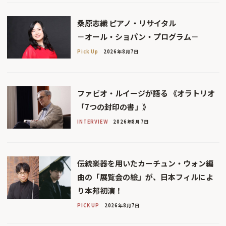
桑原志織 ピアノ・リサイタル
－オール・ショパン・プログラム－
Pick Up
2026年8月7日
ファビオ・ルイージが語る 《オラトリオ
「7つの封印の書」》
INTERVIEW
2026年8月7日
伝統楽器を用いたカーチュン・ウォン編
曲の「展覧会の絵」が、日本フィルによ
り本邦初演！
PICK UP
2026年8月7日