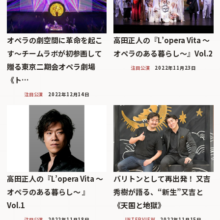
オペラの劇空間に革命を起こ
高田正人の『L’opera Vita 〜
す〜チームラボが初参画して
オペラのある暮らし〜』Vol.2
贈る東京二期会オペラ劇場
注目公演
2022年11月23日
《ト…
注目公演
2022年12月14日
高田正人の『L’opera Vita 〜
バリトンとして再出発！ 又吉
オペラのある暮らし〜 』
秀樹が語る、“新生”又吉と
Vol.1
《天国と地獄》
注目公演
2022年11月18日
INTERVIEW
2022年11月15日