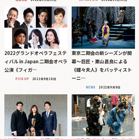
2022グランドオペラフェステ
東京二期会の新シーズンが開
ィバル in Japan 二期会オペラ
幕〜巨匠・栗山昌良による
公演《フィガ…
《蝶々夫人》をバッティスト
ーニ…
PICK UP
2022年9月18日
NEWS
2022年9月9日