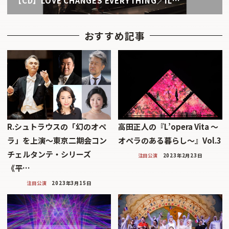
【CD】LOVE CHANGES EVERYTHING／IL…
おすすめ記事
R.シュトラウスの「幻のオペ
高田正人の『L’opera Vita 〜
ラ」を上演〜東京二期会コン
オペラのある暮らし〜』Vol.3
チェルタンテ・シリーズ
注目公演
2023年2月23日
《平…
注目公演
2023年3月15日