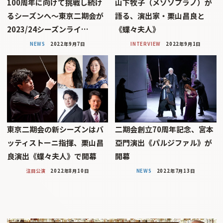
100周年に向けて挑戦し続け
山下牧子（メゾソプラノ）が
るシーズンへ〜東京二期会が
語る、演出家・栗山昌良と
2023/24シーズンライ…
《蝶々夫人》
NEWS
2022年9月7日
INTERVIEW
2022年9月1日
東京二期会の新シーズンはバ
二期会創立70周年記念、宮本
ッティストーニ指揮、栗山昌
亞門演出《パルジファル》が
良演出《蝶々夫人》で開幕
開幕
注目公演
2022年8月10日
NEWS
2022年7月13日