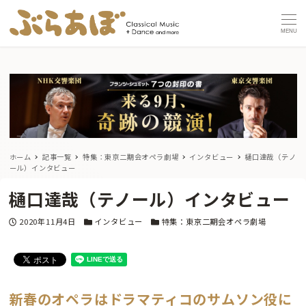
MENU
ホーム
記事一覧
特集：東京二期会オペラ劇場
インタビュー
樋口達哉（テノ
ール）インタビュー
樋口達哉（テノール）インタビュー
投稿日
カテゴリー
カテゴリー
2020年11月4日
インタビュー
特集：東京二期会オペラ劇場
新春のオペラはドラマティコのサムソン役に