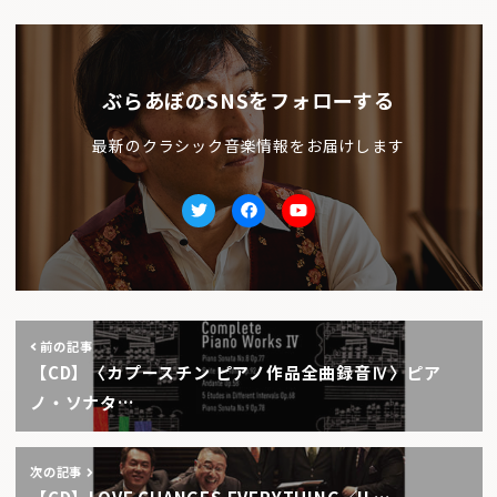
ぶらあぼのSNSをフォローする
最新のクラシック音楽情報をお届けします
Twitter
facebook
Youtube
前の記事
【CD】〈カプースチン ピアノ作品全曲録音Ⅳ〉ピア
ノ・ソナタ…
次の記事