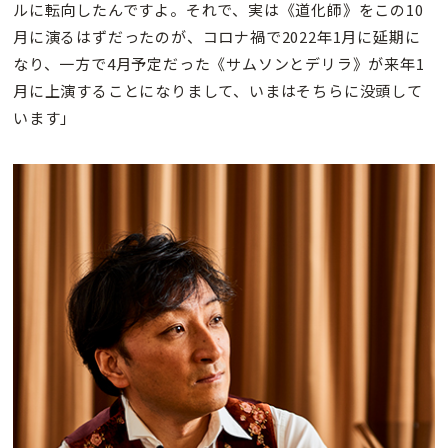
ルに転向したんですよ。それで、実は《道化師》をこの10
月に演るはずだったのが、コロナ禍で2022年1月に延期に
なり、一方で4月予定だった《サムソンとデリラ》が来年1
月に上演することになりまして、いまはそちらに没頭して
います」