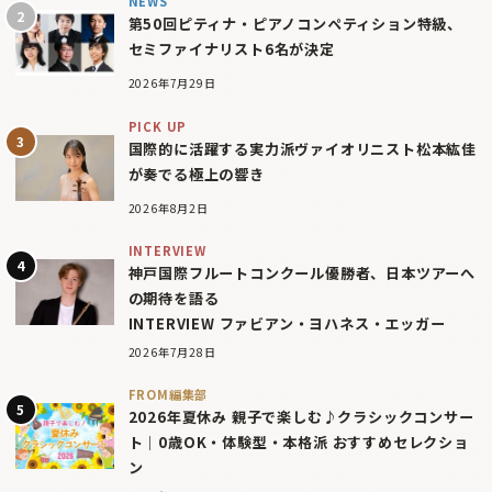
NEWS
第50回ピティナ・ピアノコンペティション特級、
セミファイナリスト6名が決定
2026年7月29日
PICK UP
国際的に活躍する実力派ヴァイオリニスト松本紘佳
が奏でる極上の響き
2026年8月2日
INTERVIEW
神戸国際フルートコンクール優勝者、日本ツアーへ
の期待を語る
INTERVIEW ファビアン・ヨハネス・エッガー
2026年7月28日
FROM編集部
2026年夏休み 親子で楽しむ♪クラシックコンサー
ト｜0歳OK・体験型・本格派 おすすめセレクショ
ン