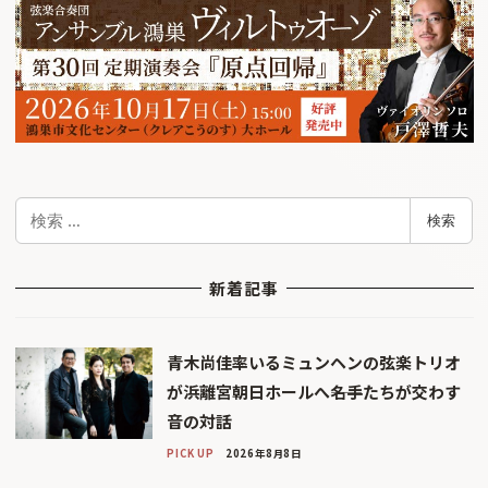
検
検索
索
新着記事
青木尚佳率いるミュンヘンの弦楽トリオ
が浜離宮朝日ホールへ――名手たちが交わす
音の対話
PICK UP
2026年8月8日