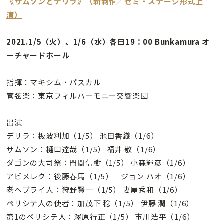
《サムソンとデリラ》（新制作／セミ・ステージ形式上
演）
2021.1/5（火）、1/6（水）各日19：00 Bunkamura オ
ーチャードホール
指揮：マキシム・パスカル
管弦楽：東京フィルハーモニー交響楽団
出演
デリラ：板波利加（1/5） 池田香織（1/6）
サムソン：樋口達哉（1/5） 福井 敬（1/6）
ダゴンの大司祭：門間信樹（1/5） 小森輝彦（1/6）
アビメレク：後藤春馬（1/5） ジョン ハオ（1/6）
老ヘブライ人：狩野賢一（1/5） 妻屋秀和（1/6）
ペリシテ人の使者：加茂下 稔（1/5） 伊藤 潤（1/6）
第1のペリシテ人：澤原行正（1/5） 市川浩平（1/6）