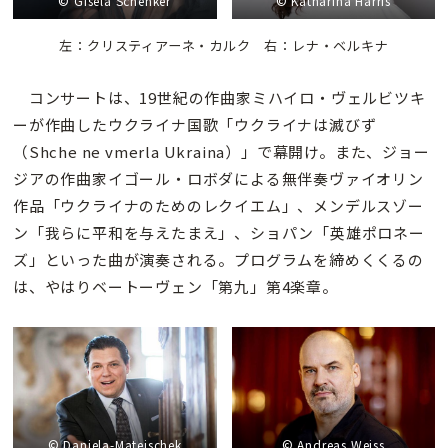
© Gisela Schenker
© Katharina Harris
左：
クリスティアーネ・カルク 右：
レナ・ベルキナ
コンサートは、19世紀の作曲家ミハイロ・ヴェルビツキ
ーが作曲したウクライナ国歌「ウクライナは滅びず
（Shche ne vmerla Ukraina）」で幕開け。また、ジョー
ジアの作曲家イゴール・ロボダによる無伴奏ヴァイオリン
作品「ウクライナのためのレクイエム」、メンデルスゾー
ン「我らに平和を与えたまえ」、ショパン「英雄ポロネー
ズ」といった曲が演奏される。プログラムを締めくくるの
は、やはりベートーヴェン「第九」第4楽章。
© Daniela-Matejschek
© Andreas Weiss