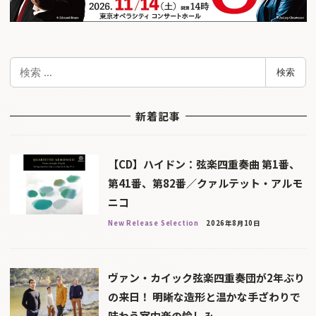
検
検索
索
新着記事
【CD】ハイドン：弦楽四重奏曲 第1番、
第41番、第82番／クァルテット・アルモ
ニコ
New Release Selection
2026年8月10日
ヴァン・カイック弦楽四重奏団が2年ぶり
の来日！ 明晰な造形と温かな手ざわりで
味わう室内楽の愉しみ