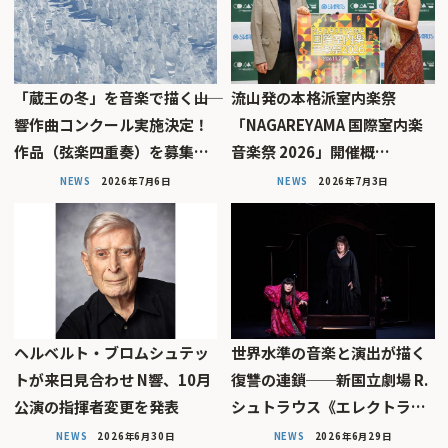
「蔵王の冬」を音楽で描く――山
流山発の本格派室内楽祭
響作曲コンクール実施決定！
「NAGAREYAMA 国際室内楽
作品（弦楽四重奏）を募集…
音楽祭 2026」開催概…
NEWS
2026年7月6日
NEWS
2026年7月3日
ヘルベルト・ブロムシュテッ
世界水準の音楽と演出が描く
トが来日見合わせ N響、10月
復讐の連鎖──新国立劇場 R.
公演の指揮者変更を発表
シュトラウス《エレクトラ…
NEWS
2026年6月30日
NEWS
2026年6月29日