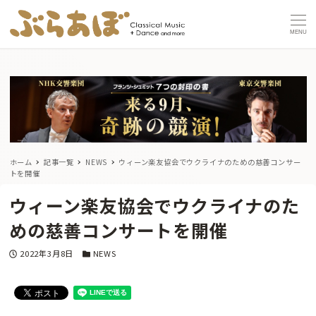
MENU
ホーム
記事一覧
NEWS
ウィーン楽友協会でウクライナのための慈善コンサー
トを開催
ウィーン楽友協会でウクライナのた
めの慈善コンサートを開催
投稿日
カテゴリー
2022年3月8日
NEWS