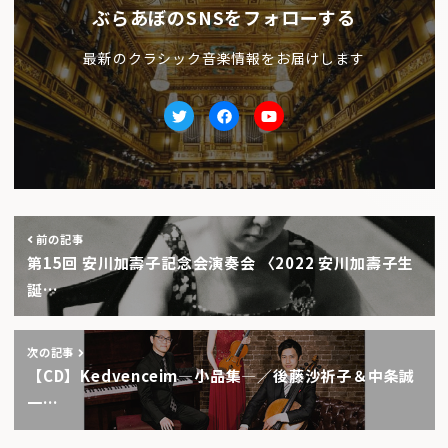
ぶらあぼのSNSをフォローする
最新のクラシック音楽情報をお届けします
Twitter
facebook
Youtube
前の記事
第15回 安川加壽子記念会演奏会 〈2022 安川加壽子生
誕…
次の記事
【CD】Kedvenceim―小品集―／後藤沙祈子＆中条誠
一…