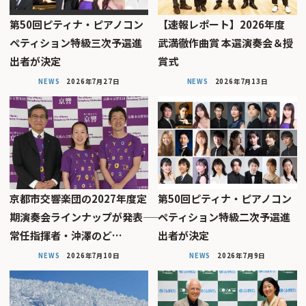
第50回ピティナ・ピアノコン
【速報レポート】2026年度
ペティション特級三次予選進
武満徹作曲賞 本選演奏会＆授
出者が決定
賞式
NEWS
2026年7月27日
NEWS
2026年7月13日
京都市交響楽団の2027年度定
第50回ピティナ・ピアノコン
期演奏会ラインナップが発表――
ペティション特級二次予選進
常任指揮者・沖澤のど…
出者が決定
NEWS
2026年7月10日
NEWS
2026年7月9日