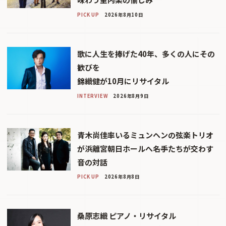
PICK UP
2026年8月10日
歌に人生を捧げた40年、多くの人にその
歓びを
錦織健が10月にリサイタル
INTERVIEW
2026年8月9日
青木尚佳率いるミュンヘンの弦楽トリオ
が浜離宮朝日ホールへ――名手たちが交わす
音の対話
PICK UP
2026年8月8日
桑原志織 ピアノ・リサイタル