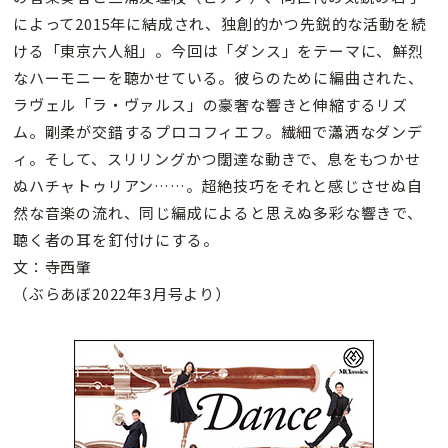
によって2015年に結成され、独創的かつ先鋭的な活動を続
ける「東京六人組」。今回は「ダンス」をテーマに、鮮烈
なハーモニーを聴かせている。彼らのために編曲された、
ラヴェル「ラ・ヴァルス」の豪奢な響きと伸縮するリズ
ム。剛柔が交錯するプロコフィエフ。繊細で瀟洒なダンデ
ィ。そして、スリリングかつ闊達な動きで、息をもつかせ
ぬハチャトゥリアン……。超絶技巧をそれと感じさせぬ自
然な音楽の流れ、同じ編成によると思えぬ多彩な響きで、
聴く者の耳を釘付けにする。
文：寺西肇
（ぶらあぼ2022年3月号より）