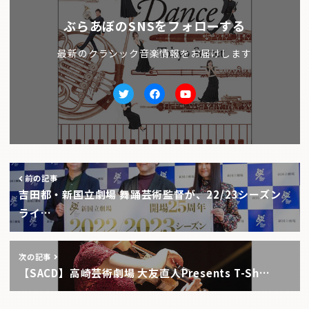
ぶらあぼのSNSをフォローする
最新のクラシック音楽情報をお届けします
Twitter
facebook
Youtube
前の記事
吉田都・新国立劇場 舞踊芸術監督が、22/23シーズン
ライ…
次の記事
【SACD】高崎芸術劇場 大友直人Presents T-Sh…