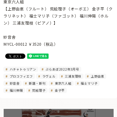
東京六人組
【上野由恵（フルート） 荒絵理子（オーボエ） 金子平（ク
ラリネット） 福士マリ子（ファゴット） 福川伸陽（ホル
ン） 三浦友理枝（ピアノ）】
妙音舎
MYCL-00012 ￥3520（税込）
ハチャトゥリアン
ぶらあぼ2022年3月号
プロコフィエフ
ラヴェル
三浦友理枝
上野由恵
妙音舎
新譜・新刊
東京六人組
福士マリ子
福川伸陽
荒絵理子
金子平