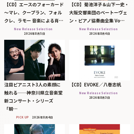
【CD】エースのフォーカード
【CD】菊池洋子＆山下一史・
～マレ、クープラン、フォル
大阪交響楽団のベートーヴェ
クレ、ラモー 音楽による肖…
ン・ピアノ協奏曲全集 Vo…
New Release Selection
New Release Selection
2026年8月5日
2026年8月4日
注目ピアニスト3人の素顔に
【CD】EVOKE／八巻志帆
触れる──神奈川県立音楽堂
New Release Selection
2026年8月3日
新コンサート・シリーズ
「朝…
PICK UP
2026年8月4日