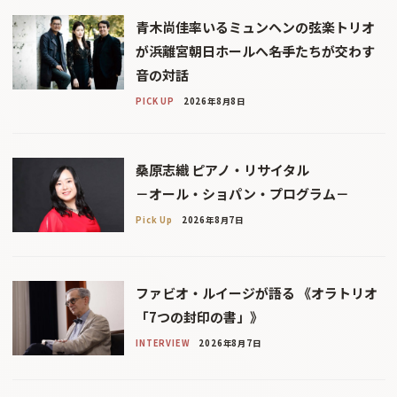
青木尚佳率いるミュンヘンの弦楽トリオ
が浜離宮朝日ホールへ――名手たちが交わす
音の対話
PICK UP
2026年8月8日
桑原志織 ピアノ・リサイタル
－オール・ショパン・プログラム－
Pick Up
2026年8月7日
ファビオ・ルイージが語る 《オラトリオ
「7つの封印の書」》
INTERVIEW
2026年8月7日