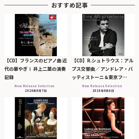
おすすめ記事
【CD】フランスのピアノ曲 近
【CD】R.シュトラウス：アル
代の華やぎⅠ 井上二葉の演奏
プス交響曲／ アンドレア・バ
記録
ッティストーニ＆東京フ…
New Release Selection
New Release Selection
2026年8月7日
2026年8月6日