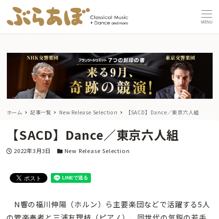
MENU
ホーム
記事一覧
New Release Selection
【SACD】Dance／東京六人組
【SACD】Dance／東京六人組
投稿日
カテゴリー
2022年3月3日
New Release Selection
N響の福川伸陽（ホルン）ら主要楽団などで活躍する5人
の管楽奏者と三浦友理枝（ピアノ）、同世代の気鋭の若手