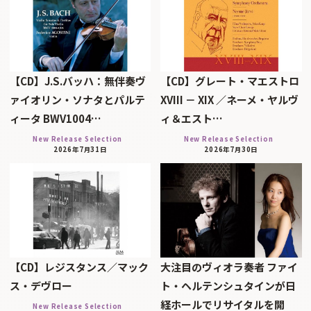
【CD】J.S.バッハ：無伴奏ヴ
【CD】グレート・マエストロ
ァイオリン・ソナタとパルテ
XVIII － XIX ／ネーメ・ヤルヴ
ィータ BWV1004…
ィ＆エスト…
New Release Selection
New Release Selection
2026年7月31日
2026年7月30日
【CD】レジスタンス／マック
大注目のヴィオラ奏者 ファイ
ス・デヴロー
ト・ヘルテンシュタインが日
経ホールでリサイタルを開
New Release Selection