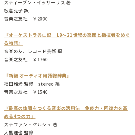
スティーブン・イッサーリス 著
板倉克子 訳
音楽之友社 ￥2090
『オーケストラ興亡記 19〜21世紀の楽団と指揮者をめぐ
る物語』
音楽の友、レコード芸術 編
音楽之友社 ￥1760
『新編 オーディオ用語総辞典』
福田雅光 監修 stereo 編
音楽之友社 ￥1540
『最高の体調をつくる音楽の活用法 免疫力・回復力を高
める4つの力』
ステファン・ケルシュ 著
大黒達也 監修