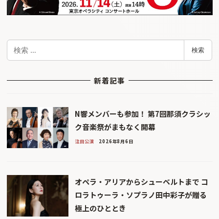
検
検索
索
新着記事
N響メンバーも参加！ 第7回那須クラシッ
ク音楽祭がまもなく開幕
注目公演
2026年8月6日
オペラ・アリアからシューベルトまで コ
ロラトゥーラ・ソプラノ田中彩子が贈る
極上のひととき