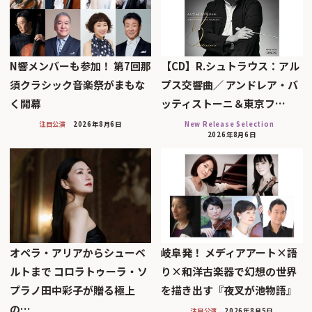
N響メンバーも参加！ 第7回那
【CD】R.シュトラウス：アル
須クラシック音楽祭がまもな
プス交響曲／ アンドレア・バ
く開幕
ッティストーニ＆東京フ…
注目公演
2026年8月6日
New Release Selection
2026年8月6日
オペラ・アリアからシューベ
岐阜発！ メディアアート×語
ルトまで コロラトゥーラ・ソ
り×和洋古楽器で幻想の世界
プラノ田中彩子が贈る極上
を描き出す『夜叉が池物語』
の…
注目公演
2026年8月5日