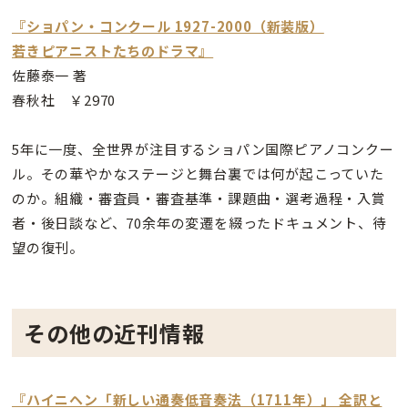
『ショパン・コンクール 1927-2000（新装版）
若きピアニストたちのドラマ』
佐藤泰一 著
春秋社 ￥2970
5年に一度、全世界が注目するショパン国際ピアノコンクー
ル。その華やかなステージと舞台裏では何が起こっていた
のか。組織・審査員・審査基準・課題曲・選考過程・入賞
者・後日談など、70余年の変遷を綴ったドキュメント、待
望の復刊。
その他の近刊情報
『ハイニヘン「新しい通奏低音奏法（1711年）」 全訳と