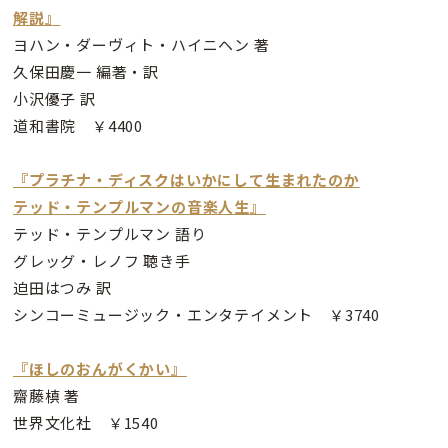
解説』
ヨハン・ダーヴィト・ハイニヘン 著
久保田慶一 編著・訳
小沢優子 訳
道和書院 ￥4400
『プラチナ・ディスクはいかにして生まれたのか
テッド・テンプルマンの音楽人生』
テッド・テンプルマン 語り
グレッグ・レノフ 聴き手
迫田はつみ 訳
シンコーミュージック・エンタテイメント ￥3740
『ほしのおんがくかい』
齋藤槙 著
世界文化社 ￥1540