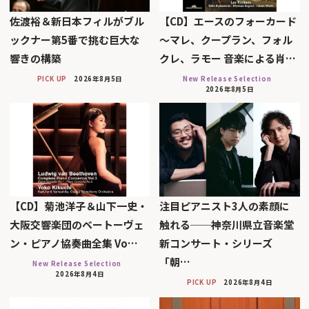
佐渡裕＆新日本フィルがブル
【CD】エースのフォーカード
ックナー第5番で挑む巨大な
～マレ、クープラン、フォル
響きの構築
クレ、ラモー 音楽による肖…
PICK UP
2026年8月5日
New Release Selection
2026年8月5日
【CD】菊池洋子＆山下一史・
注目ピアニスト3人の素顔に
大阪交響楽団のベートーヴェ
触れる──神奈川県立音楽堂
ン・ピアノ協奏曲全集 Vo…
新コンサート・シリーズ
「朝…
New Release Selection
2026年8月4日
PICK UP
2026年8月4日