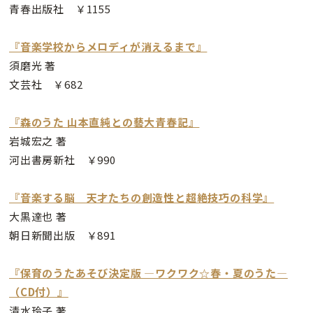
青春出版社 ￥1155
『音楽学校からメロディが消えるまで』
須磨光 著
文芸社 ￥682
『森のうた 山本直純との藝大青春記』
岩城宏之 著
河出書房新社 ￥990
『音楽する脳 天才たちの創造性と超絶技巧の科学』
大黒達也 著
朝日新聞出版 ￥891
『保育のうたあそび決定版 —ワクワク☆春・夏のうた—
（CD付）』
清水玲子 著