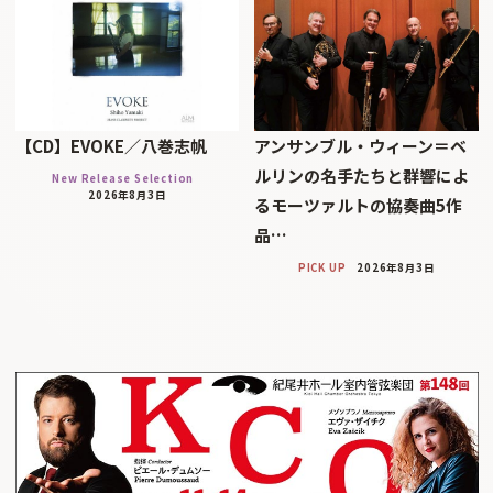
【CD】EVOKE／八巻志帆
アンサンブル・ウィーン＝ベ
ルリンの名手たちと群響によ
New Release Selection
2026年8月3日
るモーツァルトの協奏曲5作
品…
PICK UP
2026年8月3日