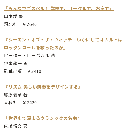
『みんなでゴスペル！ 学校で、サークルで、お家で』
山本愛 著
朔北社 ￥2640
『シーズン・オブ・ザ・ウィッチ いかにしてオカルトは
ロックンロールを救ったのか』
ピーター・ビーバガル 著
伊泉龍一 訳
駒草出版 ￥3410
『リズム 美しい演奏をデザインする』
藤原義章 著
春秋社 ￥2420
『世界史で深まるクラシックの名曲』
内藤博文 著