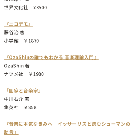
世界文化社 ¥3500
『ニコデモ』
藤谷治 著
小学館 ￥1870
『OzaShinの誰でもわかる 音楽理論入門』
OzaShin 著
ナツメ社 ￥1980
『国家と音楽家』
中川右介 著
集英社 ￥858
『音楽に本気なきみへ イッサーリスと読むシューマンの
助言』