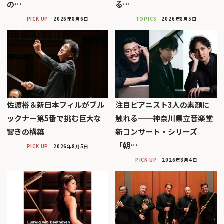
の…
る…
PICK UP
2026年8月6日
TOPICS
2026年8月5日
佐渡裕＆新日本フィルがブル
注目ピアニスト3人の素顔に
ックナー第5番で挑む巨大な
触れる──神奈川県立音楽堂
響きの構築
新コンサート・シリーズ
「朝…
PICK UP
2026年8月5日
PICK UP
2026年8月4日