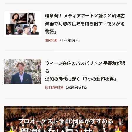
岐阜発！ メディアアート×語り×和洋古
楽器で幻想の世界を描き出す『夜叉が池
物語』
注目公演
2026年8月5日
ウィーン在住のバスバリトン 平野和が語
る
混沌の時代に響く「7つの封印の書」
INTERVIEW
2026年8月5日