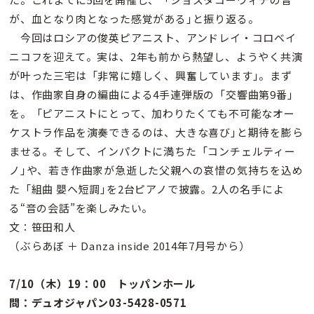
が、血となり肉となった感覚がある｣と振り返る。
今回はロシアの俊英ピアニスト、アンドレイ・コロベイ
ニコフを迎えて。実は、2年も前から熱望し、ようやく共演
が叶った三宅は「非常に嬉しく、興奮しています｣。まず
は、作曲家自身の編曲による4手連弾版の「交響曲第9番｣
を。「ピアニストにとって、加わりたくても不可能なオー
ケストラ作品を演奏できるのは、大きな喜び｣と期待を膨ら
ませる。そして、インパクトに満ちた「コンチェルティー
ノ｣や、若き作曲家が急逝した父親への哀惜の気持ちを込め
た「組曲 嬰ヘ短調｣を2台ピアノで披露。2人の名手によ
る“音の会話”を楽しみたい。
文：笹田和人
（ぶらあぼ ＋ Danza inside 2014年7月号から）
7/10（木）19：00 トッパンホール
問：デュオジャパン03-5428-0571