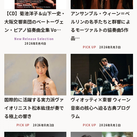
【CD】菊池洋子＆山下一史・
アンサンブル・ウィーン＝ベ
大阪交響楽団のベートーヴェ
ルリンの名手たちと群響によ
ン・ピアノ協奏曲全集 Vo…
るモーツァルトの協奏曲5作
品…
New Release Selection
2026年8月4日
PICK UP
2026年8月3日
国際的に活躍する実力派ヴァ
ヴィオッティ×東響 ウィーン
イオリニスト松本紘佳が奏で
音楽の核心へ迫る古典プログ
る極上の響き
ラム
PICK UP
2026年8月2日
PICK UP
2026年8月1日