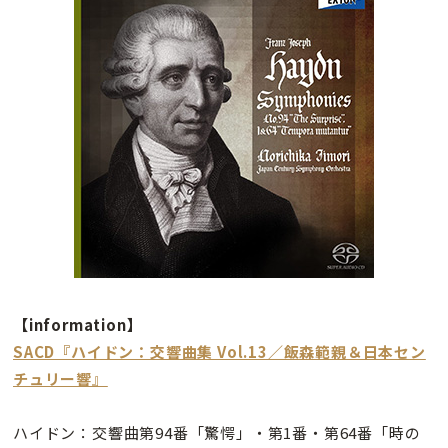
【information】
SACD『ハイドン：交響曲集 Vol.13／飯森範親＆日本セン
チュリー響
』
ハイドン：交響曲第94番「驚愕」・第1番・第64番「時の