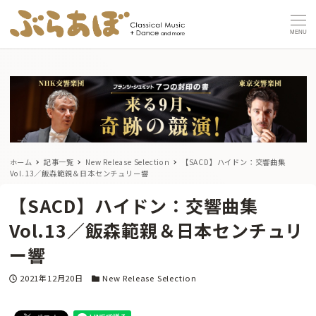
MENU
ホーム
記事一覧
New Release Selection
【SACD】ハイドン：交響曲集
Vol.13／飯森範親＆日本センチュリー響
【SACD】ハイドン：交響曲集
Vol.13／飯森範親＆日本センチュリ
ー響
投稿日
カテゴリー
2021年12月20日
New Release Selection