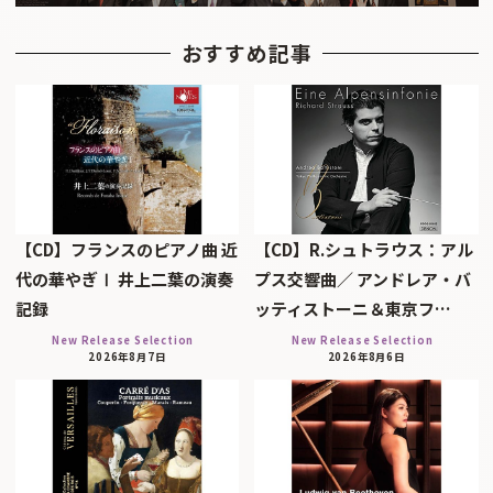
おすすめ記事
【CD】フランスのピアノ曲 近
【CD】R.シュトラウス：アル
代の華やぎⅠ 井上二葉の演奏
プス交響曲／ アンドレア・バ
記録
ッティストーニ＆東京フ…
New Release Selection
New Release Selection
2026年8月7日
2026年8月6日