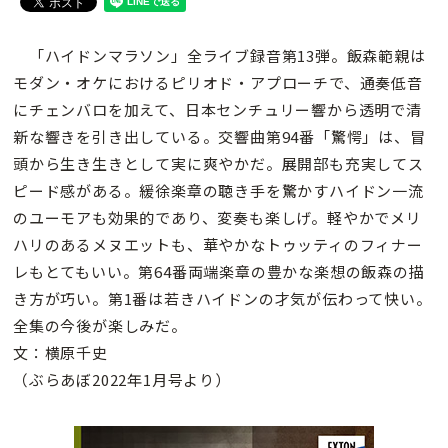
「ハイドンマラソン」全ライブ録音第13弾。飯森範親は
モダン・オケにおけるピリオド・アプローチで、通奏低音
にチェンバロを加えて、日本センチュリー響から透明で清
新な響きを引き出している。交響曲第94番「驚愕」は、冒
頭から生き生きとして実に爽やかだ。展開部も充実してス
ピード感がある。緩徐楽章の聴き手を驚かすハイドン一流
のユーモアも効果的であり、変奏も楽しげ。軽やかでメリ
ハリのあるメヌエットも、華やかなトゥッティのフィナー
レもとてもいい。第64番両端楽章の豊かな楽想の飯森の描
き方が巧い。第1番は若きハイドンの才気が伝わって快い。
全集の今後が楽しみだ。
文：横原千史
（ぶらあぼ2022年1月号より）