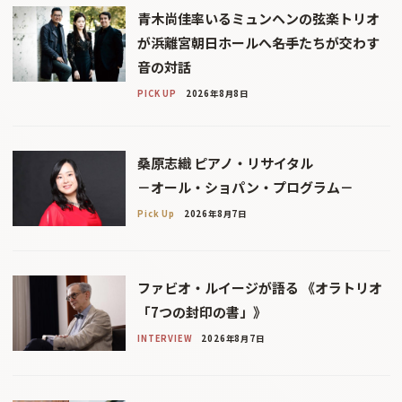
青木尚佳率いるミュンヘンの弦楽トリオ
が浜離宮朝日ホールへ――名手たちが交わす
音の対話
PICK UP
2026年8月8日
桑原志織 ピアノ・リサイタル
－オール・ショパン・プログラム－
Pick Up
2026年8月7日
ファビオ・ルイージが語る 《オラトリオ
「7つの封印の書」》
INTERVIEW
2026年8月7日