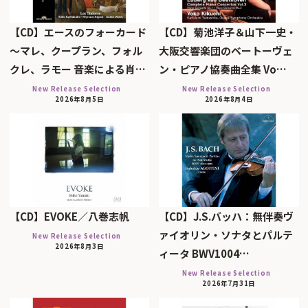
【CD】エースのフォーカード
【CD】菊池洋子＆山下一史・
～マレ、クープラン、フォル
大阪交響楽団のベートーヴェ
クレ、ラモー 音楽による肖…
ン・ピアノ協奏曲全集 Vo…
New Release Selection
New Release Selection
2026年8月5日
2026年8月4日
【CD】EVOKE／八巻志帆
【CD】J.S.バッハ：無伴奏ヴ
ァイオリン・ソナタとパルテ
New Release Selection
2026年8月3日
ィータ BWV1004…
New Release Selection
2026年7月31日