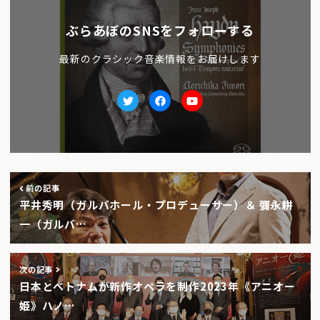
ぶらあぼのSNSをフォローする
最新のクラシック音楽情報をお届けします
Twitter
facebook
Youtube
前の記事
平井秀明（ガルバホール・プロデューサー）＆ 彌永耕
一（ガルバ…
次の記事
日本とベトナムが新作オペラを制作2023年《アニオー
姫》ハノ…