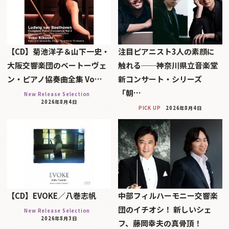
【CD】菊池洋子＆山下一史・
注目ピアニスト3人の素顔に
大阪交響楽団のベートーヴェ
触れる──神奈川県立音楽堂
ン・ピアノ協奏曲全集 Vo…
新コンサート・シリーズ
「朝…
New Release Selection
2026年8月4日
PICK UP
2026年8月4日
【CD】EVOKE／八巻志帆
中部フィルハーモニー交響楽
団のイチオシ！ 新しいシェ
New Release Selection
2026年8月3日
フ、藤岡幸夫の真骨頂！