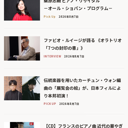
桑原志織 ピアノ・リサイタル
－オール・ショパン・プログラム－
Pick Up
2026年8月7日
ファビオ・ルイージが語る 《オラトリオ
「7つの封印の書」》
INTERVIEW
2026年8月7日
伝統楽器を用いたカーチュン・ウォン編
曲の「展覧会の絵」が、日本フィルによ
り本邦初演！
PICK UP
2026年8月7日
【CD】フランスのピアノ曲 近代の華やぎ