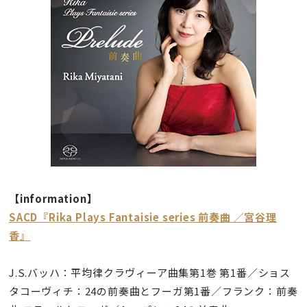
【information】
SACD『Rika Plays Fantaisie series 前奏曲 ／宮谷理
香』
J.S.バッハ：平均律クラヴィーア曲集第1巻 第1番／ショス
タコーヴィチ：24の前奏曲とフーガ第1番／フランク：前奏