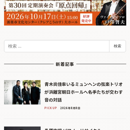
検
検索
索
新着記事
青木尚佳率いるミュンヘンの弦楽トリオ
が浜離宮朝日ホールへ――名手たちが交わす
音の対話
PICK UP
2026年8月8日