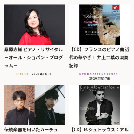
桑原志織 ピアノ・リサイタル
【CD】フランスのピアノ曲 近
－オール・ショパン・プログ
代の華やぎⅠ 井上二葉の演奏
ラム－
記録
Pick Up
2026年8月7日
New Release Selection
2026年8月7日
伝統楽器を用いたカーチュ
【CD】R.シュトラウス：アル