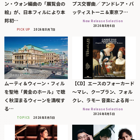
ン・ウォン編曲の「展覧会の
プス交響曲／ アンドレア・バ
絵」が、日本フィルにより本
ッティストーニ＆東京フ…
邦初…
New Release Selection
2026年8月6日
PICK UP
2026年8月7日
ムーティ＆ウィーン・フィル
【CD】エースのフォーカード
を聖地「黄金のホール」で聴
～マレ、クープラン、フォル
く秋深まるウィーンを満喫す
クレ、ラモー 音楽による肖…
る…
New Release Selection
2026年8月5日
TOPICS
2026年8月5日