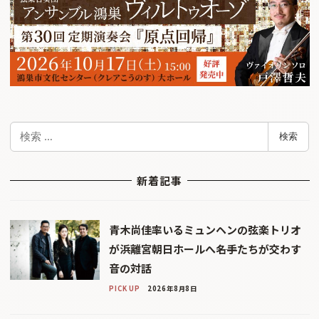
検
検索
索
新着記事
青木尚佳率いるミュンヘンの弦楽トリオ
が浜離宮朝日ホールへ――名手たちが交わす
音の対話
PICK UP
2026年8月8日