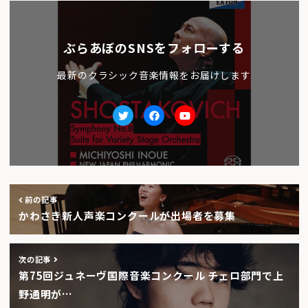
ぶらあぼのSNSをフォローする
最新のクラシック音楽情報をお届けします
Twitter
facebook
Youtube
前の記事
かわさき新人声楽コンクールが出場者を募集
次の記事
第75回ジュネーヴ国際音楽コンクール チェロ部門で上
野通明が…