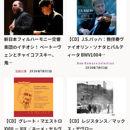
新日本フィルハーモニー交響
【CD】J.S.バッハ：無伴奏ヴ
楽団のイチオシ！ ベートーヴ
ァイオリン・ソナタとパルテ
ェンとチャイコフスキー、
ィータ BWV1004…
鬼…
New Release Selection
2026年7月31日
注目公演
2026年7月31日
【CD】グレート・マエストロ
【CD】レジスタンス／マック
XVIII － XIX ／ネーメ・ヤルヴ
ス・デヴロー