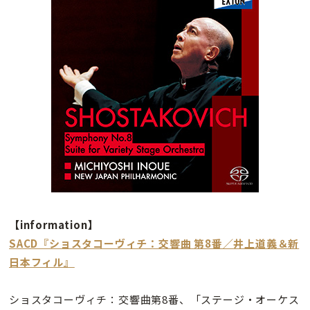
【information】
SACD『ショスタコーヴィチ：交響曲 第8番／井上道義＆新
日本フィル』
ショスタコーヴィチ：交響曲第8番、「ステージ・オーケス