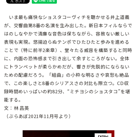
いま最も痛快なショスタコーヴィチを聴かせる井上道義
が、交響曲第8番の名演を生み出した。新日本フィルならで
はのしなやかで清廉な音色は保ちながら、容赦ない厳しい
表現も実現。悠揚迫らぬテンポでひたひたと歩みを進める
ことで（特に前半2楽章）、堂々たる威容を構築すると同時
に、内面の恐怖感まで引き出して余すところがない。全体
にトランペットが柔らかめだが、響きが先鋭的にならない
ための配慮だろう。「組曲」の小粋な明るさや哀愁も絶品
で、この楽しさと8番のシリアスさの対比も際立つ。CD収
録時間めいっぱいの約82分、“ミチヨシのショスタコ”を堪
能する。
文：林 昌英
（ぶらあぼ2021年11月号より）