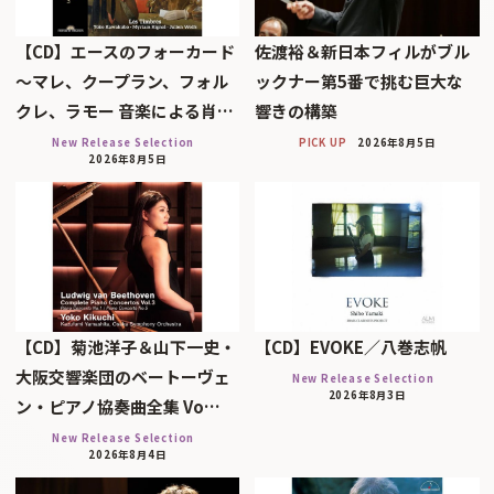
【CD】エースのフォーカード
佐渡裕＆新日本フィルがブル
～マレ、クープラン、フォル
ックナー第5番で挑む巨大な
クレ、ラモー 音楽による肖…
響きの構築
New Release Selection
PICK UP
2026年8月5日
2026年8月5日
【CD】菊池洋子＆山下一史・
【CD】EVOKE／八巻志帆
大阪交響楽団のベートーヴェ
New Release Selection
2026年8月3日
ン・ピアノ協奏曲全集 Vo…
New Release Selection
2026年8月4日