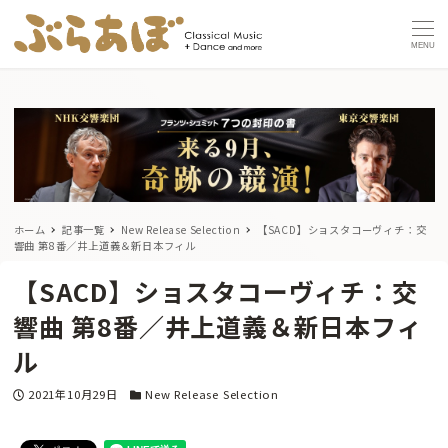
MENU
ホーム
記事一覧
New Release Selection
【SACD】ショスタコーヴィチ：交
響曲 第8番／井上道義＆新日本フィル
【SACD】ショスタコーヴィチ：交
響曲 第8番／井上道義＆新日本フィ
ル
投稿日
カテゴリー
2021年10月29日
New Release Selection