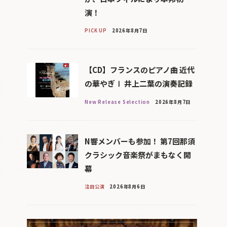
演！
PICK UP
2026年8月7日
【CD】フランスのピアノ曲 近代
の華やぎⅠ 井上二葉の演奏記録
New Release Selection
2026年8月7日
N響メンバーも参加！ 第7回那須
クラシック音楽祭がまもなく開
幕
注目公演
2026年8月6日