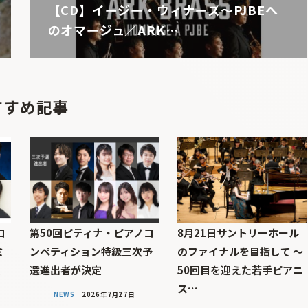
【CD】イージー・ウィナーズ～PJBEへ
のオマージュ／ARK…
すすめ記事
コ
第50回ピティナ・ピアノコ
8月21日サントリーホール
ミ
ンペティション特級三次予
のファイナルを目指して 〜
定
選進出者が決定
50回目を迎えた若手ピアニ
ス…
NEWS
2026年7月27日