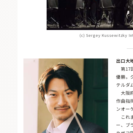
(c) Sergey Kussewitzky In
出口大地 
第17
優勝。
テルダ
大阪府
作曲指
ンオー
これま
ー、ブ
カザフ