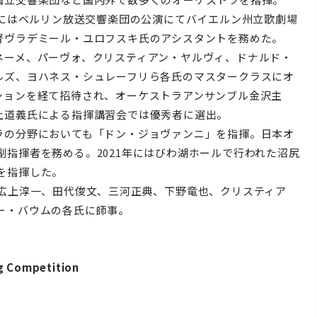
1年にはベルリン放送交響楽団の公演にてバイエルン州立歌劇場
督ヴラデミール・ユロフスキ氏のアシスタントを務めた。
ーメ、パーヴォ、クリスティアン・ヤルヴィ、ドナルド・
ルズ、ヨハネス・シュレーフリら各氏のマスタークラスにオ
ションを経て招待され、オーケストラアンサンブル金沢主
上道義氏による指揮講習会では優秀者に選出。
の分野においても「ドン・ジョヴァンニ」を指揮。日本オ
指揮者を務める。2021年にはびわ湖ホールで行われた沼尻
を指揮した。
広上淳一、田代俊文、三河正典、下野竜也、クリスティア
ー・バウムの各氏に師事。
g Competition