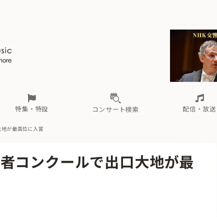
ール
（毎月更新）
東
電子版（無料・月刊）
トピックス
関西
フェスタサマーミューザKAWASAKI 2026
北海道・東北
注目公演
配布場所
インタビュー
中部
定期購読
中国・四国
CD新譜
N響＆東響 《7つ
九州・沖縄
書籍近刊
ロが推す！間違いないオーケストラコンサート
過去の特集
の先と
ブ配信スケジュール
さ
オーケストラの楽屋から
た
な
有料ライブ配信スケジュール
は
ま
や
海の向こうの音楽家
ら
わ
Aからの
載
特集・特設
配信・放送
コンサート検索
大地が最高位に入賞
ール
（毎月更新）
東
電子版（無料・月刊）
トピックス
関西
フェスタサマーミューザKAWASAKI 2026
北海道・東北
注目公演
配布場所
インタビュー
中部
定期購読
中国・四国
CD新譜
N響＆東響 《7つ
九州・沖縄
書籍近刊
揮者コンクールで出口大地が最
ロが推す！間違いないオーケストラコンサート
過去の特集
の先と
ブ配信スケジュール
さ
オーケストラの楽屋から
た
な
有料ライブ配信スケジュール
は
ま
や
海の向こうの音楽家
ら
わ
Aからの
載