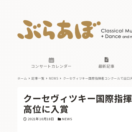
ニュース
ヤマハホ
番組一覧
東京・関
ぶらあぼ
現場のプ
古楽とそ
無料ライ
あ
か
過去の連
コンサートカレンダー
最新記事
ホーム
記事一覧
NEWS
クーセヴィツキー国際指揮者コンクールで出口
ニュース
ヤマハホ
番組一覧
東京・関
ぶらあぼ
クーセヴィツキー国際指
現場のプ
古楽とそ
無料ライ
あ
か
高位に入賞
過去の連
投稿日
カテゴリー
2021年10月18日
NEWS