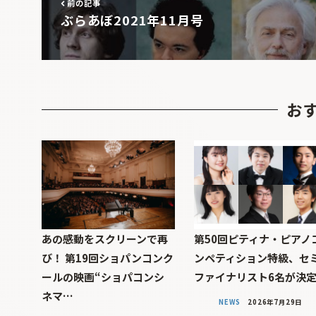
前の記事
ぶらあぼ2021年11月号
お
あの感動をスクリーンで再
第50回ピティナ・ピアノ
び！ 第19回ショパンコンク
ンペティション特級、セ
ールの映画“ショパコンシ
ファイナリスト6名が決
ネマ…
NEWS
2026年7月29日