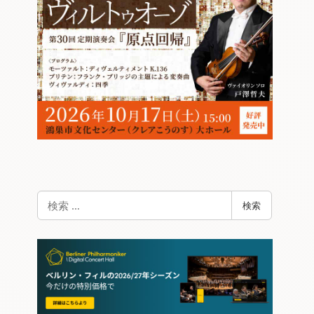
検
検索
索