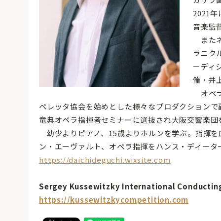
202
音楽監
またネ
ラニク
ーディ
催・井
オペラ
ペレッタ協会を始めとした様々なプロダクションで副
竜典オペラ指揮者セミナーに選抜され大阪交響楽団
幼少よりピアノ、15歳よりホルンを学ぶ。指揮を
ン・エーヴァルト、オペラ指揮をハンス・ディータ
https://daichideguchi.wixsite.com
Sergey Kussewitzky International Conductin
https://kussewitzkycompetition.com