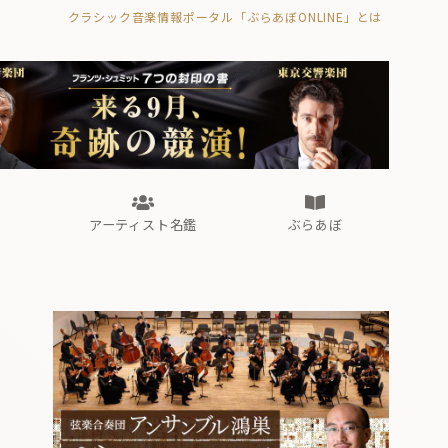
クラシック音楽情報ポータル「ぶらあぼONLINE」とは
の封印の書》
海外公演
FROM編集部
眺望
ぶらあぼブラス！
フォルテピアノ・オデッセイ
アーティスト名鑑
ぶらあぼ
の封印の書》
海外公演
FROM編集部
眺望
ぶらあぼブラス！
フォルテピアノ・オデッセイ