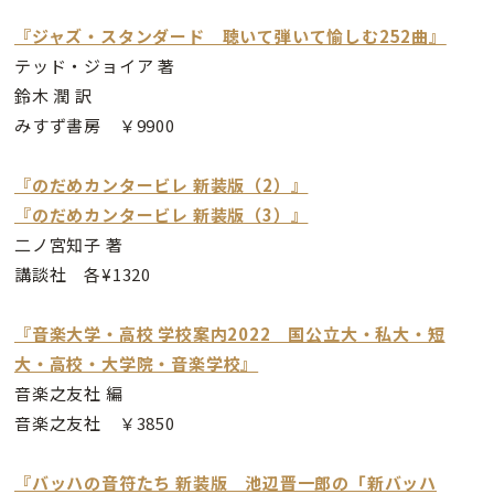
『ジャズ・スタンダード 聴いて弾いて愉しむ252曲』
テッド・ジョイア 著
鈴木 潤 訳
みすず書房 ￥9900
『のだめカンタービレ 新装版（2）』
『のだめカンタービレ 新装版（3）』
二ノ宮知子 著
講談社 各¥1320
『音楽大学・高校 学校案内2022 国公立大・私大・短
大・高校・大学院・音楽学校』
音楽之友社 編
音楽之友社 ￥3850
『バッハの音符たち 新装版 池辺晋一郎の「新バッハ