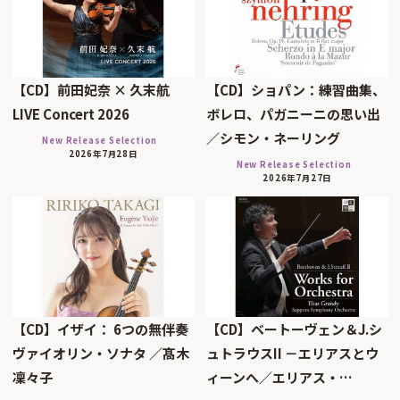
【CD】前田妃奈 × 久末航
【CD】ショパン：練習曲集、
LIVE Concert 2026
ボレロ、パガニーニの思い出
／シモン・ネーリング
New Release Selection
2026年7月28日
New Release Selection
2026年7月27日
【CD】イザイ： 6つの無伴奏
【CD】ベートーヴェン＆J.シ
ヴァイオリン・ソナタ ／髙木
ュトラウスII －エリアスとウ
凜々子
ィーンへ／エリアス・…