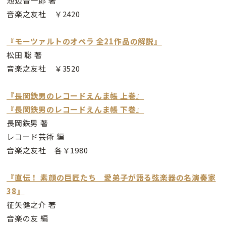
池辺晋一郎 著
音楽之友社 ￥2420
『モーツァルトのオペラ 全21作品の解説』
松田 聡 著
音楽之友社 ￥3520
『長岡鉄男のレコードえんま帳 上巻』
『長岡鉄男のレコードえんま帳 下巻』
長岡鉄男 著
レコード芸術 編
音楽之友社 各￥1980
『直伝！ 素顔の巨匠たち 愛弟子が語る弦楽器の名演奏家
38』
征矢健之介 著
音楽の友 編