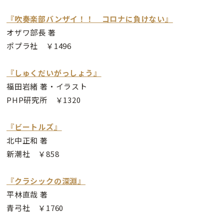
『吹奏楽部バンザイ！！ コロナに負けない』
オザワ部長 著
ポプラ社 ￥1496
『しゅくだいがっしょう』
福田岩緒 著・イラスト
PHP研究所 ￥1320
『ビートルズ』
北中正和 著
新潮社 ￥858
『クラシックの深淵』
平林直哉 著
青弓社 ￥1760