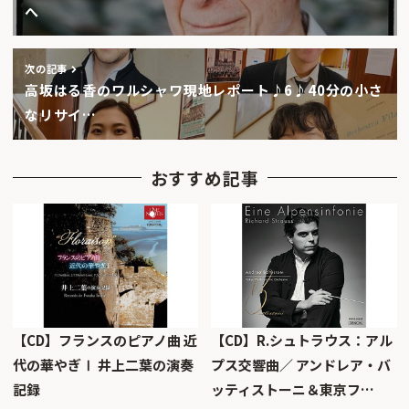
へ
次の記事
高坂はる香のワルシャワ現地レポート♪6♪40分の小さ
なリサイ…
おすすめ記事
【CD】フランスのピアノ曲 近
【CD】R.シュトラウス：アル
代の華やぎⅠ 井上二葉の演奏
プス交響曲／ アンドレア・バ
記録
ッティストーニ＆東京フ…