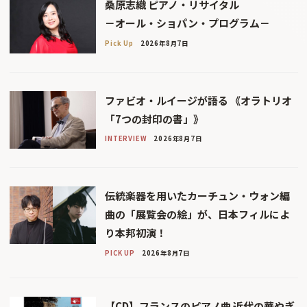
桑原志織 ピアノ・リサイタル
－オール・ショパン・プログラム－
Pick Up
2026年8月7日
ファビオ・ルイージが語る 《オラトリオ
「7つの封印の書」》
INTERVIEW
2026年8月7日
伝統楽器を用いたカーチュン・ウォン編
曲の「展覧会の絵」が、日本フィルによ
り本邦初演！
PICK UP
2026年8月7日
【CD】フランスのピアノ曲 近代の華やぎ