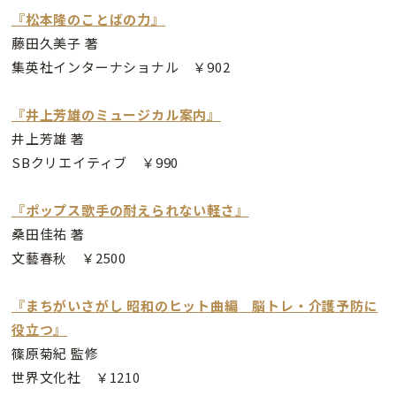
『松本隆のことばの力』
藤田久美子 著
集英社インターナショナル ￥902
『井上芳雄のミュージカル案内』
井上芳雄 著
SBクリエイティブ ￥990
『ポップス歌手の耐えられない軽さ』
桑田佳祐 著
文藝春秋 ￥2500
『まちがいさがし 昭和のヒット曲編 脳トレ・介護予防に
役立つ』
篠原菊紀 監修
世界文化社 ￥1210