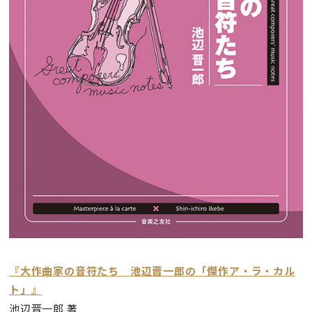
『大作曲家の音符たち 池辺晋一郎の「傑作ア・ラ・カル
ト」』
池辺晋一郎 著