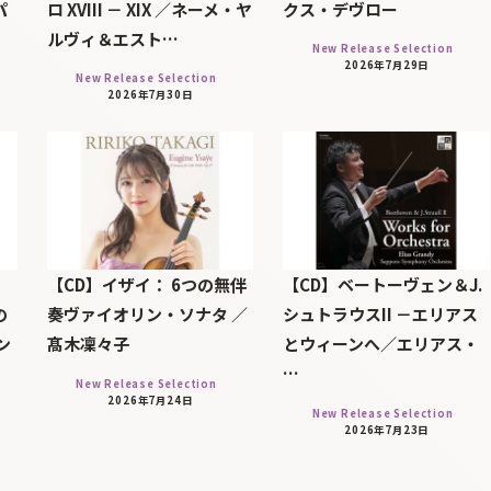
パ
ロ XVIII － XIX ／ネーメ・ヤ
クス・デヴロー
ルヴィ＆エスト…
New Release Selection
2026年7月29日
New Release Selection
2026年7月30日
【CD】イザイ： 6つの無伴
【CD】ベートーヴェン＆J.
の
奏ヴァイオリン・ソナタ ／
シュトラウスII －エリアス
ン
髙木凜々子
とウィーンへ／エリアス・
…
New Release Selection
2026年7月24日
New Release Selection
2026年7月23日