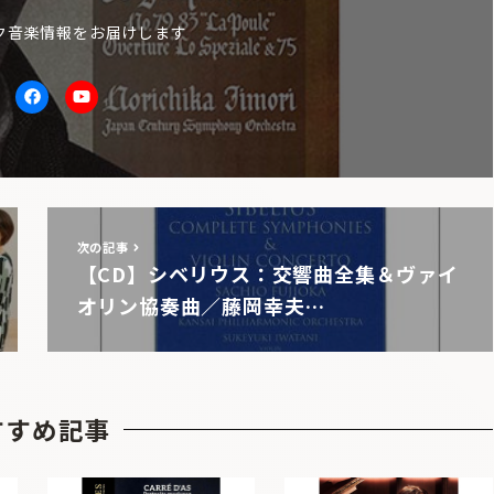
ク音楽情報をお届けします
itter
facebook
Youtube
次の記事
【CD】シベリウス：交響曲全集＆ヴァイ
オリン協奏曲／藤岡幸夫…
すすめ記事