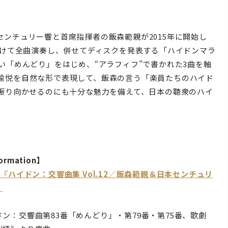
ンチュリー響と首席指揮者の飯森範親が2015年に開始し
かけて全曲演奏し、併せてディスクを発表する「ハイドンマラ
い「めんどり」をはじめ、“アラフィフ”で書かれた3曲を軸
愉悦を自然な形で表現して、飯森の言う「楽員たちのハイド
を振り向かせるのにも十分な魅力を備えて、日本の聴衆のハイ
ormation】
D『ハイドン：交響曲集 Vol.12／飯森範親＆日本センチュリ
』
ドン：交響曲第83番「めんどり」・第79番・第75番、歌劇