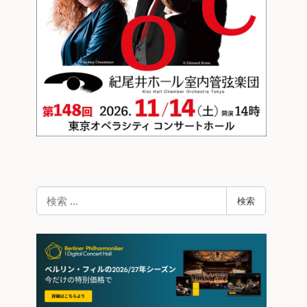
検
検索
索