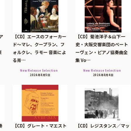
ア
【CD】エースのフォーカー
【CD】菊池洋子＆山下一
ド～マレ、クープラン、フ
史・大阪交響楽団のベート
東
ォルクレ、ラモー 音楽によ
ーヴェン・ピアノ協奏曲全
る肖…
集 Vo…
New Release Selection
New Release Selection
2026年8月5日
2026年8月4日
奏
【CD】グレート・マエスト
【CD】レジスタンス／マッ