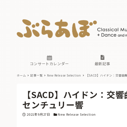
ニュース
ヤマハホ
番組一覧
東京・関
ぶらあぼ
現場のプ
古楽とそ
無料ライ
あ
か
過去の連
コンサートカレンダー
最新記事
ホーム
記事一覧
New Release Selection
【SACD】ハイドン：交響曲集
ニュース
ヤマハホ
番組一覧
東京・関
ぶらあぼ
【SACD】ハイドン：交響曲
現場のプ
古楽とそ
無料ライ
あ
か
センチュリー響
過去の連
投稿日
カテゴリー
2021年9月27日
New Release Selection