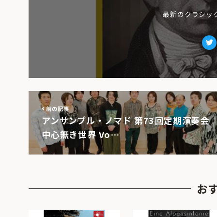
最新のクラシッ
Tw
前の記事
アンサンブル・ノマド 第73回定期演奏会
中心無き世界 Vo…
お