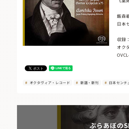
《薬
飯森
日本
収録
オク
OVCL
オクタヴィア・レコード
新譜・新刊
日本センチ
ぶらあぼのS