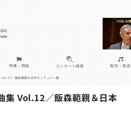
ール
（毎月更新）
東
電子版（無料・月刊）
トピックス
関西
フェスタサマーミューザKAWASAKI 2026
北海道・東北
注目公演
配布場所
インタビュー
中部
定期購読
中国・四国
CD新譜
N響＆東響 《7つ
九州・沖縄
書籍近刊
ロが推す！間違いないオーケストラコンサート
過去の特集
の先と
ブ配信スケジュール
さ
オーケストラの楽屋から
た
な
有料ライブ配信スケジュール
は
ま
や
海の向こうの音楽家
ら
わ
Aからの
載
特集・特設
配信・放送
コンサート検索
 Vol.12／飯森範親＆日本センチュリー響
ール
（毎月更新）
東
電子版（無料・月刊）
トピックス
関西
フェスタサマーミューザKAWASAKI 2026
北海道・東北
注目公演
配布場所
インタビュー
中部
定期購読
中国・四国
CD新譜
N響＆東響 《7つ
九州・沖縄
書籍近刊
集 Vol.12／飯森範親＆日本
ロが推す！間違いないオーケストラコンサート
過去の特集
の先と
ブ配信スケジュール
さ
オーケストラの楽屋から
た
な
有料ライブ配信スケジュール
は
ま
や
海の向こうの音楽家
ら
わ
Aからの
載