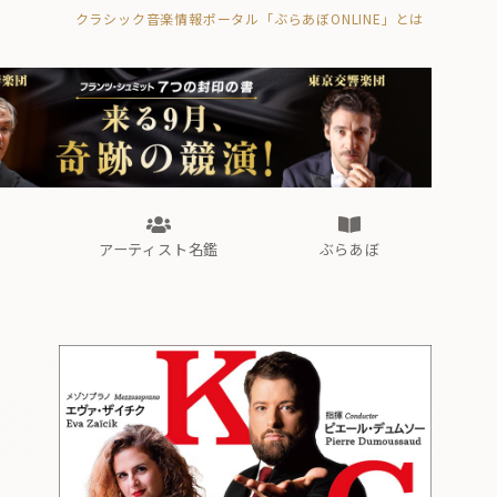
クラシック音楽情報ポータル「ぶらあぼONLINE」とは
の封印の書》
海外公演
FROM編集部
眺望
ぶらあぼブラス！
フォルテピアノ・オデッセイ
アーティスト名鑑
ぶらあぼ
の封印の書》
海外公演
FROM編集部
眺望
ぶらあぼブラス！
フォルテピアノ・オデッセイ