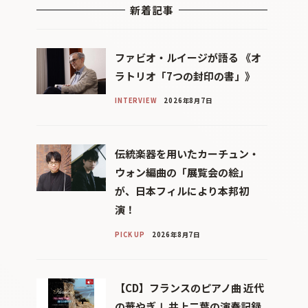
新着記事
ファビオ・ルイージが語る 《オ
ラトリオ「7つの封印の書」》
INTERVIEW
2026年8月7日
伝統楽器を用いたカーチュン・
ウォン編曲の「展覧会の絵」
が、日本フィルにより本邦初
演！
PICK UP
2026年8月7日
【CD】フランスのピアノ曲 近代
の華やぎⅠ 井上二葉の演奏記録