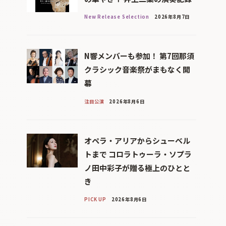
New Release Selection
2026年8月7日
N響メンバーも参加！ 第7回那須
クラシック音楽祭がまもなく開
幕
注目公演
2026年8月6日
オペラ・アリアからシューベル
トまで コロラトゥーラ・ソプラ
ノ田中彩子が贈る極上のひとと
き
PICK UP
2026年8月6日