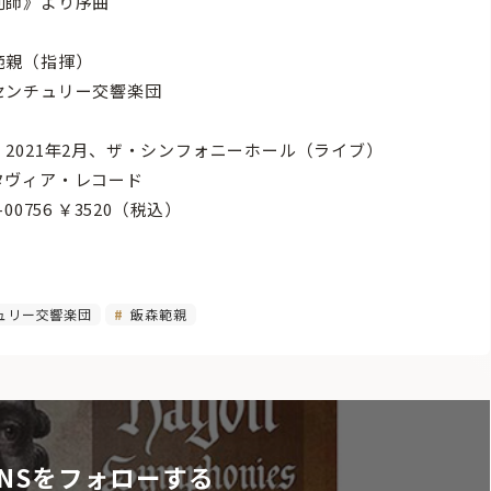
剤師》より序曲
範親（指揮）
センチュリー交響楽団
：2021年2月、ザ・シンフォニーホール（ライブ）
タヴィア・レコード
-00756 ￥3520（税込）
ュリー交響楽団
飯森範親
NSをフォローする