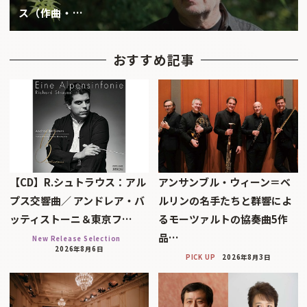
ス（作曲・…
おすすめ記事
【CD】R.シュトラウス：アル
アンサンブル・ウィーン＝ベ
プス交響曲／ アンドレア・バ
ルリンの名手たちと群響によ
ッティストーニ＆東京フ…
るモーツァルトの協奏曲5作
品…
New Release Selection
2026年8月6日
PICK UP
2026年8月3日