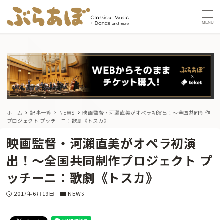
MENU
ホーム
記事一覧
NEWS
映画監督・河瀨直美がオペラ初演出！〜全国共同制作
プロジェクト プッチーニ：歌劇《トスカ》
映画監督・河瀨直美がオペラ初演
出！〜全国共同制作プロジェクト プ
ッチーニ：歌劇《トスカ》
投稿日
カテゴリー
2017年6月19日
NEWS