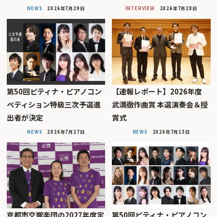
NEWS
2026年7月29日
INTERVIEW
2026年7月28日
第50回ピティナ・ピアノコン
【速報レポート】2026年度
ペティション特級三次予選進
武満徹作曲賞 本選演奏会＆授
出者が決定
賞式
NEWS
2026年7月27日
NEWS
2026年7月13日
京都市交響楽団の2027年度定
第50回ピティナ・ピアノコン