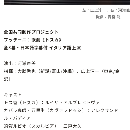
左：広上淳一、右：河瀬
撮影：青柳 聡
全国共同制作プロジェクト
プッチーニ：歌劇《トスカ》
全3幕・日本語字幕付 イタリア語上演
演出：河瀨直美
指揮：大勝秀也（新潟/富山/沖縄）、広上淳一（東京/金
沢）
キャスト
トス香（トスカ）：ルイザ・アルブレヒトヴァ
カバラ導師・万里生（カヴァラドッシ）：アレクサンド
ル・バディア
須賀ルピオ（スカルピア）：三戸大久