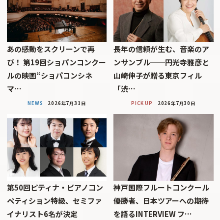
あの感動をスクリーンで再
長年の信頼が生む、音楽のア
び！ 第19回ショパンコンクー
ンサンブル──円光寺雅彦と
ルの映画“ショパコンシネ
山崎伸子が贈る東京フィル
マ…
「渋…
NEWS
2026年7月31日
PICK UP
2026年7月30日
第50回ピティナ・ピアノコン
神戸国際フルートコンクール
ペティション特級、セミファ
優勝者、日本ツアーへの期待
イナリスト6名が決定
を語るINTERVIEW フ…