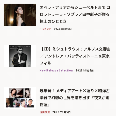
オペラ・アリアからシューベルトまで コ
ロラトゥーラ・ソプラノ田中彩子が贈る
極上のひととき
PICK UP
2026年8月6日
【CD】R.シュトラウス：アルプス交響曲
／ アンドレア・バッティストーニ＆東京
フィル
New Release Selection
2026年8月6日
岐阜発！ メディアアート×語り×和洋古
楽器で幻想の世界を描き出す『夜叉が池
物語』
注目公演
2026年8月5日