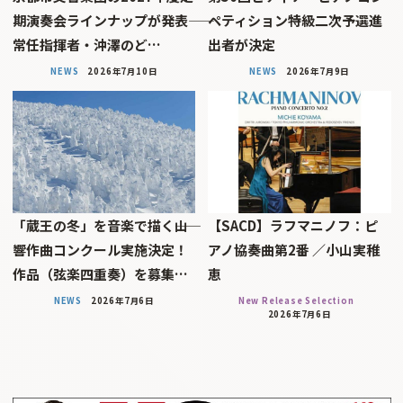
期演奏会ラインナップが発表――
ペティション特級二次予選進
常任指揮者・沖澤のど…
出者が決定
NEWS
2026年7月10日
NEWS
2026年7月9日
「蔵王の冬」を音楽で描く――山
【SACD】ラフマニノフ：ピ
響作曲コンクール実施決定！
アノ協奏曲第2番 ／小山実稚
作品（弦楽四重奏）を募集…
恵
NEWS
2026年7月6日
New Release Selection
2026年7月6日