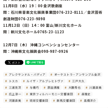
11月8日（水）19：00 金沢歌劇座
問：石川県音楽文化振興事業団076-232-8111／金沢芸術
創造財団076-223-9898
11月12日（日）14：00 富山/新川文化ホール
問：新川文化ホール0765-23-1123
12月7日（木） 沖縄コンベンションセンター
問：沖縄県文化振興会098-987-0926
アレクサンドル・バディア
オーケストラ・アンサンブル金沢
トスカ
ルイザ・アルブレヒトヴァ
三戸大久
三浦克次
与儀巧
原田勇雅
大勝秀也
川瀨直美
広上淳一
東京フィルハーモニー交響楽団
森雅史
河瀨直美
琉球交響楽団
群馬交響楽団
高橋洋介