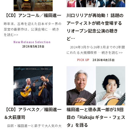
【CD】アンコール／福田進一
川口リリアが再始動！ 話題の
アーティストが続々登場する
昨年末、古希を迎えた日本ギター界の
至宝の最新作は、公演会場に …続き
リオープン記念公演の聴き
を読む>>
ど…
New Release Selection
2026年5月28日
2024年3月から26年3月までの2年間
にわたる大規模改修 …続きを読む>>
PICK UP
2026年4月15日
【CD】アラベスク／福田進一
福田進一と徳永真一郎が19回
＆大萩康司
目の「Hakuju ギター・フェス
タ」を語る
巨匠・福田進一と弟子で大人気の大