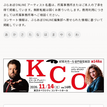
ぶらあぼONLINE アーティスト名鑑は、所属事務所またはご本人の了承を
得て掲載しています。無断転載は固くお断りいたします。商用利用につき
ましては所属事務所等へご相談ください。
コンサート情報は、ぶらあぼONLINE編集部へ寄せられた情報に基づいて
掲載しています。
あ
か
さ
た
な
は
ま
や
ら
わ
検