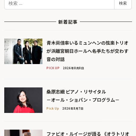
検索
索
新着記事
青木尚佳率いるミュンヘンの弦楽トリオ
が浜離宮朝日ホールへ――名手たちが交わす
音の対話
PICK UP
2026年8月8日
桑原志織 ピアノ・リサイタル
－オール・ショパン・プログラム－
Pick Up
2026年8月7日
ファビオ・ルイージが語る 《オラトリオ