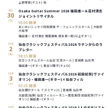
上野芽実(ゲスト) 他
8月
Osaka Guitar Summer 2026 福田進一＆荘村清志
30
ジョイントリサイタル
(日)
06:00 開演
あいおいニッセイ同和損保 ザ・フェニックスホール | 大阪府
大阪市
福田進一 荘村清志 猪居亜美 徳永真一郎(以上ギター)
10月
仙台クラシックフェスティバル2026 ラテンからのラ
2
ブレター
(金)
08:15 開演
日立システムズホール仙台 交流ホール | 宮城県 仙台市
福田進一(ギター) 長谷川陽子(チェロ)
10月
仙台クラシックフェスティバル2026 前田妃奈(ヴァイ
3
オリン)・福田進一(ギター)×仙台フィル
(土)
05:15 開演
仙台銀行ホール イズミティ21 | 宮城県 仙台市
太田弦(指揮) 仙台フィルハーモニー管弦楽団 前田妃奈(ヴァイ
オリン) 福田進一(ギター)
10月
仙台クラシックフェスティバル2026 3人のギタリスト