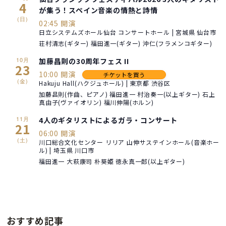
4
が集う！スペイン音楽の情熱と詩情
(日)
02:45 開演
日立システムズホール仙台 コンサートホール | 宮城県 仙台市
荘村清志(ギター) 福田進一(ギター) 沖仁(フラメンコギター)
10月
加藤昌則の30周年フェス II
23
10:00 開演
チケットを買う
(金)
Hakuju Hall(ハクジュホール) | 東京都 渋谷区
加藤昌則(作曲、ピアノ) 福田進一 村治奏一(以上ギター) 石上
真由子(ヴァイオリン) 福川伸陽(ホルン)
11月
4人のギタリストによるガラ・コンサート
21
06:00 開演
(土)
川口総合文化センター リリア 山伸サステインホール(音楽ホー
ル) | 埼玉県 川口市
福田進一 大萩康司 朴葵姫 徳永真一郎(以上ギター)
おすすめ記事