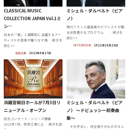
CLASSICAL MUSIC
ミシェル・ダルベルト（ピア
COLLECTION JAPAN Vol.1ミ
ノ）
シ…
現代フランス最高峰のピアニストが贈
る彩色豊かなプログラム …続きを
日本の「美」と国際的に活躍するアー
読む>>
ティストの音楽が織りなす極 …続きを
INTERVIEW
2022年10月23日
読む>>
注目公演
2023年9月27日
浜離宮朝日ホールが7月3日リ
ミシェル・ダルベルト（ピア
ニューアル・オープン
ノ） 〜ドビュッシー前奏曲
集〜
記念コンサート・シリーズ開催
2021年7月、改修工事によ …続きを読
その佇まい、存在感そのものがエレ