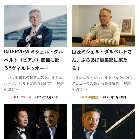
INTERVIEW ミシェル・ダル
巨匠ミシェル・ダルベルトさ
ベルト（ピアノ）――節目に問
ん、ぶらあぼ編集部に来た
う“ヴィルトゥオー…
る！
パリ生まれのピアニスト、ミシェ
ミシェル・ダルベルトさんが、イン
ル・ダルベルトが来る6月で7 …続き
タビューのためぶらあぼ編集 …続き
を読む>>
を読む>>
INTERVIEW
2025年3月29日
FROM編集部
2025年1月28日