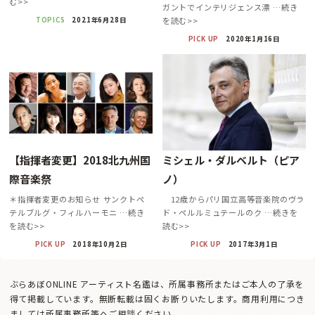
む>>
ガントでインテリジェンス漂 …続き
TOPICS
2021年6月28日
を読む>>
PICK UP
2020年1月16日
【指揮者変更】2018北九州国
ミシェル・ダルベルト（ピア
際音楽祭
ノ）
＊指揮者変更のお知らせ サンクトペ
12歳からパリ国立高等音楽院のヴラ
テルブルグ・フィルハーモニ …続き
ド・ペルルミュテールのク …続きを
を読む>>
読む>>
PICK UP
2018年10月2日
PICK UP
2017年3月1日
ぶらあぼONLINE アーティスト名鑑は、所属事務所またはご本人の了承を
得て掲載しています。無断転載は固くお断りいたします。商用利用につき
ましては所属事務所等へご相談ください。