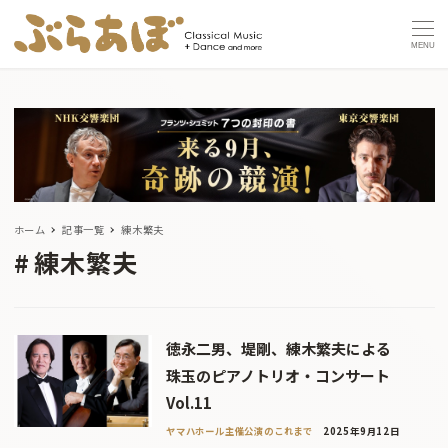
MENU
ホーム
記事一覧
練木繁夫
練木繁夫
徳永二男、堤剛、練木繁夫による
珠玉のピアノトリオ・コンサート
Vol.11
ヤマハホール主催公演のこれまで
2025年9月12日