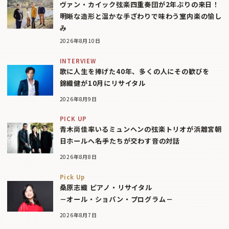
ヴァン・カイック弦楽四重奏団が2年ぶりの来日！
明晰な造形と温かな手ざわりで味わう室内楽の愉し
み
2026年8月10日
INTERVIEW
歌に人生を捧げた40年、多くの人にその歓びを
錦織健が10月にリサイタル
2026年8月9日
PICK UP
青木尚佳率いるミュンヘンの弦楽トリオが浜離宮朝
日ホールへ――名手たちが交わす音の対話
2026年8月8日
Pick Up
桑原志織 ピアノ・リサイタル
－オール・ショパン・プログラム－
2026年8月7日