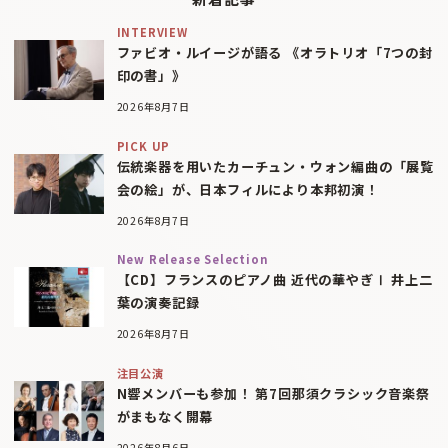
INTERVIEW
ファビオ・ルイージが語る 《オラトリオ「7つの封
印の書」》
2026年8月7日
PICK UP
伝統楽器を用いたカーチュン・ウォン編曲の「展覧
会の絵」が、日本フィルにより本邦初演！
2026年8月7日
New Release Selection
【CD】フランスのピアノ曲 近代の華やぎⅠ 井上二
葉の演奏記録
2026年8月7日
注目公演
N響メンバーも参加！ 第7回那須クラシック音楽祭
がまもなく開幕
2026年8月6日