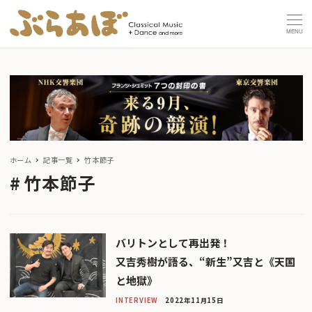
MENU
ホーム
記事一覧
竹本節子
竹本節子
バリトンとして再出発！
又吉秀樹が語る、“新生”又吉と《天国
と地獄》
INTERVIEW
2022年11月15日