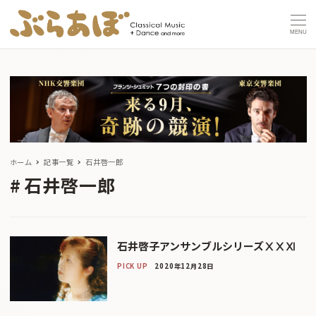
MENU
ホーム
記事一覧
石井啓一郎
石井啓一郎
石井啓子アンサンブルシリーズⅩⅩⅪ
PICK UP
2020年12月28日