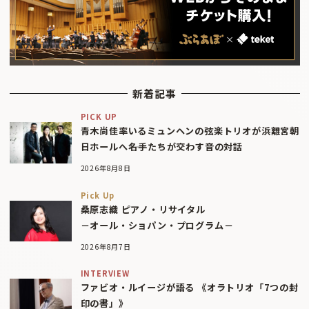
新着記事
PICK UP
青木尚佳率いるミュンヘンの弦楽トリオが浜離宮朝
日ホールへ――名手たちが交わす音の対話
2026年8月8日
Pick Up
桑原志織 ピアノ・リサイタル
－オール・ショパン・プログラム－
2026年8月7日
INTERVIEW
ファビオ・ルイージが語る 《オラトリオ「7つの封
印の書」》