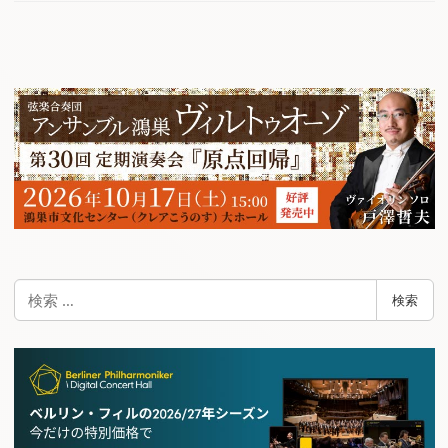
検
検索
索