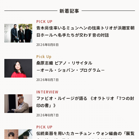
新着記事
PICK UP
青木尚佳率いるミュンヘンの弦楽トリオが浜離宮朝
日ホールへ――名手たちが交わす音の対話
2026年8月8日
Pick Up
桑原志織 ピアノ・リサイタル
－オール・ショパン・プログラム－
2026年8月7日
INTERVIEW
ファビオ・ルイージが語る 《オラトリオ「7つの封
印の書」》
2026年8月7日
PICK UP
伝統楽器を用いたカーチュン・ウォン編曲の「展覧