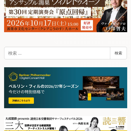
検
検索
索