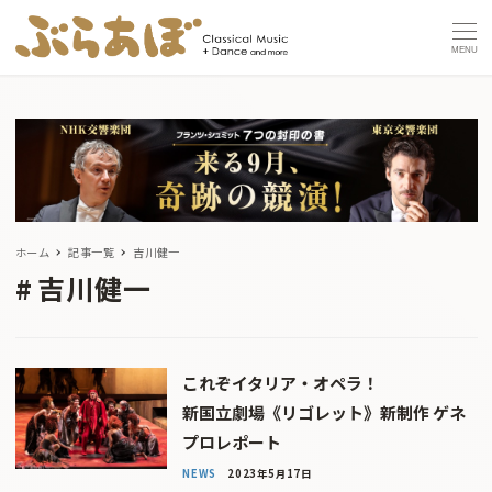
MENU
ホーム
記事一覧
吉川健一
吉川健一
これぞイタリア・オペラ！
新国立劇場《リゴレット》新制作 ゲネ
プロレポート
NEWS
2023年5月17日