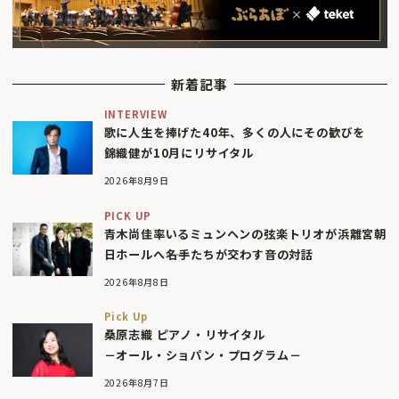
新着記事
INTERVIEW
歌に人生を捧げた40年、多くの人にその歓びを
錦織健が10月にリサイタル
2026年8月9日
PICK UP
青木尚佳率いるミュンヘンの弦楽トリオが浜離宮朝
日ホールへ――名手たちが交わす音の対話
2026年8月8日
Pick Up
桑原志織 ピアノ・リサイタル
－オール・ショパン・プログラム－
2026年8月7日