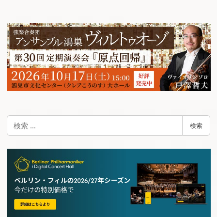
ビ
ゲ
ー
シ
ョ
ン
検
検索
索