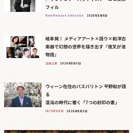
フィル
New Release Selection
2026年8月6日
岐阜発！ メディアアート×語り×和洋古
楽器で幻想の世界を描き出す『夜叉が池
物語』
注目公演
2026年8月5日
ウィーン在住のバスバリトン 平野和が語
る
混沌の時代に響く「7つの封印の書」
INTERVIEW
2026年8月5日