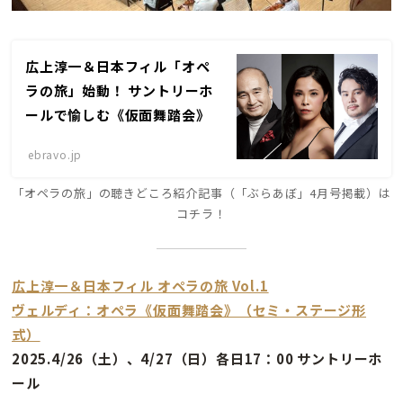
広上淳一＆日本フィル「オペ
ラの旅」始動！ サントリーホ
ールで愉しむ《仮面舞踏会》
ebravo.jp
「オペラの旅」の聴きどころ紹介記事（「ぶらあぼ」4月号掲載）は
コチラ！
広上淳一＆日本フィル オペラの旅 Vol.1
ヴェルディ：オペラ《仮面舞踏会》（セミ・ステージ形
式）
2025.4/26（土）、4/27（日）各日17：00 サントリーホ
ール