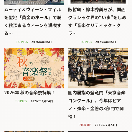
ムーティ＆ウィーン・フィル
阪哲朗・鈴木秀美らが、関西
を聖地「黄金のホール」で聴
クラシック界の“いま”をしめ
く秋深まるウィーンを満喫す
す「音楽クリティック・ク
る…
ラ…
TOPICS
2026年8月5日
TOPICS
2026年8月5日
2026年 秋の音楽祭特集！
国内屈指の登竜門「東京音楽
コンクール」、今年はピア
TOPICS
2026年7月24日
ノ・弦楽・金管の3部門で開
催！
PICK UP
2026年7月23日