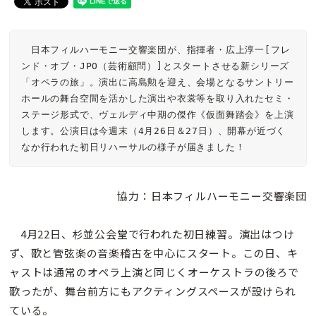
　日本フィルハーモニー交響楽団が、指揮者・広上淳一[フレ
ンド・オブ・JPO（芸術顧問）]とスタートさせる新シリーズ
「オペラの旅」。演出に高島勲を迎え、会場となるサントリー
ホールの舞台空間を活かした演出や衣裳等を取り入れたセミ・
ステージ形式で、ヴェルディ中期の傑作《仮面舞踏会》を上演
します。公演日は今週末（4月26日＆27日）、開幕が近づく
なか行われた初日リハーサルの様子が届きました！
協力：日本フィルハーモニー交響楽団
4月22日、杉並公会堂で行われた初日練習。演出はつけ
ず、歌と管弦楽の音楽稽古を中心にスタート。この日、キ
ャストは通常のオペラ上演と同じくオーケストラの後ろで
歌ったが、舞台前方にもアクティングスペースが設けられ
ている。