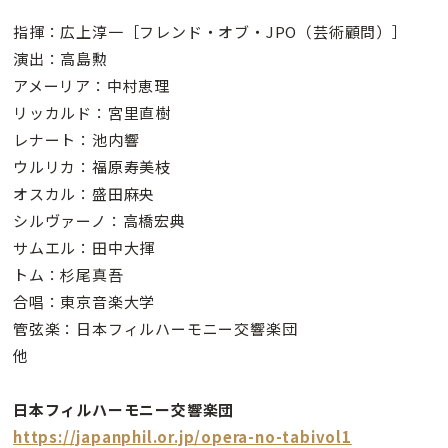
指揮：広上淳一［フレンド・オブ・JPO（芸術顧問）］
演出：高島勲
アメーリア：中村恵理
リッカルド：宮里直樹
レナート：池内響
ウルリカ：福原寿美枝
オスカル：盛田麻央
シルヴァーノ：高橋宏典
サムエル：田中大揮
トム：杉尾真吾
合唱：東京音楽大学
管弦楽：日本フィルハーモニー交響楽団
他
日本フィルハーモニー交響楽団
https://japanphil.or.jp/opera-no-tabivol1