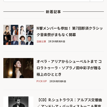
新着記事
N響メンバーも参加！ 第7回那須クラシッ
ク音楽祭がまもなく開幕
注目公演
2026年8月6日
オペラ・アリアからシューベルトまで コ
ロラトゥーラ・ソプラノ田中彩子が贈る
極上のひととき
PICK UP
2026年8月6日
【CD】R.シュトラウス：アルプス交響曲
／ アンドレア・バッティストーニ＆東京