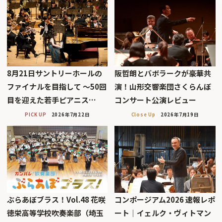
8月21日サントリーホールの
阪哲朗とバボラークが豪華共
ファイナルを目指して 〜50回
演！山形交響楽団さくらんぼ
目を迎えた若手ピアニス…
コンサート公演レビュー
PICK UP
2026年7月22日
Close Up
2026年7月19日
ぶらあぼブラス！Vol.48 花咲
コンポージアム2026 速報レポ
徳栄高等学校吹奏楽部（埼玉
ート｜イェルク・ヴィトマン