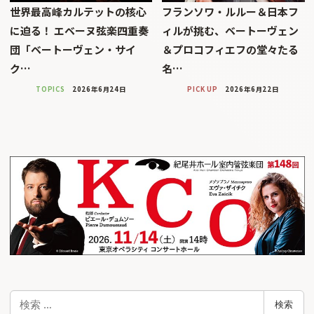
世界最高峰カルテットの核心
フランソワ・ルルー＆日本フ
に迫る！ エベーヌ弦楽四重奏
ィルが挑む、ベートーヴェン
団「ベートーヴェン・サイ
＆プロコフィエフの堂々たる
ク…
名…
TOPICS
2026年6月24日
PICK UP
2026年6月22日
検
検索
索