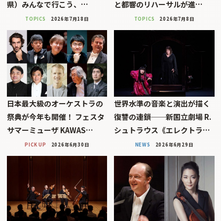
県）みんなで行こう、…
と都響のリハーサルが進…
TOPICS
2026年7月18日
TOPICS
2026年7月8日
日本最大級のオーケストラの
世界水準の音楽と演出が描く
祭典が今年も開催！ フェスタ
復讐の連鎖──新国立劇場 R.
サマーミューザ KAWAS…
シュトラウス《エレクトラ…
PICK UP
2026年6月30日
NEWS
2026年6月29日