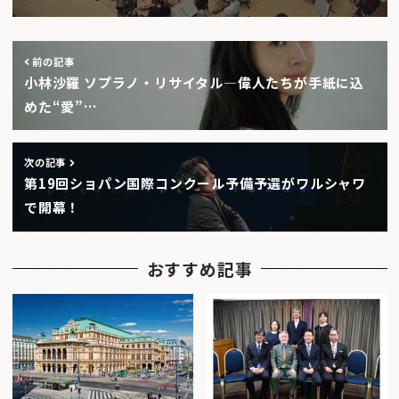
前の記事
小林沙羅 ソプラノ・リサイタル—偉人たちが手紙に込
めた“愛”…
次の記事
第19回ショパン国際コンクール予備予選がワルシャワ
で開幕！
おすすめ記事