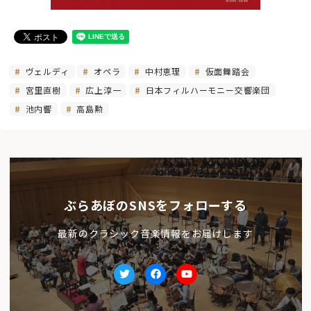
ヴェルディ
オペラ
中村恵理
仮面舞踏会
宮里直樹
広上淳一
日本フィルハーモニー交響楽団
池内響
高島勲
ぶらあぼのSNSをフォローする
最新のクラシック音楽情報をお届けします
Twitter
facebook
Youtube