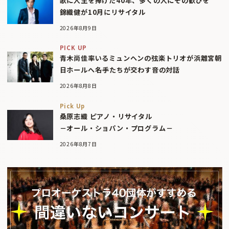
歌に人生を捧げた40年、多くの人にその歓びを
錦織健が10月にリサイタル
2026年8月9日
PICK UP
青木尚佳率いるミュンヘンの弦楽トリオが浜離宮朝
日ホールへ――名手たちが交わす音の対話
2026年8月8日
Pick Up
桑原志織 ピアノ・リサイタル
－オール・ショパン・プログラム－
2026年8月7日