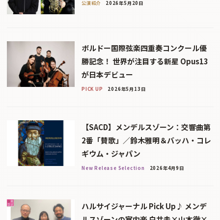
公演紹介
2026年5月20日
ボルドー国際弦楽四重奏コンクール優
勝記念！ 世界が注目する新星 Opus13
が日本デビュー
PICK UP
2026年5月13日
【SACD】メンデルスゾーン：交響曲第
2番「賛歌」／鈴木雅明＆バッハ・コレ
ギウム・ジャパン
New Release Selection
2026年4月9日
ハルサイジャーナル Pick Up♪ メンデ
ルスゾーンの室内楽 白井圭×山本徹×