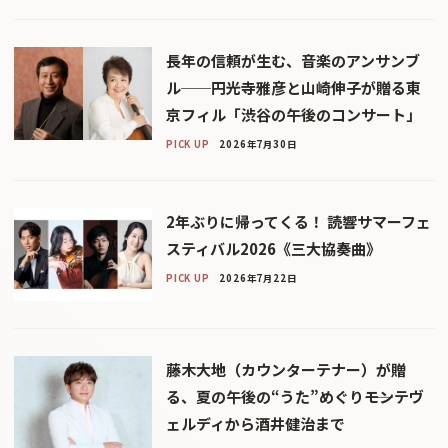
長年の信頼が生む、音楽のアンサンブ
ル──円光寺雅彦と山崎伸子が贈る東
京フィル「渋谷の午後のコンサート」
PICK UP
2026年7月30日
2年ぶりに帰ってくる！ 読響サマーフェ
スティバル2026《三大協奏曲》
PICK UP
2026年7月22日
藤木大地（カウンターテナー）が贈
る、夏の午後の“うた”めぐり――モンテヴ
ェルディから酒井健治まで