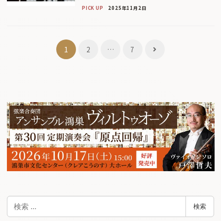
PICK UP
2025年11月2日
投
1
2
…
7
稿
ナ
ビ
ゲ
ー
シ
ョ
ン
検
検索
索