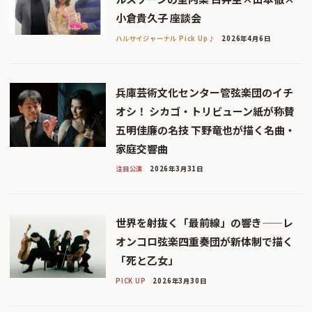
小倉貴久子 座談会
ハルサイジャーナル Pick Up♪
2026年4月6日
兵庫芸術文化センター管弦楽団のイチ
オシ！ シカゴ・トリビューン紙が称賛
五明佳廉の名技 下野竜也が描く名曲・
家庭交響曲
注目公演
2026年3月31日
世界を射抜く「最前線」の響き——レ
オンコロ弦楽四重奏団が新体制で描く
「死と乙女」
PICK UP
2026年3月30日