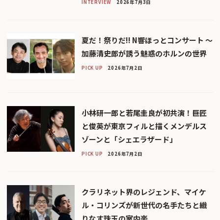
INTERVIEW
2026年7月3日
夏だ！祭りだ!! N響ほっとコンサート 〜
加藤清史郎が誘う魅惑のホルンの世界
PICK UP
2026年7月2日
小林研一郎と若尾圭良が初共演！――巨匠
と俊英が東京フィルと描くメンデルス
ゾーンと「シェエラザード」
PICK UP
2026年7月2日
クラリネット界のレジェンド、マイケ
ル・コリンズが新世代の名手たちと織
りなす珠玉の室内楽