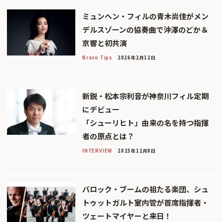
ミュンヘン・フィルの青木尚佳がメン
デルスゾーンの協奏曲で沖澤のどか＆
京響と初共演
Bravo Tips
2026年2月12日
新鋭・松本宗利音が神奈川フィル定期
にデビュー
「シューリヒト」由来の名を持つ指揮
者の原点とは？
INTERVIEW
2025年12月8日
バロック・ブームの祖たる楽団、シュ
トゥットガルト室内管が首席指揮者・
ツェートマイヤーと来日！