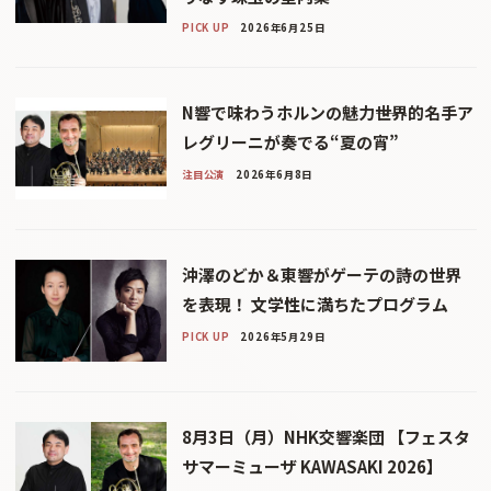
PICK UP
2026年6月25日
N響で味わうホルンの魅力――世界的名手ア
レグリーニが奏でる“夏の宵”
注目公演
2026年6月8日
沖澤のどか＆東響がゲーテの詩の世界
を表現！ 文学性に満ちたプログラム
PICK UP
2026年5月29日
8月3日（月）NHK交響楽団 【フェスタ
サマーミューザ KAWASAKI 2026】