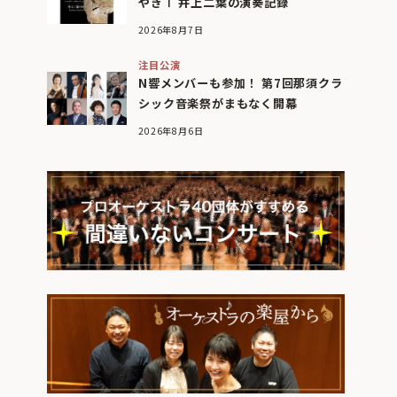
やぎⅠ 井上二葉の演奏記録
2026年8月7日
注目公演
N響メンバーも参加！ 第7回那須クラ
シック音楽祭がまもなく開幕
2026年8月6日