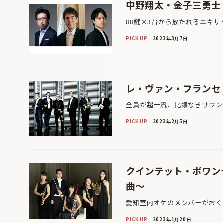
中野翔太・金子三勇士
88鍵×3台から放たれるエキサ
PICK UP
2023年3月7日
レ・ヴァン・フランセ
全員が超一流、比類なきサウン
PICK UP
2023年2月5日
クインテット・ポワン
曲～
愛知室内オケのメンバーがおく
PICK UP
2023年1月20日