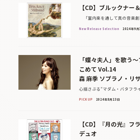
【CD】ブルックナー
「室内楽を通して真の音楽創り
New Release Selection
2024年9月
「蝶々夫人」を歌う～
こめて Vol.14
森 麻季 ソプラノ・リ
心揺さぶる“マダム・バタフライ
PICK UP
2024年8月23日
【CD】『月の光』フ
デュオ