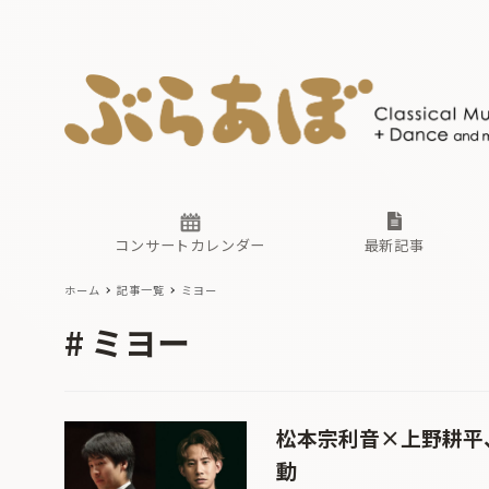
ニュース
ヤマハホ
番組一覧
東京・関
ぶらあぼ
現場のプ
古楽とそ
無料ライ
あ
か
過去の連
コンサートカレンダー
最新記事
ホーム
記事一覧
ミヨー
ニュース
ヤマハホ
番組一覧
東京・関
ぶらあぼ
ミヨー
現場のプ
古楽とそ
無料ライ
あ
か
過去の連
松本宗利音×上野耕平
動