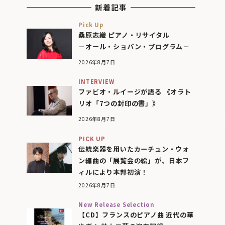
新着記事
Pick Up
桑原志織 ピアノ・リサイタル
－オール・ショパン・プログラム－
2026年8月7日
INTERVIEW
ファビオ・ルイージが語る 《オラト
リオ「7つの封印の書」》
2026年8月7日
PICK UP
伝統楽器を用いたカーチュン・ウォ
ン編曲の「展覧会の絵」が、日本フ
ィルにより本邦初演！
2026年8月7日
New Release Selection
【CD】フランスのピアノ曲 近代の華