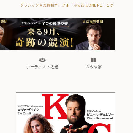
クラシック音楽情報ポータル「ぶらあぼONLINE」とは
の封印の書》
海外公演
FROM編集部
眺望
ぶらあぼブラス！
フォルテピアノ・オデッセイ
アーティスト名鑑
ぶらあぼ
の封印の書》
海外公演
FROM編集部
眺望
ぶらあぼブラス！
フォルテピアノ・オデッセイ