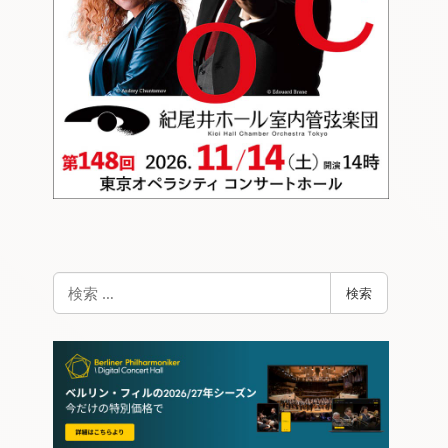
検
検索
索