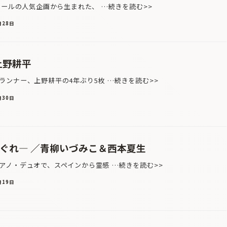
ホールの人気企画から生まれた、 …続きを読む>>
月28日
／上野耕平
ンナー、上野耕平の4年ぶり5枚 …続きを読む>>
月30日
―気まぐれ― ／青柳いづみこ＆西本夏生
ノ・デュオで、スペインから霊感 …続きを読む>>
月19日