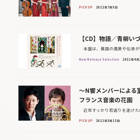
PICK UP
2022年7月5日
【CD】物語／青柳い
本盤は、異国の風景や伝承が色
New Release Selection
2021年4月
〜N響メンバーによる室
フランス音楽の花園
近年すっかり若返りを遂げたN
PICK UP
2021年3月13日