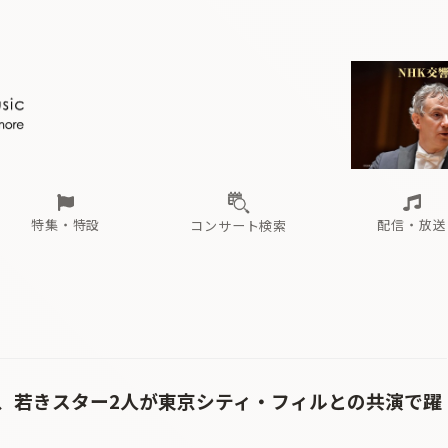
ール
（毎月更新）
東
電子版（無料・月刊）
トピックス
関西
フェスタサマーミューザKAWASAKI 2026
北海道・東北
注目公演
配布場所
インタビュー
中部
定期購読
中国・四国
CD新譜
N響＆東響 《7つ
九州・沖縄
書籍近刊
ロが推す！間違いないオーケストラコンサート
過去の特集
の先と
ブ配信スケジュール
さ
オーケストラの楽屋から
た
な
有料ライブ配信スケジュール
は
ま
や
海の向こうの音楽家
ら
わ
Aからの
載
特集・特設
配信・放送
コンサート検索
ール
（毎月更新）
東
電子版（無料・月刊）
トピックス
関西
フェスタサマーミューザKAWASAKI 2026
北海道・東北
注目公演
配布場所
インタビュー
中部
定期購読
中国・四国
CD新譜
N響＆東響 《7つ
九州・沖縄
書籍近刊
ロが推す！間違いないオーケストラコンサート
過去の特集
の先と
ブ配信スケジュール
さ
オーケストラの楽屋から
た
な
有料ライブ配信スケジュール
は
ま
や
海の向こうの音楽家
ら
わ
Aからの
載
、若きスター2人が東京シティ・フィルとの共演で躍