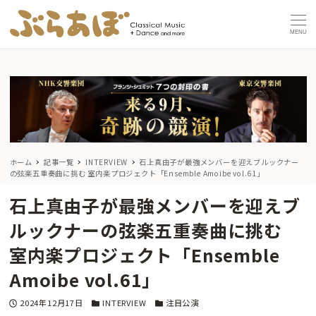
MENU
ホーム
記事一覧
INTERVIEW
石上真由子が最強メンバーを迎えブルックナー
の弦楽五重奏曲に挑む
室内楽プロジェクト「Ensemble Amoibe vol.61」
石上真由子が最強メンバーを迎えブ
ルックナーの弦楽五重奏曲に挑む
室内楽プロジェクト「Ensemble
Amoibe vol.61」
投稿日
カテゴリー
カテゴリー
2024年12月17日
INTERVIEW
注目公演