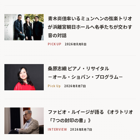
青木尚佳率いるミュンヘンの弦楽トリオ
が浜離宮朝日ホールへ――名手たちが交わす
音の対話
PICK UP
2026年8月8日
桑原志織 ピアノ・リサイタル
－オール・ショパン・プログラム－
Pick Up
2026年8月7日
ファビオ・ルイージが語る 《オラトリオ
「7つの封印の書」》
INTERVIEW
2026年8月7日