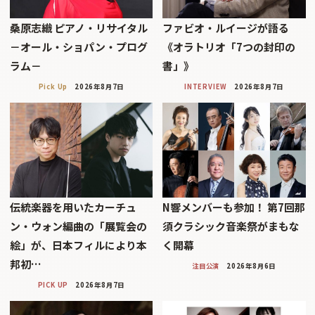
桑原志織 ピアノ・リサイタル
ファビオ・ルイージが語る
－オール・ショパン・プログ
《オラトリオ「7つの封印の
ラム－
書」》
Pick Up
2026年8月7日
INTERVIEW
2026年8月7日
伝統楽器を用いたカーチュ
N響メンバーも参加！ 第7回那
ン・ウォン編曲の「展覧会の
須クラシック音楽祭がまもな
絵」が、日本フィルにより本
く開幕
邦初…
注目公演
2026年8月6日
PICK UP
2026年8月7日