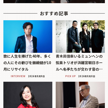
おすすめ記事
歌に人生を捧げた40年、多く
青木尚佳率いるミュンヘンの
の人にその歓びを錦織健が10
弦楽トリオが浜離宮朝日ホー
月にリサイタル
ルへ――名手たちが交わす音の…
INTERVIEW
2026年8月9日
PICK UP
2026年8月8日