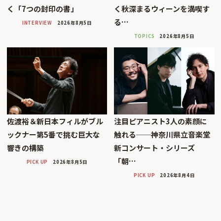
く「7つの封印の書」
く秋深まるウィーンを満喫す
る…
INTERVIEW
2026年8月5日
TOPICS
2026年8月5日
佐渡裕＆新日本フィルがブル
注目ピアニスト3人の素顔に
ックナー第5番で挑む巨大な
触れる──神奈川県立音楽堂
響きの構築
新コンサート・シリーズ
「朝…
PICK UP
2026年8月5日
PICK UP
2026年8月4日