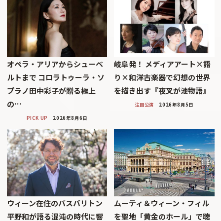
オペラ・アリアからシューベ
岐阜発！ メディアアート×語
ルトまで コロラトゥーラ・ソ
り×和洋古楽器で幻想の世界
プラノ田中彩子が贈る極上
を描き出す『夜叉が池物語』
の…
注目公演
2026年8月5日
PICK UP
2026年8月6日
ウィーン在住のバスバリトン
ムーティ＆ウィーン・フィル
平野和が語る混沌の時代に響
を聖地「黄金のホール」で聴