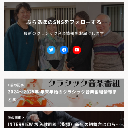
ぶらあぼのSNSをフォローする
最新のクラシック音楽情報をお届けします
Twitter
facebook
Youtube
前の記事
2024〜2025年 年末年始のクラシック音楽番組情報ま
とめ
次の記事
INTERVIEW 坂入健司郎（指揮）――新年の初舞台は自ら…