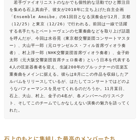
　若手ヴァイオリニストのなかでも個性的な活動でひと際注目
を集める石上真由子。彼女が2018年に立ち上げた自主企画
「Ensemble Amoibe」の61回目となる演奏会が12月、京都
（12/25）と東京（12/26）で行われる。前回は一線で活躍
する名手たちとベートーヴェンの七重奏曲などを取り上げ話題
を呼んだが、今回は水谷晃（東京都交響楽団コンサートマスタ
ー）、大山平一郎（元ロサンゼルス・フィル首席ヴィオラ奏
者）、村上淳一郎（NHK交響楽団首席ヴィオラ奏者）、金子鈴
太郎（元大阪交響楽団首席チェロ奏者）という日本を代表する
4人の弦楽器奏者を迎え、生誕200年のブルックナーの弦楽五
重奏曲をメインに据える。彼らは8月にこの作品を収録したア
ルバムをリリースしているが、はたしてコンサートではどのよ
うなパフォーマンスを見せてくれるのだろうか。11月某日、
石上、大山、村上、金子の4名が、各メンバーへのリスペク
ト、そしてこのチームでしかなしえない演奏の魅力を語ってく
れた。
石上のもとに集結した最高のメンバーたち