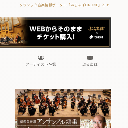
クラシック音楽情報ポータル「ぶらあぼONLINE」とは
の封印の書》
海外公演
FROM編集部
眺望
ぶらあぼブラス！
フォルテピアノ・オデッセイ
アーティスト名鑑
ぶらあぼ
の封印の書》
海外公演
FROM編集部
眺望
ぶらあぼブラス！
フォルテピアノ・オデッセイ