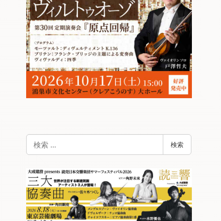
検
検索
索