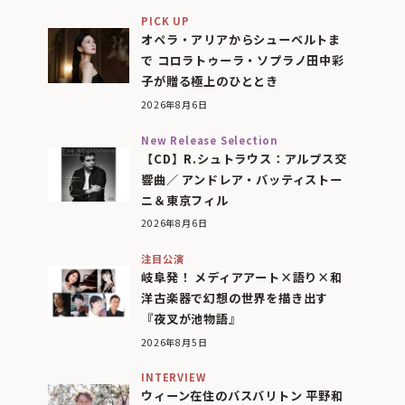
PICK UP
オペラ・アリアからシューベルトま
で コロラトゥーラ・ソプラノ田中彩
子が贈る極上のひととき
2026年8月6日
New Release Selection
【CD】R.シュトラウス：アルプス交
響曲／ アンドレア・バッティストー
ニ＆東京フィル
2026年8月6日
注目公演
岐阜発！ メディアアート×語り×和
洋古楽器で幻想の世界を描き出す
『夜叉が池物語』
2026年8月5日
INTERVIEW
ウィーン在住のバスバリトン 平野和