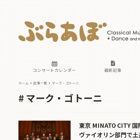
ニュース
ヤマハホ
番組一覧
東京・関
ぶらあぼ
現場のプ
古楽とそ
無料ライ
あ
か
過去の連
コンサートカレンダー
最新記事
ホーム
記事一覧
マーク・ゴトーニ
ニュース
ヤマハホ
番組一覧
東京・関
ぶらあぼ
マーク・ゴトーニ
現場のプ
古楽とそ
無料ライ
あ
か
過去の連
東京 MINATO CI
ヴァイオリン部門で土