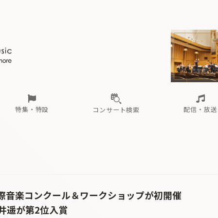
ール
（毎月更新）
東
電子版（無料・月刊）
トピックス
関西
フェスタサマーミューザKAWASAKI 2026
北海道・東北
注目公演
配布場所
インタビュー
中部
定期購読
中国・四国
CD新譜
N響＆東響 《7つ
九州・沖縄
書籍近刊
ロが推す！間違いないオーケストラコンサート
過去の特集
の先と
ブ配信スケジュール
さ
オーケストラの楽屋から
た
な
有料ライブ配信スケジュール
は
ま
や
海の向こうの音楽家
ら
わ
Aからの
載
特集・特設
配信・放送
コンサート検索
ール
（毎月更新）
東
電子版（無料・月刊）
トピックス
関西
フェスタサマーミューザKAWASAKI 2026
北海道・東北
注目公演
配布場所
インタビュー
中部
定期購読
中国・四国
CD新譜
N響＆東響 《7つ
九州・沖縄
書籍近刊
ロが推す！間違いないオーケストラコンサート
過去の特集
の先と
ブ配信スケジュール
さ
オーケストラの楽屋から
た
な
有料ライブ配信スケジュール
は
ま
や
海の向こうの音楽家
ら
わ
Aからの
載
TY 国際音楽コンクール＆ワークショップが初開催
井遥が第2位入賞