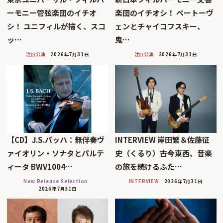
ーモニー管弦楽団のイチオ
楽団のイチオシ！ ベートーヴ
シ！ ユニフィルが描く、スコ
ェンとチャイコフスキー、
ッ…
鬼…
注目公演
2026年7月31日
注目公演
2026年7月31日
【CD】J.S.バッハ：無伴奏ヴ
INTERVIEW 岸田繁＆佐藤征
ァイオリン・ソナタとパルテ
史（くるり）――古今東西、音楽
ィータ BWV1004…
の旅を続けるふた…
New Release Selection
INTERVIEW
2026年7月31日
2026年7月31日