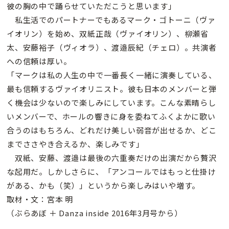
彼の胸の中で踊らせていただこうと思います」
私生活でのパートナーでもあるマーク・ゴトーニ（ヴァ
イオリン）を始め、双紙正哉（ヴァイオリン）、柳瀬省
太、安藤裕子（ヴィオラ）、渡邉辰紀（チェロ）。共演者
への信頼は厚い。
「マークは私の人生の中で一番長く一緒に演奏している、
最も信頼するヴァイオリニスト。彼も日本のメンバーと弾
く機会は少ないので楽しみにしています。こんな素晴らし
いメンバーで、ホールの響きに身を委ねてふくよかに歌い
合うのはもちろん、どれだけ美しい弱音が出せるか、どこ
までささやき合えるか、楽しみです」
双紙、安藤、渡邉は最後の六重奏だけの出演だから贅沢
な起用だ。しかしさらに、「アンコールではもっと仕掛け
がある、かも（笑）」というから楽しみはいや増す。
取材・文：宮本 明
（ぶらあぼ ＋ Danza inside 2016年3月号から）