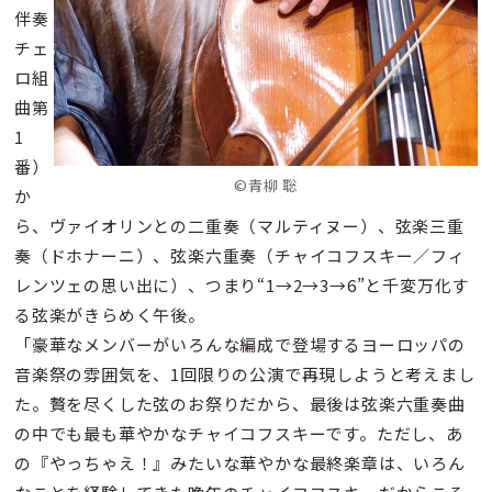
伴奏
チェ
ロ組
曲第
1
番）
©青柳 聡
か
ら、ヴァイオリンとの二重奏（マルティヌー）、弦楽三重
奏（ドホナーニ）、弦楽六重奏（チャイコフスキー／フィ
レンツェの思い出に）、つまり“1→2→3→6”と千変万化す
る弦楽がきらめく午後。
「豪華なメンバーがいろんな編成で登場するヨーロッパの
音楽祭の雰囲気を、1回限りの公演で再現しようと考えまし
た。贅を尽くした弦のお祭りだから、最後は弦楽六重奏曲
の中でも最も華やかなチャイコフスキーです。ただし、あ
の『やっちゃえ！』みたいな華やかな最終楽章は、いろん