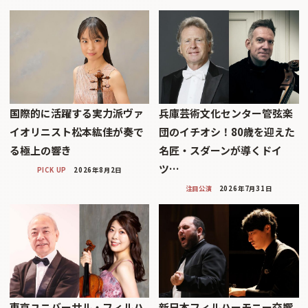
国際的に活躍する実力派ヴァ
兵庫芸術文化センター管弦楽
イオリニスト松本紘佳が奏で
団のイチオシ！80歳を迎えた
る極上の響き
名匠・スダーンが導くドイ
ツ…
PICK UP
2026年8月2日
注目公演
2026年7月31日
東京ユニバーサル・フィルハ
新日本フィルハーモニー交響