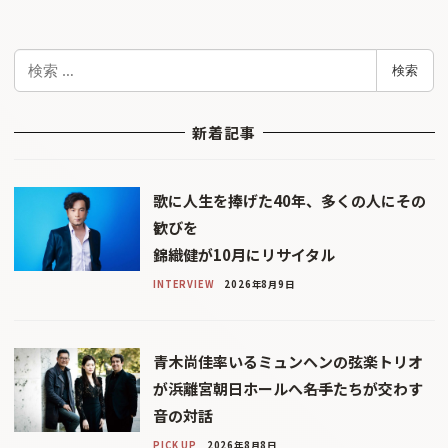
検
検索
索
新着記事
歌に人生を捧げた40年、多くの人にその
歓びを
錦織健が10月にリサイタル
INTERVIEW
2026年8月9日
青木尚佳率いるミュンヘンの弦楽トリオ
が浜離宮朝日ホールへ――名手たちが交わす
音の対話
PICK UP
2026年8月8日