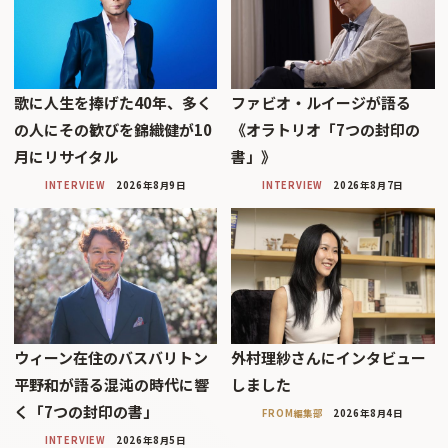
歌に人生を捧げた40年、多く
ファビオ・ルイージが語る
の人にその歓びを錦織健が10
《オラトリオ「7つの封印の
月にリサイタル
書」》
INTERVIEW
2026年8月9日
INTERVIEW
2026年8月7日
ウィーン在住のバスバリトン
外村理紗さんにインタビュー
平野和が語る混沌の時代に響
しました
く「7つの封印の書」
FROM編集部
2026年8月4日
INTERVIEW
2026年8月5日