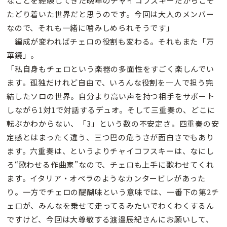
なことを経験してきた晩年のチャイコフスキーだからこそ
たどり着いた世界だと思うのです。今回は大人のメンバー
なので、それも一緒に噛みしめられそうです」
編成が変わればチェロの役割も変わる。それもまた「万
華鏡」。
「私自身もチェロという楽器の多面性をすごく楽しんでい
ます。孤独だけれど自由で、いろんな役割を一人で担う完
結したソロの世界。自分より高い声を持つ相手をサポート
しながら1対1で対話するデュオ。そして三重奏の、どこに
転ぶかわからない、「3」という数の不安定さ。四重奏の安
定感とはまったく違う、三つ巴の危うさが面白さでもあり
ます。六重奏は、というよりチャイコフスキーは、なにし
ろ“歌わせる作曲家”なので、チェロも上手に歌わせてくれ
ます。イタリア・オペラのようなカンタービレがあった
り。一方でチェロの醍醐味という意味では、一番下の第2チ
ェロが、みんなを乗せて走ってるみたいでわくわくするん
ですけど、今回は大尊敬する渡邉辰紀さんにお願いして、