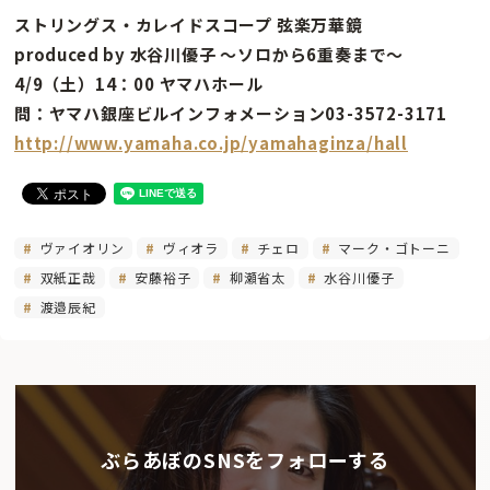
ストリングス・カレイドスコープ 弦楽万華鏡
produced by 水谷川優子 〜ソロから6重奏まで〜
4/9（土）14：00 ヤマハホール
問：ヤマハ銀座ビルインフォメーション03-3572-3171
http://www.yamaha.co.jp/yamahaginza/hall
ヴァイオリン
ヴィオラ
チェロ
マーク・ゴトーニ
双紙正哉
安藤裕子
柳瀬省太
水谷川優子
渡邉辰紀
ぶらあぼのSNSをフォローする