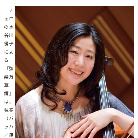
チ
ェロ
の水
谷川
優子
によ
る
『弦
楽万
華
鏡』
は、
独奏
（バ
ッハ
／無