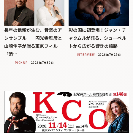
長年の信頼が生む、音楽のア
彩の国に初登場！ジャン・チ
ンサンブル──円光寺雅彦と
ャクムルが語る、シューベル
山崎伸子が贈る東京フィル
トから広がる響きの旅路
「渋…
INTERVIEW
2026年7月29日
PICK UP
2026年7月30日