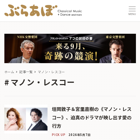
MENU
ホーム
記事一覧
マノン・レスコー
マノン・レスコー
垣岡敦子＆宮里直樹の《マノン・レス
コー》、迫真のドラマが映し出す愛の
行方
PICK UP
2026年5月7日