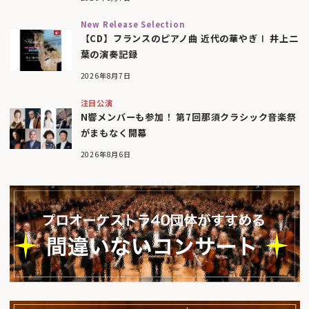
New Release Selection
【CD】フランスのピアノ曲 近代の華やぎⅠ 井上二
葉の演奏記録
2026年8月7日
注目公演
N響メンバーも参加！ 第7回那須クラシック音楽祭
がまもなく開幕
2026年8月6日