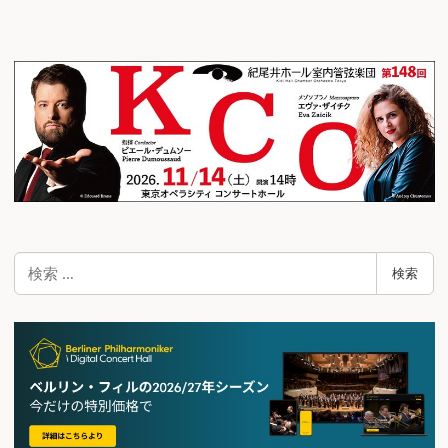
ナ
ビ
ゲ
ー
シ
ョ
ン
検
検索
索