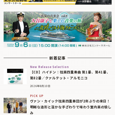
新着記事
New Release Selection
【CD】ハイドン：弦楽四重奏曲 第1番、第41番、
第82番／クァルテット・アルモニコ
2026年8月10日
PICK UP
ヴァン・カイック弦楽四重奏団が2年ぶりの来日！
明晰な造形と温かな手ざわりで味わう室内楽の愉し
み