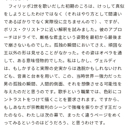
フィリッポ2世を歌いだした初期のころは、けっして真似
をしようとしたわけではなく（それはやり方として間違い
であるばかりでなく実際役に立ちませんので）、ですが、
ボリス・クリストフに近い解釈を試みました。彼のアプロ
ーチはドライで、厳格な君主という姿勢を最初から最後ま
で崩さないものでした。孤独の瞬間においてさえ、頑固な
王以外の形は見せることがなかった。その姿はオペラを通
して、ある意味怪物的でした。私はしかし、ヴェルディ
は、もしかすると実際の史実からは逸脱かもしれないけれ
ども、音楽と台本を用いて、この、当時世界一強力だった
男の孤独の瞬間、人間的側面、それを想像させる可能性を
与えたのだと思うのです。歌手という職業では、色彩にコ
ントラストをつけて描くことを要求されます。ですから、
もしあなたが宗教裁判のシーンで強権を振りかざす王だっ
たのなら、わたしは次の幕で、まったく違うページをめく
ってみるというのはどうだろう、と思うわけです。