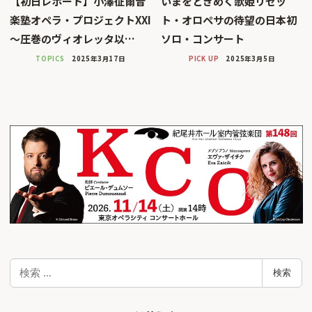
【初日レポート】小澤征爾音
いまをときめく歌姫リセッ
楽塾オペラ・プロジェクトXXI
ト・オロペサの待望の日本初
〜圧巻のヴィオレッタ以…
ソロ・コンサート
TOPICS
2025年3月17日
PICK UP
2025年3月5日
検
検索
索