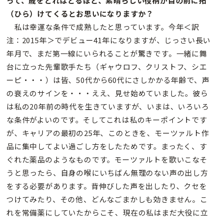
って、歳をとればとるほど、素晴らしい役柄が目の前に拓
（ひら）けてくるとお思いになりますか？
私は幸運な条件で成熟したと思っています。今年＜訳
注：2015年＞でデビュー41年になりますが、じっさい長い
年月で、まだ第一線にいられることが驚きです。一緒に舞
台に立った先輩歌手たち（ギャウロフ、クリストフ、シエ
ーピ・・・）は皆、50代から60代にさしかかる年齢で、声
の衰えのサインを・・・ええ、見せ始めていました。彼ら
は私の20年前の時代を生きていますが、いまは、いろいろ
な条件がよいのです。そしてこれは私のキーポイントです
が、キャリアの最初の25年、このときを、モーツァルト作
品に集中してよい過ごし方をしたためです。まったく、す
ぐれた薬品のようなものです。モーツァルトを歌いこなそ
うと思ったら、自身の喉にいちばん無理のない声の出し方
をする必要があります。背伸びした声を出したり、クセを
つけてみたり、その他、どんなごまかしも効きません。こ
れを常備薬にしていたからこそ、現在の私はまだ大役に立