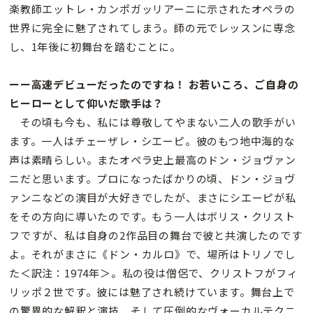
楽教師エットレ・カンポガッリアーニに示されたオペラの
世界に完全に魅了されてしまう。師の元でレッスンに専念
し、1年後に初舞台を踏むことに。
ーー高速デビューだったのですね！ お若いころ、ご自身の
ヒーローとして仰いだ歌手は？
その頃も今も、私には尊敬してやまない二人の歌手がい
ます。一人はチェーザレ・シエーピ。彼のもつ地中海的な
声は素晴らしい。またオペラ史上最高のドン・ジョヴァン
ニだと思います。プロになったばかりの頃、ドン・ジョヴ
ァンニなどの演目が大好きでしたが、まさにシエーピが私
をその方向に導いたのです。もう一人はボリス・クリスト
フですが、私は自身の2作品目の舞台で彼と共演したのです
よ。それがまさに《ドン・カルロ》で、場所はトリノでし
た＜訳注：1974年＞。私の役は僧侶で、クリストフがフィ
リッポ２世です。彼には魅了され続けています。舞台上で
の驚異的な解釈と演技、そして圧倒的なヴォーカルテクニ