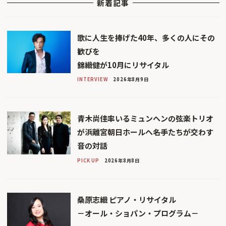
新着記事
歌に人生を捧げた40年、多くの人にその
歓びを
錦織健が10月にリサイタル
INTERVIEW
2026年8月9日
青木尚佳率いるミュンヘンの弦楽トリオ
が浜離宮朝日ホールへ――名手たちが交わす
音の対話
PICK UP
2026年8月8日
桑原志織 ピアノ・リサイタル
－オール・ショパン・プログラム－