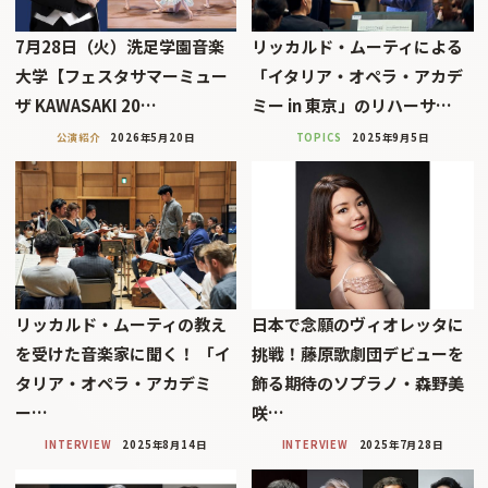
7月28日（火）洗足学園音楽
リッカルド・ムーティによる
大学【フェスタサマーミュー
「イタリア・オペラ・アカデ
ザ KAWASAKI 20…
ミー in 東京」のリハーサ…
公演紹介
2026年5月20日
TOPICS
2025年9月5日
リッカルド・ムーティの教え
日本で念願のヴィオレッタに
を受けた音楽家に聞く！ 「イ
挑戦！藤原歌劇団デビューを
タリア・オペラ・アカデミ
飾る期待のソプラノ・森野美
ー…
咲…
INTERVIEW
2025年8月14日
INTERVIEW
2025年7月28日