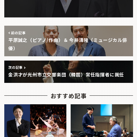
前の記事
平原誠之（ピアノ/作曲）＆ 今井清隆（ミュージカル俳
優）
次の記事
金洪才が光州市立交響楽団（韓国）常任指揮者に就任
おすすめ記事