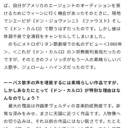
ば、自分がアメリカのエージェントのオーディションを受
けるためにウィーンに行く機会があったそのときに、現地
でシエーピが《ドン・ジョヴァンニ》《ファウスト》そし
て《ドン・カルロ》で歌うはずだったのです。しかし彼は
体調不良で全演目をキャンセルしてしまいました。
のちにメトロポリタン歌劇場での私のデビュー＜1980年
＞、＜これが《ドン・カルロ》の＞宗教裁判長役だったの
ですが、そのときのフィリッポがもう一人の素晴らしいバ
ス歌手、ジェローム・ハインズだったのです。
ーーバス歌手の声を堪能するには素晴らしい作品ですが、
しかしあなたにとって《ドン・カルロ》が特別な理由はな
んなのでしょう？
最大の理由は作曲家ヴェルディの音楽的成熟度です。非
常な深みをみせ、まさに天国に近づく作品です。人物像へ
の切り込みは、それ以前の作品にはない鋭さです。たとえ