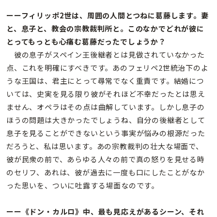
ーーフィリッポ2世は、周囲の人間とつねに葛藤します。妻
と、息子と、教会の宗教裁判所と。このなかでどれが彼に
とってもっとも心痛む葛藤だったでしょうか？
彼の息子がスペイン王後継者とは見做されていなかった
点、これを明確にすべきです。あのフェリペ2世統治下のよ
うな王国は、君主にとって尋常でなく重責です。結婚につ
いては、史実を見る限り彼がそれほど不幸だったとは思え
ません、オペラはその点は曲解しています。しかし息子の
ほうの問題は大きかったでしょうね、自分の後継者として
息子を見ることができないという事実が悩みの根源だった
だろうと、私は思います。あの宗教裁判の壮大な場面で、
彼が民衆の前で、あらゆる人々の前で真の怒りを見せる時
のセリフ、あれは、彼が過去に一度も口にしたことがなか
った思いを、ついに吐露する場面なのです。
ーー《ドン・カルロ》中、最も見応えがあるシーン、それ