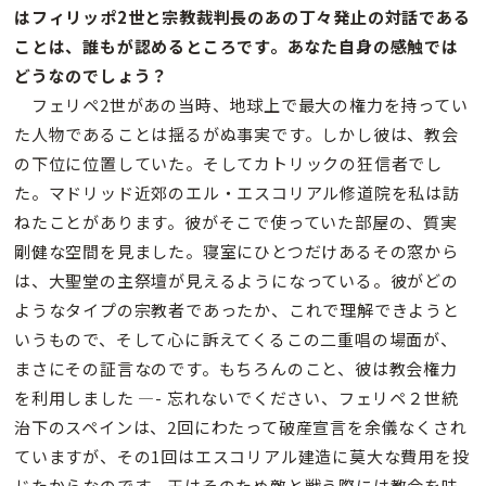
はフィリッポ2世と宗教裁判長のあの丁々発止の対話である
ことは、誰もが認めるところです。あなた自身の感触では
どうなのでしょう？
フェリペ2世があの当時、地球上で最大の権力を持ってい
た人物であることは揺るがぬ事実です。しかし彼は、教会
の下位に位置していた。そしてカトリックの狂信者でし
た。マドリッド近郊のエル・エスコリアル修道院を私は訪
ねたことがあります。彼がそこで使っていた部屋の、質実
剛健な空間を見ました。寝室にひとつだけあるその窓から
は、大聖堂の主祭壇が見えるようになっている。彼がどの
ようなタイプの宗教者であったか、これで理解できようと
いうもので、そして心に訴えてくるこの二重唱の場面が、
まさにその証言なのです。もちろんのこと、彼は教会権力
を利用しました —- 忘れないでください、フェリペ２世統
治下のスペインは、2回にわたって破産宣言を余儀なくされ
ていますが、その1回はエスコリアル建造に莫大な費用を投
じたからなのです。王はそのため敵と戦う際には教会を味