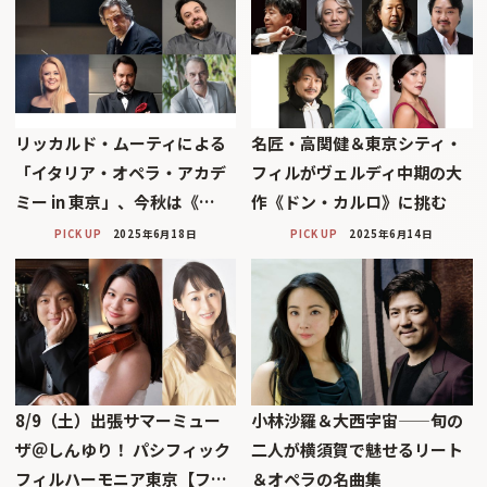
リッカルド・ムーティによる
名匠・高関健＆東京シティ・
「イタリア・オペラ・アカデ
フィルがヴェルディ中期の大
ミー in 東京」、今秋は《…
作《ドン・カルロ》に挑む
PICK UP
2025年6月18日
PICK UP
2025年6月14日
8/9（土）出張サマーミュー
小林沙羅＆大西宇宙——旬の
ザ＠しんゆり！ パシフィック
二人が横須賀で魅せるリート
フィルハーモニア東京【フ…
＆オペラの名曲集