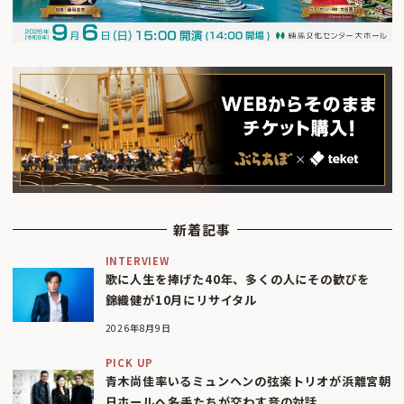
新着記事
INTERVIEW
歌に人生を捧げた40年、多くの人にその歓びを
錦織健が10月にリサイタル
2026年8月9日
PICK UP
青木尚佳率いるミュンヘンの弦楽トリオが浜離宮朝
日ホールへ――名手たちが交わす音の対話