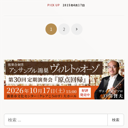
PICK UP
2015年4月17日
投
1
2
稿
ナ
ビ
ゲ
ー
シ
ョ
ン
検
検索
索