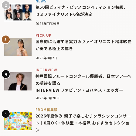
NEWS
第50回ピティナ・ピアノコンペティション特級、
セミファイナリスト6名が決定
2026年7月29日
PICK UP
国際的に活躍する実力派ヴァイオリニスト松本紘佳
が奏でる極上の響き
2026年8月2日
INTERVIEW
神戸国際フルートコンクール優勝者、日本ツアーへ
の期待を語る
INTERVIEW ファビアン・ヨハネス・エッガー
2026年7月28日
FROM編集部
2026年夏休み 親子で楽しむ♪クラシックコンサー
ト｜0歳OK・体験型・本格派 おすすめセレクショ
ン