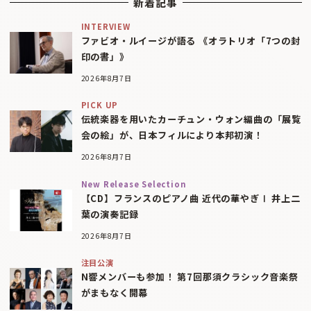
新着記事
INTERVIEW
ファビオ・ルイージが語る 《オラトリオ「7つの封
印の書」》
2026年8月7日
PICK UP
伝統楽器を用いたカーチュン・ウォン編曲の「展覧
会の絵」が、日本フィルにより本邦初演！
2026年8月7日
New Release Selection
【CD】フランスのピアノ曲 近代の華やぎⅠ 井上二
葉の演奏記録
2026年8月7日
注目公演
N響メンバーも参加！ 第7回那須クラシック音楽祭
がまもなく開幕