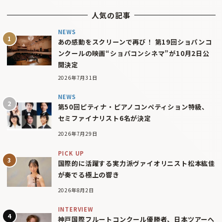
人気の記事
NEWS
あの感動をスクリーンで再び！ 第19回ショパンコ
ンクールの映画“ショパコンシネマ”が10月2日公
開決定
2026年7月31日
NEWS
第50回ピティナ・ピアノコンペティション特級、
セミファイナリスト6名が決定
2026年7月29日
PICK UP
国際的に活躍する実力派ヴァイオリニスト松本紘佳
が奏でる極上の響き
2026年8月2日
INTERVIEW
神戸国際フルートコンクール優勝者、日本ツアーへ