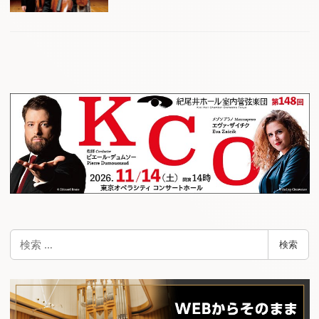
検
検索
索