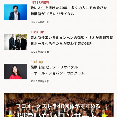
INTERVIEW
歌に人生を捧げた40年、多くの人にその歓びを
錦織健が10月にリサイタル
2026年8月9日
PICK UP
青木尚佳率いるミュンヘンの弦楽トリオが浜離宮朝
日ホールへ――名手たちが交わす音の対話
2026年8月8日
Pick Up
桑原志織 ピアノ・リサイタル
－オール・ショパン・プログラム－
2026年8月7日