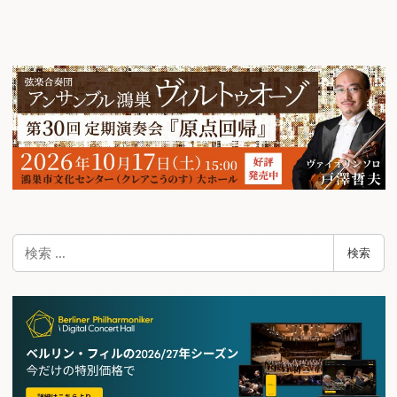
ナ
ビ
ゲ
ー
シ
ョ
ン
検
検索
索