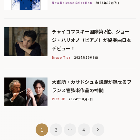
New Release Selection
2024年10月7日
チャイコフスキー国際第2位、ジョー
ジ・ハリオノ（ピアノ）が協奏曲日本
デビュー！
Bravo Tips
2024年10月6日
大御所・カサドシュ＆読響が魅せるフ
ランス管弦楽作品の神髄
PICK UP
2024年10月5日
投
1
2
…
4
稿