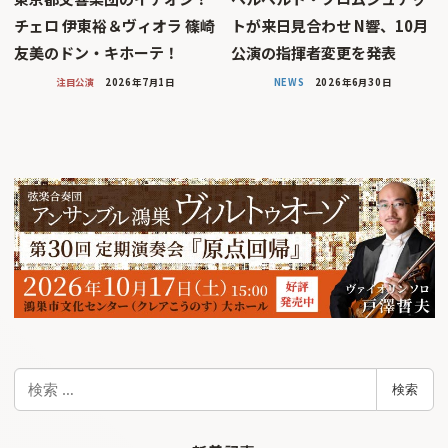
チェロ 伊東裕＆ヴィオラ 篠崎
トが来日見合わせ N響、10月
友美のドン・キホーテ！
公演の指揮者変更を発表
注目公演
2026年7月1日
NEWS
2026年6月30日
検
検索
索