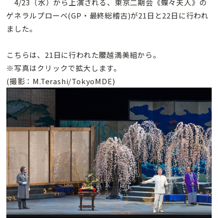
4/23（水）から上演される、東京二期会《蝶々夫人》の
ゲネラルプローベ(GP・最終総稽古)が21日と22日に行われ
ました。
こちらは、21日に行われた腰越満美組から。
※写真はクリックで拡大します。
(撮影：M.Terashi/TokyoMDE)