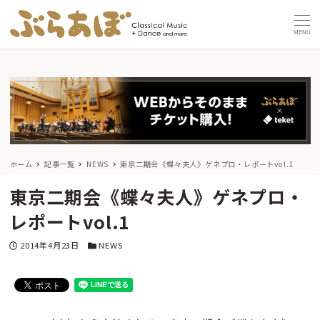
MENU
ホーム
記事一覧
NEWS
東京二期会《蝶々夫人》ゲネプロ・レポートvol.1
東京二期会《蝶々夫人》ゲネプロ・
レポートvol.1
投稿日
カテゴリー
2014年4月23日
NEWS