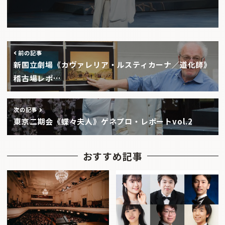
前の記事
新国立劇場《カヴァレリア・ルスティカーナ／道化師》
稽古場レポ…
次の記事
東京二期会《蝶々夫人》ゲネプロ・レポートvol.2
おすすめ記事