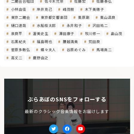
二期会合唱団
佐々木弐奈
佐藤宏
佐藤泰弘
小林由佳
岸井克己
峰茂樹
木下美穂子
東京二期会
東京都交響楽団
栗原剛
栗山昌良
樋口達哉
水船桂太郎
永井和子
沢田祐二
泉良平
渥美史生
澤田康子
牧川修一
畠山茂
石黒紀夫
福島明也
腰越満美
荒田良
菅原多敢弘
蝶々夫人
谷原めぐみ
馬場眞二
高丈二
鹿野由之
ぶらあぼのSNSをフォローする
最新のクラシック音楽情報をお届けします
Twitter
facebook
Youtube