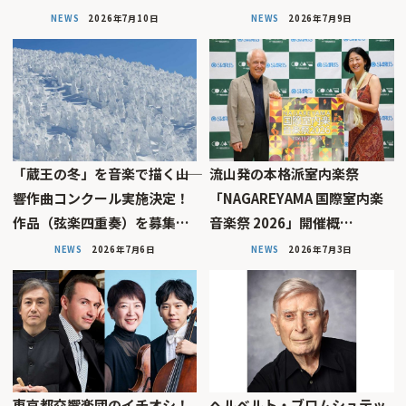
NEWS
2026年7月10日
NEWS
2026年7月9日
「蔵王の冬」を音楽で描く――山
流山発の本格派室内楽祭
響作曲コンクール実施決定！
「NAGAREYAMA 国際室内楽
作品（弦楽四重奏）を募集…
音楽祭 2026」開催概…
NEWS
2026年7月6日
NEWS
2026年7月3日
東京都交響楽団のイチオシ！
ヘルベルト・ブロムシュテッ