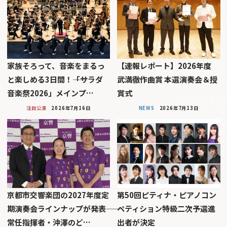
家族そろって、音楽をまるっ
【速報レポート】2026年度
と楽しめる3日間！――「サラダ
武満徹作曲賞 本選演奏会＆授
音楽祭2026」メインプ…
賞式
注目公演
2026年7月16日
NEWS
2026年7月13日
京都市交響楽団の2027年度定
第50回ピティナ・ピアノコン
期演奏会ラインナップが発表――
ペティション特級二次予選進
常任指揮者・沖澤のど…
出者が決定