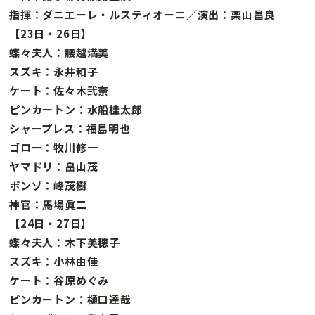
指揮：ダニエーレ・ルスティオーニ／演出：栗山昌良
【23日・26日】
蝶々夫人：腰越満美
スズキ：永井和子
ケート：佐々木弐奈
ピンカートン：水船桂太郎
シャープレス：福島明也
ゴロー：牧川修一
ヤマドリ：畠山茂
ボンゾ：峰茂樹
神官：馬場眞二
【24日・27日】
蝶々夫人：木下美穂子
スズキ：小林由佳
ケート：谷原めぐみ
ピンカートン：樋口達哉