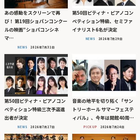
あの感動をスクリーンで再
第50回ピティナ・ピアノコン
び！ 第19回ショパンコンクー
ペティション特級、セミファ
ルの映画“ショパコンシネ
イナリスト6名が決定
マ…
NEWS
2026年7月29日
NEWS
2026年7月31日
第50回ピティナ・ピアノコン
音楽の地平を切り拓く「サン
ペティション特級三次予選進
トリーホール サマーフェステ
出者が決定
ィバル」、今年は開館40周…
NEWS
2026年7月27日
PICK UP
2026年7月24日