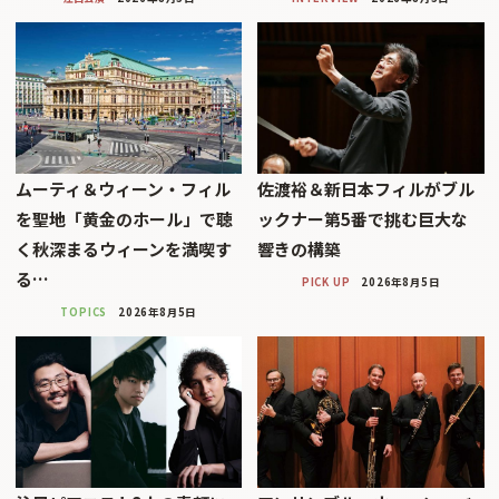
ムーティ＆ウィーン・フィル
佐渡裕＆新日本フィルがブル
を聖地「黄金のホール」で聴
ックナー第5番で挑む巨大な
く秋深まるウィーンを満喫す
響きの構築
る…
PICK UP
2026年8月5日
TOPICS
2026年8月5日