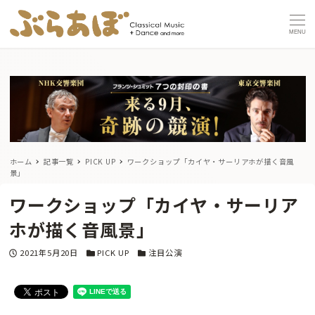
MENU
ホーム
記事一覧
PICK UP
ワークショップ「カイヤ・サーリアホが描く音風
景」
ワークショップ「カイヤ・サーリア
ホが描く音風景」
投稿日
カテゴリー
カテゴリー
2021年5月20日
PICK UP
注目公演