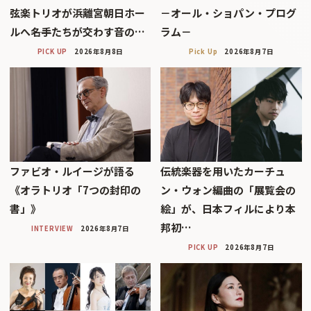
弦楽トリオが浜離宮朝日ホー
－オール・ショパン・プログ
ルへ――名手たちが交わす音の…
ラム－
PICK UP
2026年8月8日
Pick Up
2026年8月7日
ファビオ・ルイージが語る
伝統楽器を用いたカーチュ
《オラトリオ「7つの封印の
ン・ウォン編曲の「展覧会の
書」》
絵」が、日本フィルにより本
邦初…
INTERVIEW
2026年8月7日
PICK UP
2026年8月7日