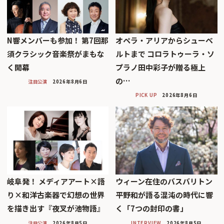
N響メンバーも参加！ 第7回那
オペラ・アリアからシューベ
須クラシック音楽祭がまもな
ルトまで コロラトゥーラ・ソ
く開幕
プラノ田中彩子が贈る極上
の…
注目公演
2026年8月6日
PICK UP
2026年8月6日
岐阜発！ メディアアート×語
ウィーン在住のバスバリトン
り×和洋古楽器で幻想の世界
平野和が語る混沌の時代に響
を描き出す『夜叉が池物語』
く「7つの封印の書」
注目公演
2026年8月5日
INTERVIEW
2026年8月5日