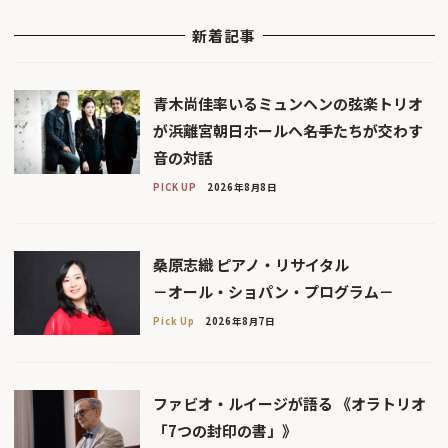
新着記事
青木尚佳率いるミュンヘンの弦楽トリオ
が浜離宮朝日ホールへ――名手たちが交わす
音の対話
PICK UP
2026年8月8日
桑原志織 ピアノ・リサイタル
－オール・ショパン・プログラム－
Pick Up
2026年8月7日
ファビオ・ルイージが語る 《オラトリオ
「7つの封印の書」》