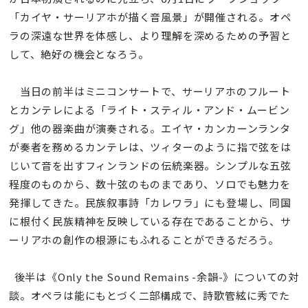
「カイヤ・サーリアホが描く音風景」が開催される。オペ
ラの深遠な世界を体感し、より理解を深めるための予習と
して、絶好の機会となろう。
当日の前半はミニコンサートで、サーリアホのフルート
とカンテレによる「ライト・スティル・アンド・ムービン
グ」他の器楽曲が演奏される。エイヤ・カンカーンランタ
が奏者を務めるカンテレは、ツィターのように指で弦をは
じいて音を出すフィンランドの伝統楽器。シンプルな五弦
程度のものから、数十弦のものまであり、ソロでも魅力を
発揮してきた。民族叙事詩「カレワラ」にも登場し、同国
に根付く民族精神を反映している存在であることから、サ
ーリアホの創作の根源にもふれることができるだろう。
後半は《Only the Sound Remains -余韻-》についての対
談。オペラは能にもとづく二部構成で、詩歌管絃に秀でた