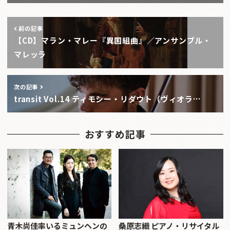
前の記事
【CD】マラン・マレー『異国組曲』／アンサンブル・
マレッラ
次の記事
transit Vol.14 ティモシー・リダウト（ヴィオラ…
おすすめ記事
青木尚佳率いるミュンヘンの
桑原志織 ピアノ・リサイタル