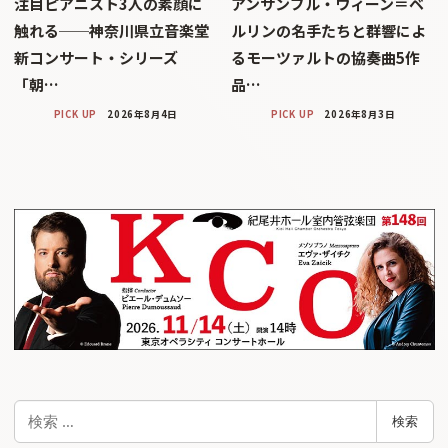
注目ピアニスト3人の素顔に
アンサンブル・ウィーン＝ベ
触れる──神奈川県立音楽堂
ルリンの名手たちと群響によ
新コンサート・シリーズ
るモーツァルトの協奏曲5作
「朝…
品…
PICK UP
2026年8月4日
PICK UP
2026年8月3日
検
検索
索