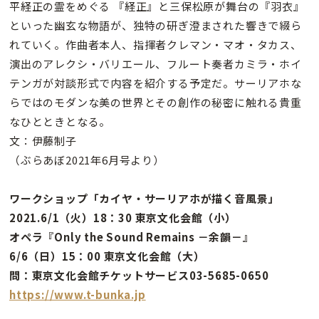
平経正の霊をめぐる 『経正』と三保松原が舞台の『羽衣』
といった幽玄な物語が、独特の研ぎ澄まされた響きで綴ら
れていく。作曲者本人、指揮者クレマン・マオ・タカス、
演出のアレクシ・バリエール、フルート奏者カミラ・ホイ
テンガが対談形式で内容を紹介する予定だ。サーリアホな
らではのモダンな美の世界とその創作の秘密に触れる貴重
なひとときとなる。
文：伊藤制子
（ぶらあぼ2021年6月号より）
ワークショップ「カイヤ・サーリアホが描く音風景」
2021.6/1（火）18：30 東京文化会館（小）
オペラ『Only the Sound Remains －余韻－』
6/6（日）15：00 東京文化会館（大）
問：東京文化会館チケットサービス03-5685-0650
https://www.t-bunka.jp